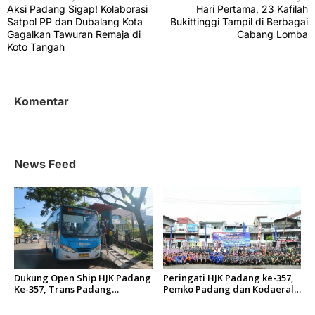
Aksi Padang Sigap! Kolaborasi
Hari Pertama, 23 Kafilah
a
Satpol PP dan Dubalang Kota
Bukittinggi Tampil di Berbagai
v
Gagalkan Tawuran Remaja di
Cabang Lomba
Koto Tangah
i
g
a
Komentar
s
i
p
News Feed
o
s
Dukung Open Ship HJK Padang
Peringati HJK Padang ke-357,
Ke-357, Trans Padang
Pemko Padang dan Kodaeral
Sesuaikan Rute Koridor 2 dan
II Gelar Baksos dan Aksi Bersih
4 Serta Berlakukan Tarif Rp1
Sungai Batang Arau