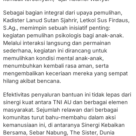
N
a
Sebagai bagian integral dari upaya pemulihan,
g
a
Kadister Lanud Sutan Sjahrir, Letkol Sus Firdaus,
r
S.Ag., memimpin sebuah inisiatif penting:
i
A
kegiatan pemulihan psikologis bagi anak-anak.
n
Melalui interaksi langsung dan permainan
d
sederhana, kegiatan ini dirancang untuk
u
r
memulihkan kondisi mental anak-anak,
i
menumbuhkan kembali rasa aman, serta
a
mengembalikan keceriaan mereka yang sempat
n
g
hilang akibat bencana.
Efektivitas penyaluran bantuan ini tidak lepas dari
sinergi kuat antara TNI AU dan berbagai elemen
masyarakat. Sejumlah relawan dari berbagai
komunitas turut bahu-membahu dalam aksi
kemanusiaan ini, di antaranya Sinergi Kebaikan
Bersama, Sebar Nabung, The Sister, Dunia