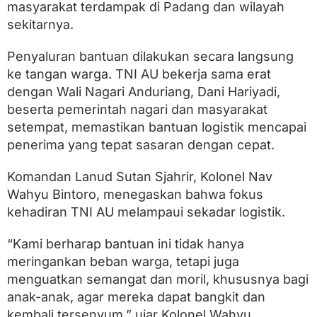
M
masyarakat terdampak di Padang dan wilayah
o
sekitarnya.
r
i
l
Penyaluran bantuan dilakukan secara langsung
u
ke tangan warga. TNI AU bekerja sama erat
n
dengan Wali Nagari Anduriang, Dani Hariyadi,
t
u
beserta pemerintah nagari dan masyarakat
k
setempat, memastikan bantuan logistik mencapai
K
o
penerima yang tepat sasaran dengan cepat.
r
b
Komandan Lanud Sutan Sjahrir, Kolonel Nav
a
Wahyu Bintoro, menegaskan bahwa fokus
n
B
kehadiran TNI AU melampaui sekadar logistik.
e
n
“Kami berharap bantuan ini tidak hanya
c
a
meringankan beban warga, tetapi juga
n
menguatkan semangat dan moril, khususnya bagi
a
anak-anak, agar mereka dapat bangkit dan
d
i
kembali tersenyum,” ujar Kolonel Wahyu.