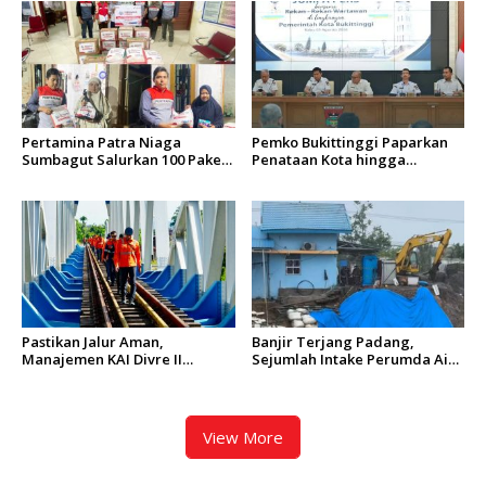
Pertamina Patra Niaga
Pemko Bukittinggi Paparkan
Sumbagut Salurkan 100 Paket
Penataan Kota hingga
Bantuan untuk Warga
Pengamanan Aset
Terdampak Banjir di Padang
Pastikan Jalur Aman,
Banjir Terjang Padang,
Manajemen KAI Divre II
Sejumlah Intake Perumda Air
Sumbar Inspeksi Langsung
Minum Tertimbun Material
Prasarana Kereta Api
dan Distribusi Air Terganggu
View More