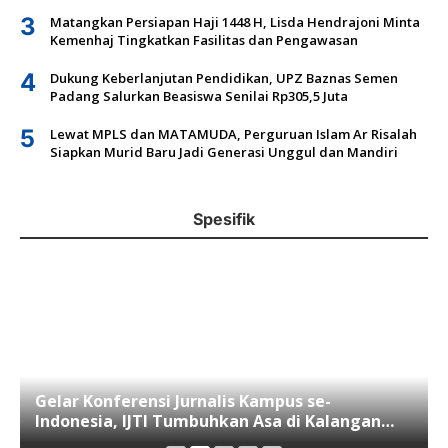
3
Matangkan Persiapan Haji 1448 H, Lisda Hendrajoni Minta
Kemenhaj Tingkatkan Fasilitas dan Pengawasan
4
Dukung Keberlanjutan Pendidikan, UPZ Baznas Semen
Padang Salurkan Beasiswa Senilai Rp305,5 Juta
5
Lewat MPLS dan MATAMUDA, Perguruan Islam Ar Risalah
Siapkan Murid Baru Jadi Generasi Unggul dan Mandiri
Spesifik
Gelar Konferensi Jurnalis Kampus se-
Indonesia, IJTI Tumbuhkan Asa di Kalangan
Jurnalis Muda di Era Disruspi Digital