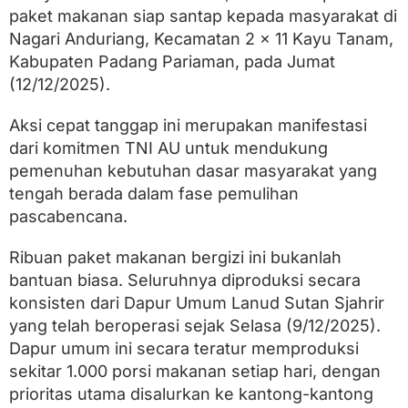
n
paket makanan siap santap kepada masyarakat di
a
n
Nagari Anduriang, Kecamatan 2 x 11 Kayu Tanam,
,
Kabupaten Padang Pariaman, pada Jumat
B
(12/12/2025).
a
w
a
Aksi cepat tanggap ini merupakan manifestasi
S
dari komitmen TNI AU untuk mendukung
e
n
pemenuhan kebutuhan dasar masyarakat yang
y
tengah berada dalam fase pemulihan
u
pascabencana.
m
d
a
Ribuan paket makanan bergizi ini bukanlah
n
bantuan biasa. Seluruhnya diproduksi secara
D
u
konsisten dari Dapur Umum Lanud Sutan Sjahrir
k
yang telah beroperasi sejak Selasa (9/12/2025).
u
n
Dapur umum ini secara teratur memproduksi
g
sekitar 1.000 porsi makanan setiap hari, dengan
a
prioritas utama disalurkan ke kantong-kantong
n