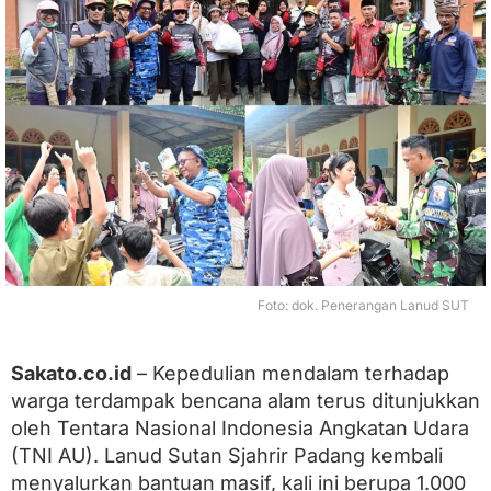
i
r
S
a
l
u
r
k
a
n
1
.
0
0
0
Foto: dok. Penerangan Lanud SUT
P
a
k
Sakato.co.id
– Kepedulian mendalam terhadap
e
t
warga terdampak bencana alam terus ditunjukkan
M
oleh Tentara Nasional Indonesia Angkatan Udara
a
(TNI AU). Lanud Sutan Sjahrir Padang kembali
k
a
menyalurkan bantuan masif, kali ini berupa 1.000