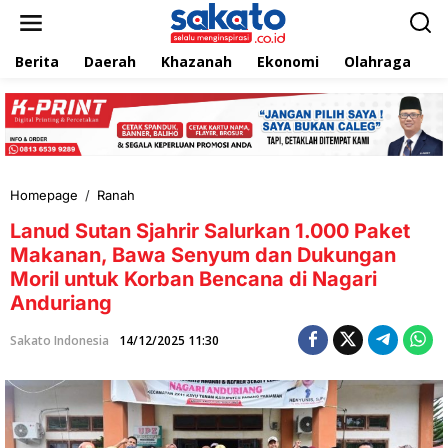
L
e
w
Berita
Daerah
Khazanah
Ekonomi
Olahraga
T
a
t
i
k
e
k
o
n
Homepage
/
Ranah
L
t
a
e
Lanud Sutan Sjahrir Salurkan 1.000 Paket
n
n
u
Makanan, Bawa Senyum dan Dukungan
d
Moril untuk Korban Bencana di Nagari
S
Anduriang
u
t
a
Sakato Indonesia
14/12/2025 11:30
n
S
j
a
h
r