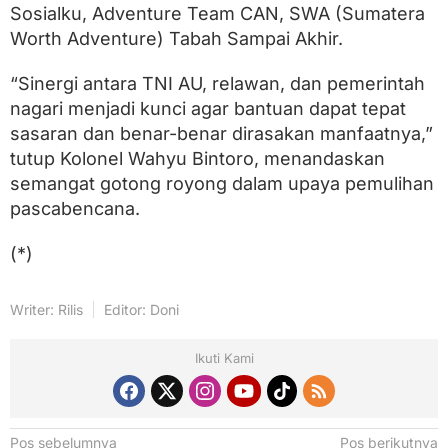
Sosialku, Adventure Team CAN, SWA (Sumatera
Worth Adventure) Tabah Sampai Akhir.
“Sinergi antara TNI AU, relawan, dan pemerintah
nagari menjadi kunci agar bantuan dapat tepat
sasaran dan benar-benar dirasakan manfaatnya,”
tutup Kolonel Wahyu Bintoro, menandaskan
semangat gotong royong dalam upaya pemulihan
pascabencana.
(*)
Writer: Rilis
Editor: Doni
Ikuti Kami
N
Pos sebelumnya
Pos berikutnya