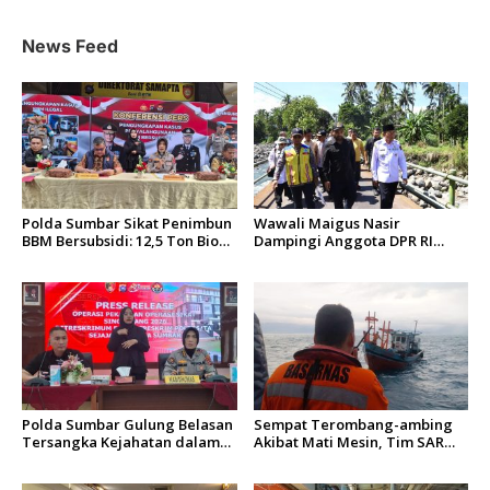
p
o
News Feed
s
Polda Sumbar Sikat Penimbun
Wawali Maigus Nasir
BBM Bersubsidi: 12,5 Ton Bio
Dampingi Anggota DPR RI
Solar Disita, 7 Orang Jadi
Zigo Rolanda Tinjau Rencana
Tersangka
Pembangunan Jembatan
Kalawi dan Infrastruktur
Pascabanjir di Pauh
Polda Sumbar Gulung Belasan
Sempat Terombang-ambing
Tersangka Kejahatan dalam
Akibat Mati Mesin, Tim SAR
Operasi Pekat dan Sikat
Padang Evakuasi KM Halim
Singgalang 2026
Wijaya