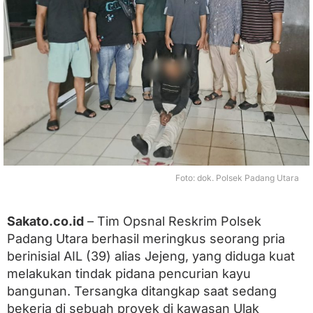
l
a
k
K
a
r
a
n
g
D
i
c
i
d
Foto: dok. Polsek Padang Utara
u
k
P
Sakato.co.id
– Tim Opsnal Reskrim Polsek
o
Padang Utara berhasil meringkus seorang pria
l
s
berinisial AIL (39) alias Jejeng, yang diduga kuat
e
melakukan tindak pidana pencurian kayu
k
P
bangunan. Tersangka ditangkap saat sedang
a
bekerja di sebuah proyek di kawasan Ulak