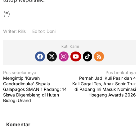
(*)
Writer: Rilis
Editor: Doni
Ikuti Kami
N
Pos sebelumnya
Pos berikutnya
Mengintip ‘Kawah
Pernah Jadi Kuli Pasir dan 4
a
Candradimuka’ Sispala
Kali Gagal Tes, Anak Sopir Truk
v
Galapagos SMAN 1 Padang: 14
di Padang Ini Masuk Nominasi
Siswa Digembleng di Hutan
Hoegeng Awards 2026
i
Biologi Unand
g
a
s
Komentar
i