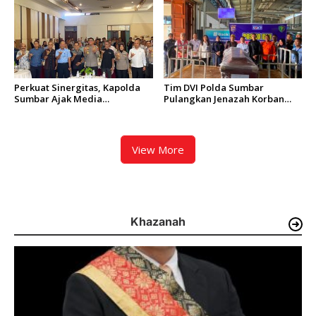
Perkuat Sinergitas, Kapolda
Tim DVI Polda Sumbar
Sumbar Ajak Media
Pulangkan Jenazah Korban
Berkolaborasi Bangun
Kebakaran KM Mutiara
Keterbukaan Informasi Publik
Sentosa 2 Asal Agam
View More
Khazanah