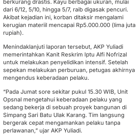
berkurang drastis. Kayu berbagai ukuran, mulai
a
n
dari 6/12, 5/10, hingga 5/7, raib digasak pencuri.
K
Akibat kejadian ini, korban ditaksir mengalami
a
y
kerugian materiil mencapai Rp5.000.000 (lima juta
u
rupiah).
S
e
n
Menindaklanjuti laporan tersebut, AKP Yuliadi
i
memerintahkan Kanit Reskrim Iptu Alfi Nofrizal
l
untuk melakukan penyelidikan intensif. Setelah
a
i
sepekan melakukan perburuan, petugas akhirnya
R
mengendus keberadaan pelaku.
p
5
J
“Pada Jumat sore sekitar pukul 15.30 WIB, Unit
u
Opsnal mengetahui keberadaan pelaku yang
t
sedang bekerja di sebuah proyek bangunan di
a
Simpang Sari Batu Ulak Karang. Tim langsung
bergerak cepat mengamankan pelaku tanpa
perlawanan,” ujar AKP Yuliadi.