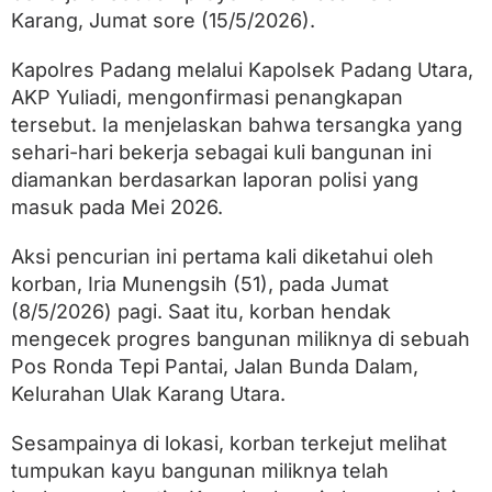
d
Karang, Jumat sore (15/5/2026).
a
n
g
Kapolres Padang melalui Kapolsek Padang Utara,
U
AKP Yuliadi, mengonfirmasi penangkapan
t
a
tersebut. Ia menjelaskan bahwa tersangka yang
r
sehari-hari bekerja sebagai kuli bangunan ini
a
diamankan berdasarkan laporan polisi yang
,
D
masuk pada Mei 2026.
i
d
Aksi pencurian ini pertama kali diketahui oleh
u
g
korban, Iria Munengsih (51), pada Jumat
a
(8/5/2026) pagi. Saat itu, korban hendak
C
mengecek progres bangunan miliknya di sebuah
u
r
Pos Ronda Tepi Pantai, Jalan Bunda Dalam,
i
Kelurahan Ulak Karang Utara.
B
e
l
Sesampainya di lokasi, korban terkejut melihat
a
tumpukan kayu bangunan miliknya telah
s