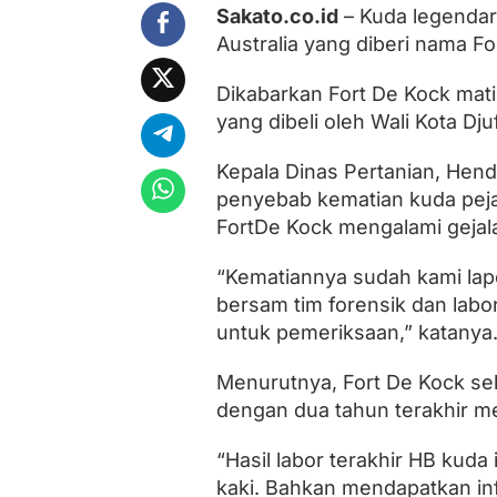
u
Sakato.co.id
– Kuda legendari
k
Australia yang diberi nama Fo
i
t
t
Dikabarkan Fort De Kock mati
i
yang dibeli oleh Wali Kota Dj
n
g
g
Kepala Dinas Pertanian, Hen
i
penyebab kematian kuda pejan
M
FortDe Kock mengalami geja
a
t
i
“Kematiannya sudah kami lapo
bersam tim forensik dan labo
untuk pemeriksaan,” katanya
Menurutnya, Fort De Kock sel
dengan dua tahun terakhir m
“Hasil labor terakhir HB kuda 
kaki. Bahkan mendapatkan inf