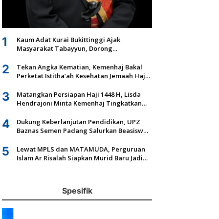
1
Kaum Adat Kurai Bukittinggi Ajak
Masyarakat Tabayyun, Dorong
Musyawarah dan Kepastian Hukum Tanah
Ulayat
2
Tekan Angka Kematian, Kemenhaj Bakal
Perketat Istitha’ah Kesehatan Jemaah Haji
2027
3
Matangkan Persiapan Haji 1448 H, Lisda
Hendrajoni Minta Kemenhaj Tingkatkan
Fasilitas dan Pengawasan
4
Dukung Keberlanjutan Pendidikan, UPZ
Baznas Semen Padang Salurkan Beasiswa
Senilai Rp305,5 Juta
5
Lewat MPLS dan MATAMUDA, Perguruan
Islam Ar Risalah Siapkan Murid Baru Jadi
Generasi Unggul dan Mandiri
Spesifik