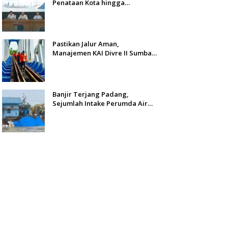
Penataan Kota hingga
Pengamanan Aset
Pastikan Jalur Aman,
Manajemen KAI Divre II Sumbar
Inspeksi Langsung Prasarana
Kereta Api
Banjir Terjang Padang,
Sejumlah Intake Perumda Air
Minum Tertimbun Material dan
Distribusi Air Terganggu