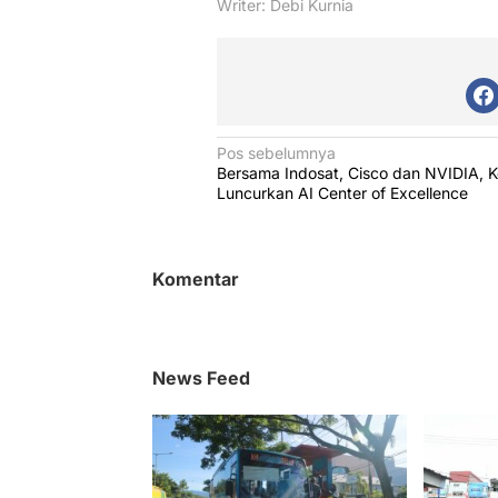
Writer: Debi Kurnia
N
Pos sebelumnya
Bersama Indosat, Cisco dan NVIDIA, 
a
Luncurkan AI Center of Excellence
v
i
g
Komentar
a
s
i
News Feed
p
o
s