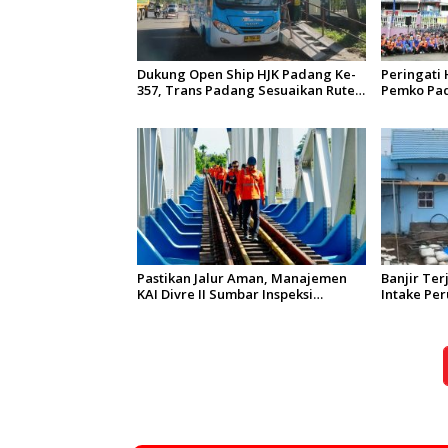
Dukung Open Ship HJK Padang Ke-
Peringati 
357, Trans Padang Sesuaikan Rute
Pemko Pad
Koridor 2 dan 4 Serta Berlakukan
Gelar Baks
Tarif Rp1
Sungai Ba
Pastikan Jalur Aman, Manajemen
Banjir Te
KAI Divre II Sumbar Inspeksi
Intake Pe
Langsung Prasarana Kereta Api
Tertimbun 
Air Terga