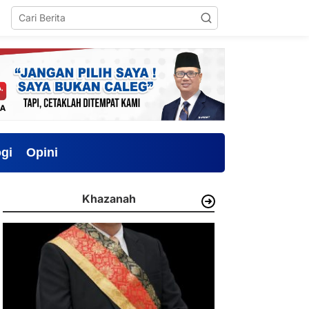
gi
Opini
Khazanah