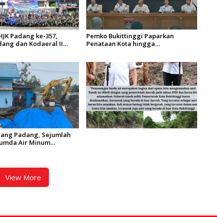
HJK Padang ke-357,
Pemko Bukittinggi Paparkan
ang dan Kodaeral II
Penataan Kota hingga
os dan Aksi Bersih
Pengamanan Aset
tang Arau
rjang Padang, Sejumlah
rumda Air Minum
Material dan Distribusi
nggu
View More