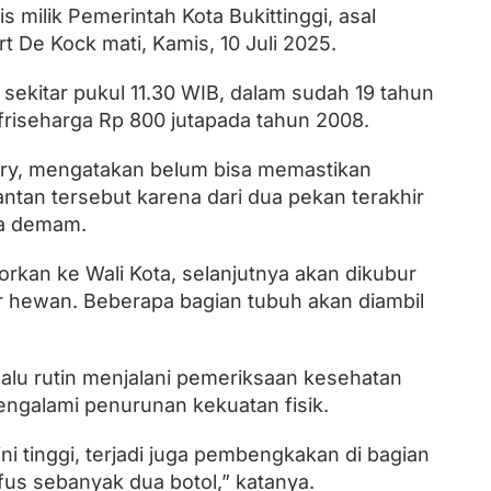
s milik Pemerintah Kota Bukittinggi, asal
rt De Kock mati, Kamis, 10 Juli 2025.
Lantik Ketua DPW dan DPD, Zulhas
 sekitar pukul 11.30 WIB, dalam sudah 19 tahun
Minta Kader PAN Sumbar Kompak
ufriseharga Rp 800 jutapada tahun 2008.
dry, mengatakan belum bisa memastikan
tan tersebut karena dari dua pekan terakhir
la demam.
rkan ke Wali Kota, selanjutnya akan dikubur
r hewan. Beberapa bagian tubuh akan diambil
.
alu rutin menjalani pemeriksaan kesehatan
engalami penurunan kekuatan fisik.
ini tinggi, terjadi juga pembengkakan di bagian
us sebanyak dua botol,” katanya.