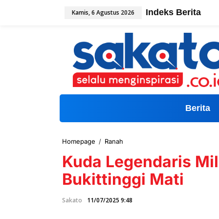
L
Indeks Berita
Kamis, 6 Agustus 2026
e
w
a
t
i
k
e
k
o
n
t
Berita
e
n
Homepage
/
Ranah
K
u
Kuda Legendaris Mil
d
a
Bukittinggi Mati
L
e
g
Sakato
11/07/2025 9:48
e
n