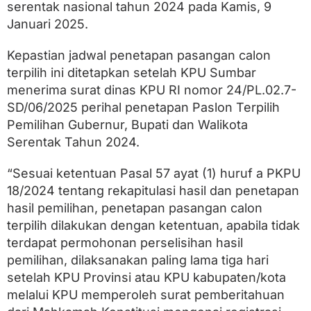
G
serentak nasional tahun 2024 pada Kamis, 9
u
Januari 2025.
b
e
r
Kepastian jadwal penetapan pasangan calon
n
terpilih ini ditetapkan setelah KPU Sumbar
u
menerima surat dinas KPU RI nomor 24/PL.02.7-
r
S
SD/06/2025 perihal penetapan Paslon Terpilih
u
Pemilihan Gubernur, Bupati dan Walikota
m
b
Serentak Tahun 2024.
a
r
“Sesuai ketentuan Pasal 57 ayat (1) huruf a PKPU
T
e
18/2024 tentang rekapitulasi hasil dan penetapan
r
hasil pemilihan, penetapan pasangan calon
p
terpilih dilakukan dengan ketentuan, apabila tidak
i
l
terdapat permohonan perselisihan hasil
i
pemilihan, dilaksanakan paling lama tiga hari
h
setelah KPU Provinsi atau KPU kabupaten/kota
p
a
melalui KPU memperoleh surat pemberitahuan
d