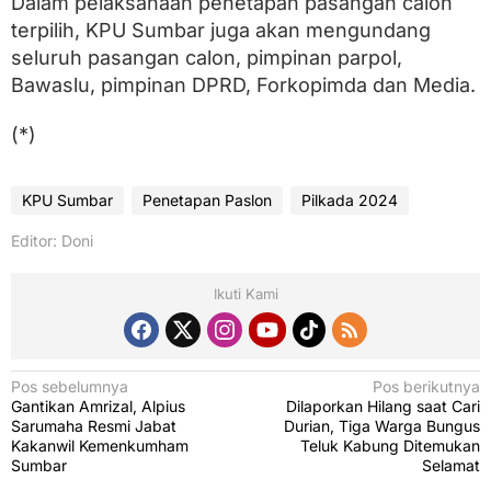
Dalam pelaksanaan penetapan pasangan calon
terpilih, KPU Sumbar juga akan mengundang
seluruh pasangan calon, pimpinan parpol,
Bawaslu, pimpinan DPRD, Forkopimda dan Media.
(*)
KPU Sumbar
Penetapan Paslon
Pilkada 2024
Editor: Doni
Ikuti Kami
N
Pos sebelumnya
Pos berikutnya
Gantikan Amrizal, Alpius
Dilaporkan Hilang saat Cari
a
Sarumaha Resmi Jabat
Durian, Tiga Warga Bungus
v
Kakanwil Kemenkumham
Teluk Kabung Ditemukan
Sumbar
Selamat
i