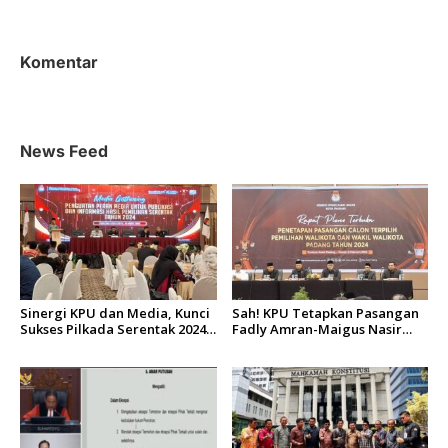
Siap Mencoblos
Komentar
News Feed
Sinergi KPU dan Media, Kunci
Sah! KPU Tetapkan Pasangan
Sukses Pilkada Serentak 2024
Fadly Amran-Maigus Nasir
di Sumbar
Sebagai Walikota dan Wakil
Walikota Padang Terpilih