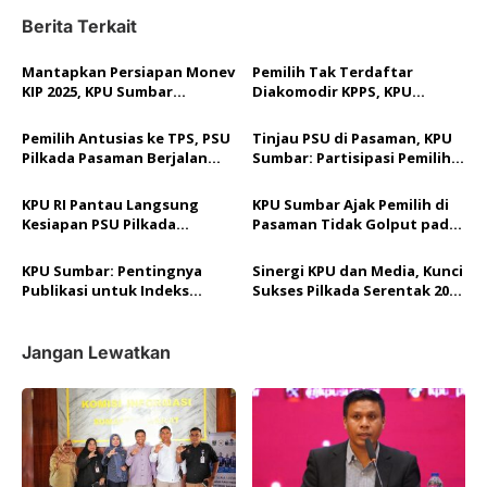
g
Berita Terkait
a
Mantapkan Persiapan Monev
Pemilih Tak Terdaftar
s
KIP 2025, KPU Sumbar
Diakomodir KPPS, KPU
i
Sambangi Komisi Informasi
Pasaman Kembali Lakukan
PSU di Salah Satu TPS
p
Pemilih Antusias ke TPS, PSU
Tinjau PSU di Pasaman, KPU
Pilkada Pasaman Berjalan
Sumbar: Partisipasi Pemilih
o
Lancar
Diprediksi Capai 60 persen
Lebih
s
KPU RI Pantau Langsung
KPU Sumbar Ajak Pemilih di
Kesiapan PSU Pilkada
Pasaman Tidak Golput pada
Pasaman, 218 Ribu Pemilih
PSU
Siap Mencoblos
KPU Sumbar: Pentingnya
Sinergi KPU dan Media, Kunci
Publikasi untuk Indeks
Sukses Pilkada Serentak 2024
Peningkatan Partisipasi
di Sumbar
Pemilih
Jangan Lewatkan