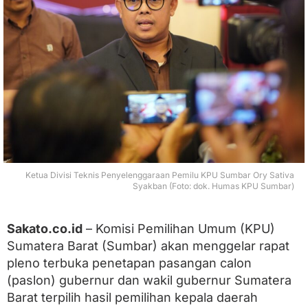
P
a
s
a
n
g
a
n
G
u
b
e
r
n
Ketua Divisi Teknis Penyelenggaraan Pemilu KPU Sumbar Ory Sativa
u
Syakban (Foto: dok. Humas KPU Sumbar)
r
d
a
Sakato.co.id
– Komisi Pemilihan Umum (KPU)
n
Sumatera Barat (Sumbar) akan menggelar rapat
W
a
pleno terbuka penetapan pasangan calon
k
(paslon) gubernur dan wakil gubernur Sumatera
i
Barat terpilih hasil pemilihan kepala daerah
l