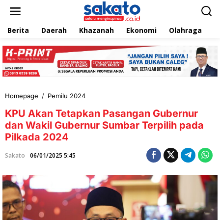
L
e
w
Berita
Daerah
Khazanah
Ekonomi
Olahraga
T
a
t
i
k
e
k
o
n
Homepage
/
Pemilu 2024
K
t
P
e
KPU Akan Tetapkan Pasangan Gubernur
U
n
A
dan Wakil Gubernur Sumbar Terpilih pada
k
Pilkada 2024
a
n
Sakato
06/01/2025 5:45
T
e
t
a
p
k
a
n