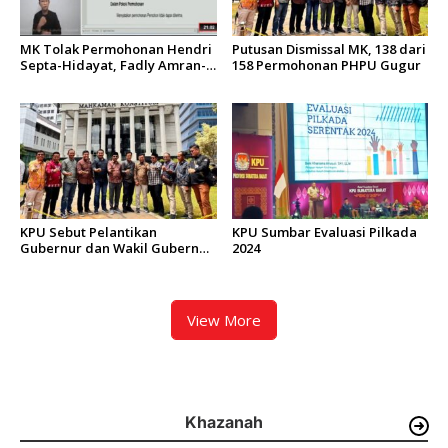
MK Tolak Permohonan Hendri
Putusan Dismissal MK, 138 dari
Septa-Hidayat, Fadly Amran-
158 Permohonan PHPU Gugur
Maigus Siap Pimpin Kota
Padang
KPU Sebut Pelantikan
KPU Sumbar Evaluasi Pilkada
Gubernur dan Wakil Gubernur
2024
Sumbar Dilaksanakan di IKN 6
Februari 2025
View More
Khazanah