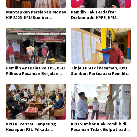
Mantapkan Persiapan Monev
Pemilih Tak Terdaftar
KIP 2025, KPU Sumbar
Diakomodir KPPS, KPU
Sambangi Komisi Informasi
Pasaman Kembali Lakukan
PSU di Salah Satu TPS
Pemilih Antusias ke TPS, PSU
Tinjau PSU di Pasaman, KPU
Pilkada Pasaman Berjalan
Sumbar: Partisipasi Pemilih
Lancar
Diprediksi Capai 60 persen
Lebih
KPU RI Pantau Langsung
KPU Sumbar Ajak Pemilih di
Kesiapan PSU Pilkada
Pasaman Tidak Golput pada
Pasaman, 218 Ribu Pemilih
PSU