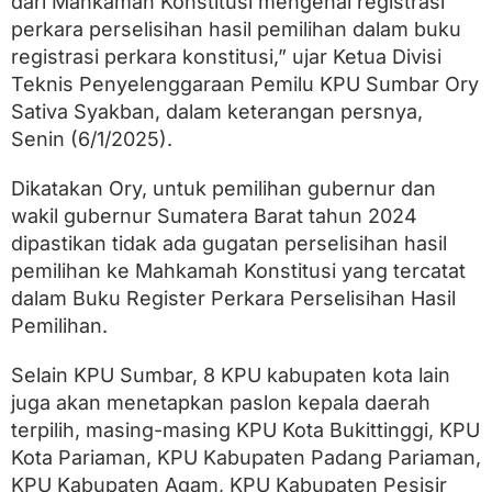
dari Mahkamah Konstitusi mengenai registrasi
a
P
perkara perselisihan hasil pemilihan dalam buku
i
registrasi perkara konstitusi,” ujar Ketua Divisi
l
Teknis Penyelenggaraan Pemilu KPU Sumbar Ory
k
a
Sativa Syakban, dalam keterangan persnya,
d
Senin (6/1/2025).
a
2
0
Dikatakan Ory, untuk pemilihan gubernur dan
2
wakil gubernur Sumatera Barat tahun 2024
4
dipastikan tidak ada gugatan perselisihan hasil
pemilihan ke Mahkamah Konstitusi yang tercatat
dalam Buku Register Perkara Perselisihan Hasil
Pemilihan.
Selain KPU Sumbar, 8 KPU kabupaten kota lain
juga akan menetapkan paslon kepala daerah
terpilih, masing-masing KPU Kota Bukittinggi, KPU
Kota Pariaman, KPU Kabupaten Padang Pariaman,
KPU Kabupaten Agam, KPU Kabupaten Pesisir