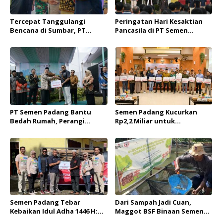
Tercepat Tanggulangi
Peringatan Hari Kesaktian
Bencana di Sumbar, PT
Pancasila di PT Semen
Semen Padang Raih
Padang: Dari Upacara
Penghargaan ‘Medal of
Khidmat hingga Komitmen
Honor’ dari JPS
Jaga Moral Bangsa
PT Semen Padang Bantu
Semen Padang Kucurkan
Bedah Rumah, Perangi
Rp2,2 Miliar untuk
Stunting dari Lingkungan
Pemberdayaan Masyarakat,
Terdekat
4.400 Warga Siap Terima
Manfaat!
Semen Padang Tebar
Dari Sampah Jadi Cuan,
Kebaikan Idul Adha 1446 H:
Maggot BSF Binaan Semen
Salurkan 34 Sapi Kurban,
Padang Jadi Pakan Alternatif