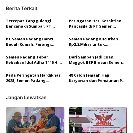
g
Berita Terkait
a
Tercepat Tanggulangi
Peringatan Hari Kesaktian
s
Bencana di Sumbar, PT
Pancasila di PT Semen
i
Semen Padang Raih
Padang: Dari Upacara
Penghargaan ‘Medal of
Khidmat hingga Komitmen
p
PT Semen Padang Bantu
Semen Padang Kucurkan
Honor’ dari JPS
Jaga Moral Bangsa
Bedah Rumah, Perangi
Rp2,2 Miliar untuk
o
Stunting dari Lingkungan
Pemberdayaan Masyarakat,
Terdekat
4.400 Warga Siap Terima
s
Semen Padang Tebar
Dari Sampah Jadi Cuan,
Manfaat!
Kebaikan Idul Adha 1446 H:
Maggot BSF Binaan Semen
Salurkan 34 Sapi Kurban,
Padang Jadi Pakan Alternatif
Perkuat Ikatan Sosial
Nila yang Efektif
Pada Peringatan Hardiknas
48 Calon Jemaah Haji
2025, Semen Padang
Karyawan dan Pensiunan PT
Salurkan Bantuan untuk
Semen Padang Dilepas
Program Genting di Kota
Padang
Jangan Lewatkan