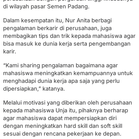
d
di wilayah pasar Semen Padang.
a
n
g
Dalam kesempatan itu, Nur Anita berbagi
K
pengalaman berkarir di perusahaan, juga
e
n
membagikan tips dan trik kepada mahasiswa agar
a
bisa masuk ke dunia kerja serta pengembangan
l
karir.
k
a
n
“Kami sharing pengalaman bagaimana agar
D
mahasiswa meningkatkan kemampuannya untuk
u
n
menghadapi dunia kerja apa saja yang perlu
i
dipersiapkan,” katanya.
a
K
e
Melalui motivasi yang diberikan oleh perusahaan
r
kepada mahasiswa Unja itu, pihaknya berharap
j
agar mahasiswa dapat mempersiapkan diri
a
k
dengan meningkatkan hard skill dan soft skill
e
sesuai dengan rencana pekerjaan ke depan.
M