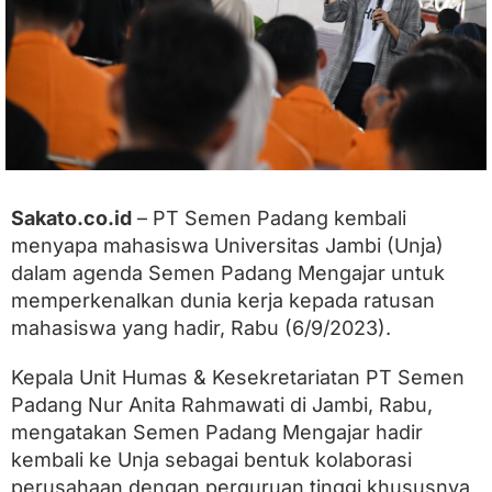
n
P
e
r
g
u
r
u
a
n
Sakato.co.id
– PT Semen Padang kembali
T
i
menyapa mahasiswa Universitas Jambi (Unja)
n
dalam agenda Semen Padang Mengajar untuk
g
g
memperkenalkan dunia kerja kepada ratusan
i
mahasiswa yang hadir, Rabu (6/9/2023).
,
S
Kepala Unit Humas & Kesekretariatan PT Semen
e
m
Padang Nur Anita Rahmawati di Jambi, Rabu,
e
mengatakan Semen Padang Mengajar hadir
n
P
kembali ke Unja sebagai bentuk kolaborasi
a
perusahaan dengan perguruan tinggi khususnya