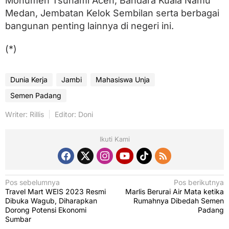
Monumen Tsunami Aceh, Bandara Kuala Namu
Medan, Jembatan Kelok Sembilan serta berbagai
bangunan penting lainnya di negeri ini.
(*)
Dunia Kerja
Jambi
Mahasiswa Unja
Semen Padang
Writer: Rillis
Editor: Doni
Ikuti Kami
N
Pos sebelumnya
Pos berikutnya
Travel Mart WEIS 2023 Resmi
Marlis Berurai Air Mata ketika
a
Dibuka Wagub, Diharapkan
Rumahnya Dibedah Semen
v
Dorong Potensi Ekonomi
Padang
Sumbar
i