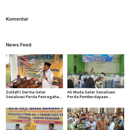
Perkuat Ikatan Sosial
Nila yang Efektif
Komentar
News Feed
Zuldafri Darma Gelar
Ali Muda Gelar Sosialisasi
Sosialisasi Perda Pencegahan
Perda Pemberdayaan
Narkoba di Nagari
Masyarakat dan
Parambahan
Pemerintahan Nagari di
Lembah Melintang Pasbar