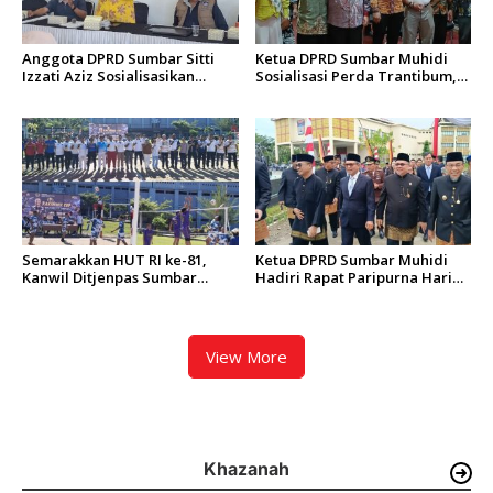
Anggota DPRD Sumbar Sitti
Ketua DPRD Sumbar Muhidi
Izzati Aziz Sosialisasikan
Sosialisasi Perda Trantibum,
Perda Penanggulangan
Dorong Budaya Saling
Bencana kepada Masyarakat
Mengingatkan
Ketaping
Semarakkan HUT RI ke-81,
Ketua DPRD Sumbar Muhidi
Kanwil Ditjenpas Sumbar
Hadiri Rapat Paripurna Hari
Gelar Kakanwil Cup di Rutan
Jadi Kota Padang Ke-357
Padang
Tahun
View More
Khazanah