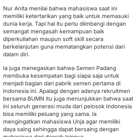
a
h
Nur Anita menilai bahwa mahasiswa saat ini
a
memiliki ketertarikan yang baik untuk memasuki
s
dunia kerja. Tapi hal itu perlu diimbangi dengan
i
s
semangat mengasah kemampuan baik
w
diperkuliahan maupun soft skill secara
a
U
berkelanjutan guna mematangkan potensi dari
n
dalam diri.
j
a
Ia juga menegaskan bahwa Semen Padang
membuka kesempatan bagi siapa saja untuk
menjadi bagian dari pabrik semen pertama di
Indonesia ini. Apalagi dengan adanya rekruitmen
bersama BUMN itu juga menunjukkan bahwa saat
ini seluruh generasi muda dari pelosok Indonesia
bisa memiliki peluang yang sama. Ia
mengingatkan mahasiswa Unja agar memiliki
daya saing sehingga dapat bersaing dengan
mahasiswa dari daerah lainnya.