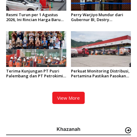
Resmi Turun per 1 Agustus
Perry Warjiyo Mundur dari
2026, Ini Rincian Harga Baru
Gubernur BI, Destry
Pertamax dan Pertamax
Damayanti Resmi Ditunjuk Jadi
Turbo di Wilayah Sumbagut
Pejabat Sementara
Terima Kunjungan PT Pusri
Perkuat Monitoring Distribusi,
Palembang dan PT Petrokimia
Pertamina Pastikan Pasokan
Gresik, PT Semen Padang
BBM Tetap Terjaga di Aceh,
Jajaki Kolaborasi Bisnis
Riau, dan Kepulauan Riau
Berkelanjutan
View More
Khazanah