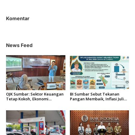
i
g
a
Komentar
s
i
p
News Feed
o
s
OJK Sumbar: Sektor Keuangan
BI Sumbar Sebut Tekanan
Tetap Kokoh, Ekonomi
Pangan Membaik, Inflasi Juli
Sumatera Barat Tumbuh 4,54
2026 Turun Tajam
Persen