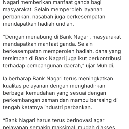
m
Nagari memberikan manfaat ganda bagi
i
masyarakat. Selain memperoleh layanan
M
perbankan, nasabah juga berkesempatan
a
s
mendapatkan hadiah undian.
y
a
“Dengan menabung di Bank Nagari, masyarakat
r
a
mendapatkan manfaat ganda. Selain
k
berkesempatan memperoleh hadiah, dana yang
a
tersimpan di Bank Nagari juga ikut berkontribusi
t
terhadap pembangunan daerah,” ujar Muhidi.
Ia berharap Bank Nagari terus meningkatkan
kualitas pelayanan dengan menghadirkan
berbagai kemudahan yang sesuai dengan
perkembangan zaman dan mampu bersaing di
tengah ketatnya industri perbankan.
“Bank Nagari harus terus berinovasi agar
pelayanan semakin maksimal, mudah diakses