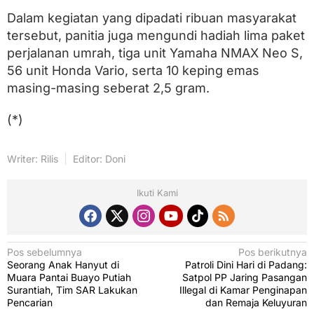
Dalam kegiatan yang dipadati ribuan masyarakat
tersebut, panitia juga mengundi hadiah lima paket
perjalanan umrah, tiga unit Yamaha NMAX Neo S,
56 unit Honda Vario, serta 10 keping emas
masing-masing seberat 2,5 gram.
(*)
Writer: Rilis
Editor: Doni
Ikuti Kami
N
Pos sebelumnya
Pos berikutnya
Seorang Anak Hanyut di
Patroli Dini Hari di Padang:
a
Muara Pantai Buayo Putiah
Satpol PP Jaring Pasangan
v
Surantiah, Tim SAR Lakukan
Illegal di Kamar Penginapan
Pencarian
dan Remaja Keluyuran