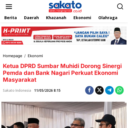
L
e
w
Berita
Daerah
Khazanah
Ekonomi
Olahraga
T
a
t
i
k
e
k
o
n
Homepage
/
Ekonomi
K
t
e
e
Ketua DPRD Sumbar Muhidi Dorong Sinergi
t
n
u
Pemda dan Bank Nagari Perkuat Ekonomi
a
Masyarakat
D
P
Sakato Indonesia
11/05/2026 8:15
R
D
S
u
m
b
a
r