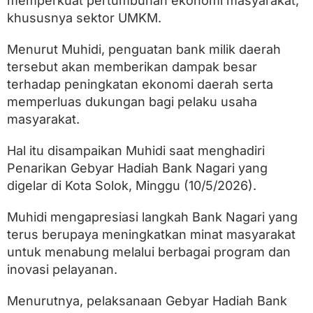
memperkuat pertumbuhan ekonomi masyarakat,
d
a
khususnya sektor UMKM.
n
B
Menurut Muhidi, penguatan bank milik daerah
a
n
tersebut akan memberikan dampak besar
k
terhadap peningkatan ekonomi daerah serta
N
memperluas dukungan bagi pelaku usaha
a
g
masyarakat.
a
r
Hal itu disampaikan Muhidi saat menghadiri
i
P
Penarikan Gebyar Hadiah Bank Nagari yang
e
digelar di Kota Solok, Minggu (10/5/2026).
r
k
u
Muhidi mengapresiasi langkah Bank Nagari yang
a
terus berupaya meningkatkan minat masyarakat
t
untuk menabung melalui berbagai program dan
E
k
inovasi pelayanan.
o
n
Menurutnya, pelaksanaan Gebyar Hadiah Bank
o