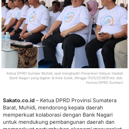
M
u
h
i
d
i
D
o
r
o
n
g
S
i
Ketua DPRD Sumbar Muhidi, saat menghadiri Penarikan Gebyar Hadiah
n
Bank Nagari yang digelar di Kota Solok, Minggu (10/5/2026)(Foto: dok.
Humas DPRD Sumbar)
e
r
g
i
Sakato.co.id
– Ketua DPRD Provinsi Sumatera
P
Barat, Muhidi, mendorong kepala daerah
e
m
memperkuat kolaborasi dengan Bank Nagari
d
untuk mendukung pembangunan daerah dan
a