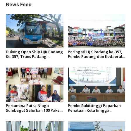
News Feed
p
o
s
Dukung Open Ship HJK Padang
Peringati HJK Padang ke-357,
Ke-357, Trans Padang
Pemko Padang dan Kodaeral
Sesuaikan Rute Koridor 2 dan
II Gelar Baksos dan Aksi Bersih
4 Serta Berlakukan Tarif Rp1
Sungai Batang Arau
Pertamina Patra Niaga
Pemko Bukittinggi Paparkan
Sumbagut Salurkan 100 Paket
Penataan Kota hingga
Bantuan untuk Warga
Pengamanan Aset
Terdampak Banjir di Padang