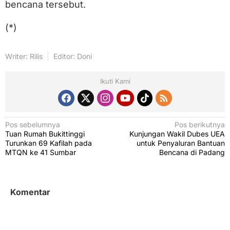
bencana tersebut.
(*)
Writer: Rilis
Editor: Doni
Ikuti Kami
N
Pos sebelumnya
Pos berikutnya
Tuan Rumah Bukittinggi
Kunjungan Wakil Dubes UEA
a
Turunkan 69 Kafilah pada
untuk Penyaluran Bantuan
v
MTQN ke 41 Sumbar
Bencana di Padang
i
g
Komentar
a
s
i