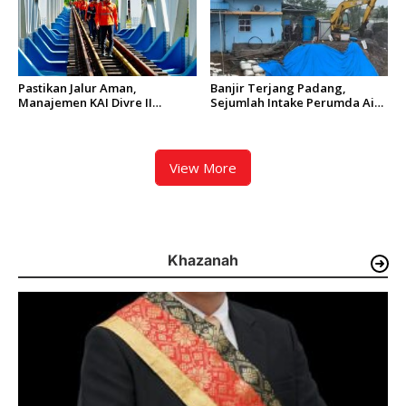
Pastikan Jalur Aman,
Banjir Terjang Padang,
Manajemen KAI Divre II
Sejumlah Intake Perumda Air
Sumbar Inspeksi Langsung
Minum Tertimbun Material
Prasarana Kereta Api
dan Distribusi Air Terganggu
View More
Khazanah