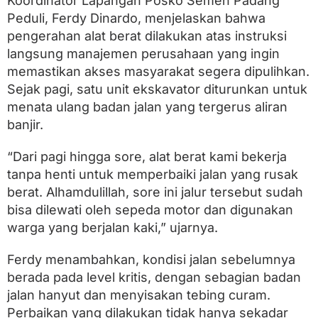
Koordinator Lapangan Posko Semen Padang
e
m
Peduli, Ferdy Dinardo, menjelaskan bahwa
p
pengerahan alat berat dilakukan atas instruksi
a
langsung manajemen perusahaan yang ingin
t
T
memastikan akses masyarakat segera dipulihkan.
e
Sejak pagi, satu unit ekskavator diturunkan untuk
r
p
menata ulang badan jalan yang tergerus aliran
u
banjir.
t
u
“Dari pagi hingga sore, alat berat kami bekerja
s
tanpa henti untuk memperbaiki jalan yang rusak
berat. Alhamdulillah, sore ini jalur tersebut sudah
bisa dilewati oleh sepeda motor dan digunakan
warga yang berjalan kaki,” ujarnya.
Ferdy menambahkan, kondisi jalan sebelumnya
berada pada level kritis, dengan sebagian badan
jalan hanyut dan menyisakan tebing curam.
Perbaikan yang dilakukan tidak hanya sekadar