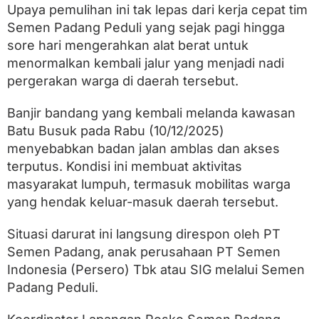
a
Upaya pemulihan ini tak lepas dari kerja cepat tim
A
Semen Padang Peduli yang sejak pagi hingga
k
s
sore hari mengerahkan alat berat untuk
e
menormalkan kembali jalur yang menjadi nadi
s
J
pergerakan warga di daerah tersebut.
a
l
Banjir bandang yang kembali melanda kawasan
a
Batu Busuk pada Rabu (10/12/2025)
n
B
menyebabkan badan jalan amblas dan akses
a
terputus. Kondisi ini membuat aktivitas
t
u
masyarakat lumpuh, termasuk mobilitas warga
B
yang hendak keluar-masuk daerah tersebut.
u
s
u
Situasi darurat ini langsung direspon oleh PT
k
Semen Padang, anak perusahaan PT Semen
y
Indonesia (Persero) Tbk atau SIG melalui Semen
a
n
Padang Peduli.
g
S