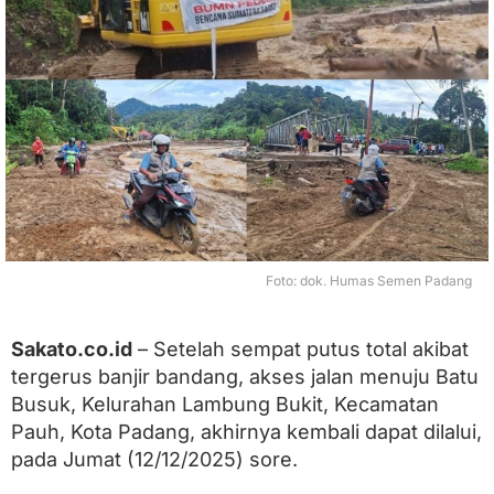
a
t
,
S
e
m
e
n
P
a
d
a
n
g
Foto: dok. Humas Semen Padang
K
e
m
Sakato.co.id
– Setelah sempat putus total akibat
b
tergerus banjir bandang, akses jalan menuju Batu
a
l
Busuk, Kelurahan Lambung Bukit, Kecamatan
i
Pauh, Kota Padang, akhirnya kembali dapat dilalui,
B
u
pada Jumat (12/12/2025) sore.
k