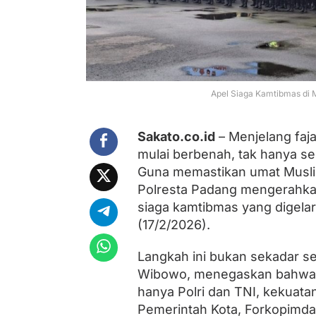
S
i
a
p
J
a
g
a
Apel Siaga Kamtibmas di M
K
a
m
Sakato.co.id
– Menjelang faj
t
mulai berbenah, tak hanya seca
i
b
Guna memastikan umat Musli
m
Polresta Padang mengerahkan
a
siaga kamtibmas yang digela
s
S
(17/2/2026).
e
l
Langkah ini bukan sekadar s
a
m
Wibowo, menegaskan bahwa sin
a
hanya Polri dan TNI, kekuatan
R
Pemerintah Kota, Forkopimda
a