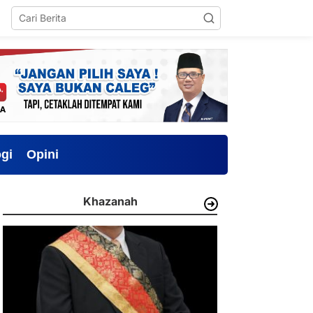
gi
Opini
Khazanah