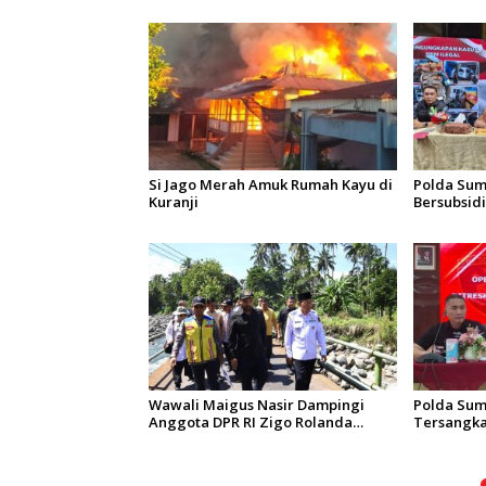
p
o
s
Si Jago Merah Amuk Rumah Kayu di
Polda Sum
Kuranji
Bersubsidi:
7 Orang J
Wawali Maigus Nasir Dampingi
Polda Sum
Anggota DPR RI Zigo Rolanda
Tersangka
Tinjau Rencana Pembangunan
Operasi Pe
Jembatan Kalawi dan Infrastruktur
Singgalan
Pascabanjir di Pauh