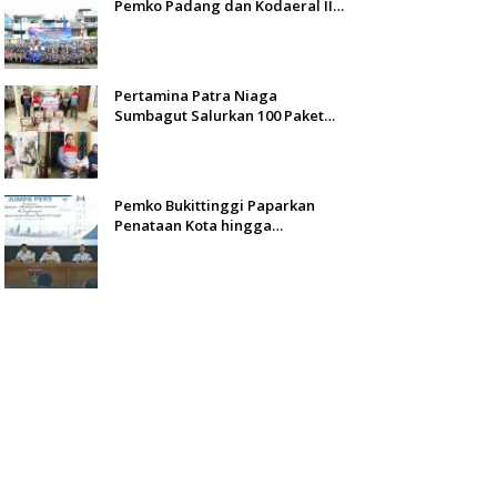
Pemko Padang dan Kodaeral II
Gelar Baksos dan Aksi Bersih
Sungai Batang Arau
Pertamina Patra Niaga
Sumbagut Salurkan 100 Paket
Bantuan untuk Warga
Terdampak Banjir di Padang
Pemko Bukittinggi Paparkan
Penataan Kota hingga
Pengamanan Aset