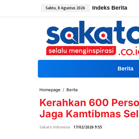
L
Indeks Berita
Sabtu, 8 Agustus 2026
e
w
a
t
i
k
e
k
o
n
t
Berita
e
n
Homepage
/
Berita
K
e
Kerahkan 600 Person
r
a
Jaga Kamtibmas Se
h
k
a
Sakato Indonesia
17/02/2026 9:55
n
6