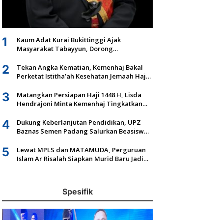
1
Kaum Adat Kurai Bukittinggi Ajak
Masyarakat Tabayyun, Dorong
Musyawarah dan Kepastian Hukum Tanah
Ulayat
2
Tekan Angka Kematian, Kemenhaj Bakal
Perketat Istitha’ah Kesehatan Jemaah Haji
2027
3
Matangkan Persiapan Haji 1448 H, Lisda
Hendrajoni Minta Kemenhaj Tingkatkan
Fasilitas dan Pengawasan
4
Dukung Keberlanjutan Pendidikan, UPZ
Baznas Semen Padang Salurkan Beasiswa
Senilai Rp305,5 Juta
5
Lewat MPLS dan MATAMUDA, Perguruan
Islam Ar Risalah Siapkan Murid Baru Jadi
Generasi Unggul dan Mandiri
Spesifik