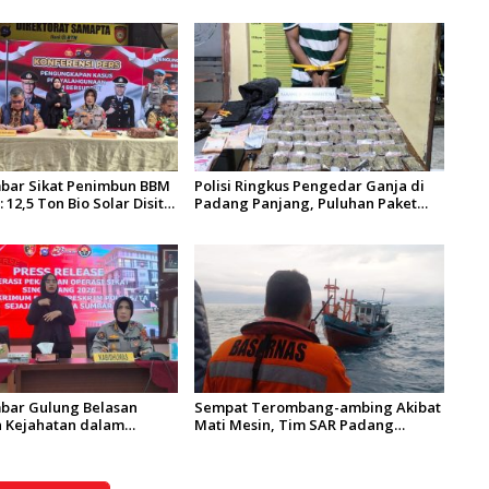
bar Sikat Penimbun BBM
Polisi Ringkus Pengedar Ganja di
 12,5 Ton Bio Solar Disita,
Padang Panjang, Puluhan Paket
adi Tersangka
Siap Edar Berhasil Diamankan
bar Gulung Belasan
Sempat Terombang-ambing Akibat
 Kejahatan dalam
Mati Mesin, Tim SAR Padang
kat dan Sikat
Evakuasi KM Halim Wijaya
g 2026