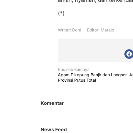
(*)
Writer: Doni
Editor: Marajo
N
Pos sebelumnya
Agam Dikepung Banjir dan Longsor, Ja
a
Provinsi Putus Total
v
i
g
Komentar
a
s
i
News Feed