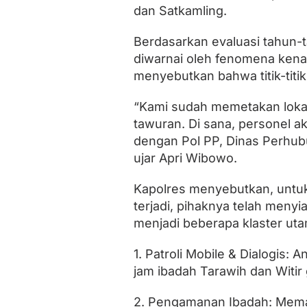
m
dan Satkamling.
a
d
Berdasarkan evaluasi tahun
h
a
diwarnai oleh fenomena kena
n
menyebutkan bahwa titik-titik
1
4
4
“Kami sudah memetakan lokasi
7
tawuran. Di sana, personel a
H
dengan Pol PP, Dinas Perhubu
ujar Apri Wibowo.
Kapolres menyebutkan, untuk 
terjadi, pihaknya telah meny
menjadi beberapa klaster uta
1. Patroli Mobile & Dialogis
jam ibadah Tarawih dan Witi
2. Pengamanan Ibadah: Memast