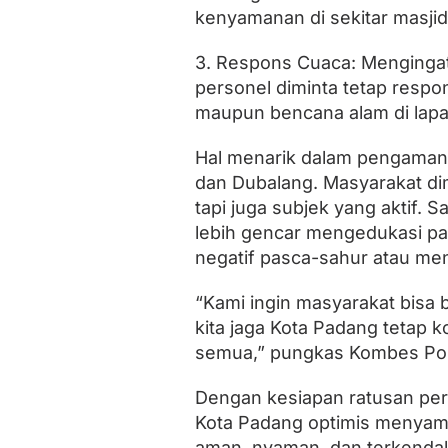
kenyamanan di sekitar masjid
3. Respons Cuaca: Mengingat
personel diminta tetap resp
maupun bencana alam di lap
Hal menarik dalam pengamana
dan Dubalang. Masyarakat di
tapi juga subjek yang aktif. S
lebih gencar mengedukasi para
negatif pasca-sahur atau me
“Kami ingin masyarakat bisa
kita jaga Kota Padang tetap 
semua,” pungkas Kombes Pol
Dengan kesiapan ratusan pe
Kota Padang optimis menyam
aman, nyaman, dan terkendali