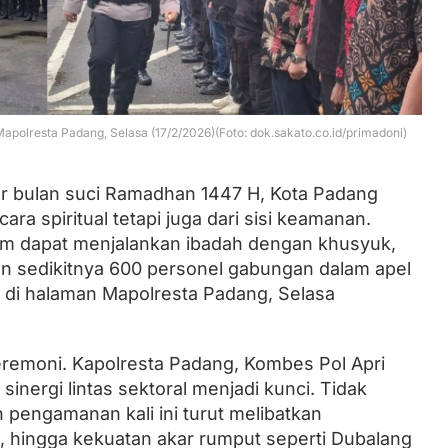
Lantik Ketua DPW dan DPD, Zulhas
Minta Kader PAN Sumbar Kompak
apolresta Padang, Selasa (17/2/2026)(Foto: dok.sakato.co.id/primadoni)
ar bulan suci Ramadhan 1447 H, Kota Padang
ra spiritual tetapi juga dari sisi keamanan.
m dapat menjalankan ibadah dengan khusyuk,
 sedikitnya 600 personel gabungan dalam apel
r di halaman Mapolresta Padang, Selasa
eremoni. Kapolresta Padang, Kombes Pol Apri
ergi lintas sektoral menjadi kunci. Tidak
 pengamanan kali ini turut melibatkan
, hingga kekuatan akar rumput seperti Dubalang