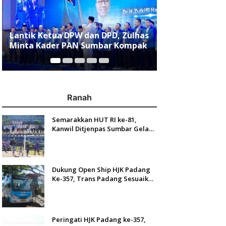
Gelar Konferensi Jurnalis Kampus
Menjawab Mobi
se-Indonesia, IJTI Tumbuhkan Asa
Minang, Indom
di Kalangan Jurnalis Muda di Era
Resmi Mengasp
Disruspi Digital
Ranah
Semarakkan HUT RI ke-81,
Kanwil Ditjenpas Sumbar Gelar
Kakanwil Cup di Rutan Padang
Dukung Open Ship HJK Padang
Ke-357, Trans Padang Sesuaikan
Rute Koridor 2 dan 4 Serta
Berlakukan Tarif Rp1
Peringati HJK Padang ke-357,