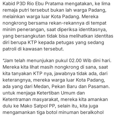
j
Kabid P3D Rio Ebu Pratama mengatakan, ke lima
a
remaja putri tersebut bukan lah warga Padang,
D
i
melainkan warga luar Kota Padang. Mereka
a
nongkrong bersama rekan-rekannya di tempat
m
a
minim penerangan, saat diperiksa identitasnya,
n
yang bersangkutan tidak bisa melihatkan identitas
k
diri berupa KTP kepada petugas yang sedang
a
n
patroli di kawasan tersebut.
S
a
“Jam telah menunjukan pukul 02.00 Wib dini hari.
t
p
Mereka kita lihat masih nongkrong di sana, saat
o
kita tanyakan KTP nya, jawabnya tidak ada, dari
l
keterangnya, mereka warga luar Kota Padang,
P
P
ada yang dari Medan, Pekan Baru dan Pasaman.
untuk menjaga Ketertiban Umum dan
Ketentraman masyarakat, mereka kita amankan
dulu ke Mako Satpol PP, selain itu, kita juga
mengamankan tiga botol minuman beralkohol