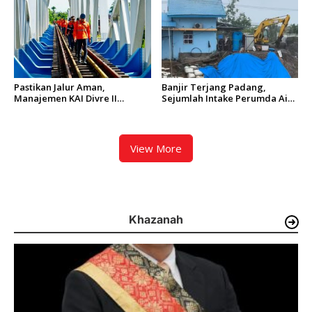
Pastikan Jalur Aman,
Banjir Terjang Padang,
Manajemen KAI Divre II
Sejumlah Intake Perumda Air
Sumbar Inspeksi Langsung
Minum Tertimbun Material
Prasarana Kereta Api
dan Distribusi Air Terganggu
View More
Khazanah