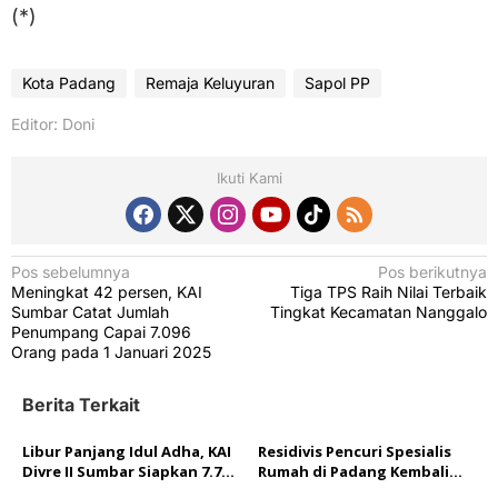
(*)
Kota Padang
Remaja Keluyuran
Sapol PP
Editor: Doni
Ikuti Kami
N
Pos sebelumnya
Pos berikutnya
Meningkat 42 persen, KAI
Tiga TPS Raih Nilai Terbaik
a
Sumbar Catat Jumlah
Tingkat Kecamatan Nanggalo
v
Penumpang Capai 7.096
Orang pada 1 Januari 2025
i
g
Berita Terkait
a
Libur Panjang Idul Adha, KAI
Residivis Pencuri Spesialis
s
Divre II Sumbar Siapkan 7.792
Rumah di Padang Kembali
i
Kursi Kereta per Hari
Ditangkap Tim Resmob