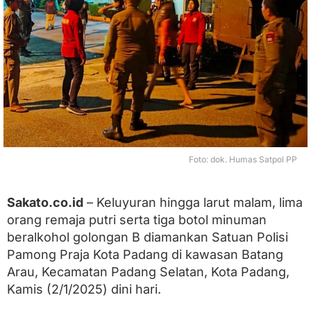
L
a
r
u
t
M
a
l
a
m
,
L
Foto: dok. Humas Satpol PP
i
m
a
O
Sakato.co.id
– Keluyuran hingga larut malam, lima
r
orang remaja putri serta tiga botol minuman
a
beralkohol golongan B diamankan Satuan Polisi
n
g
Pamong Praja Kota Padang di kawasan Batang
R
Arau, Kecamatan Padang Selatan, Kota Padang,
e
m
Kamis (2/1/2025) dini hari.
a