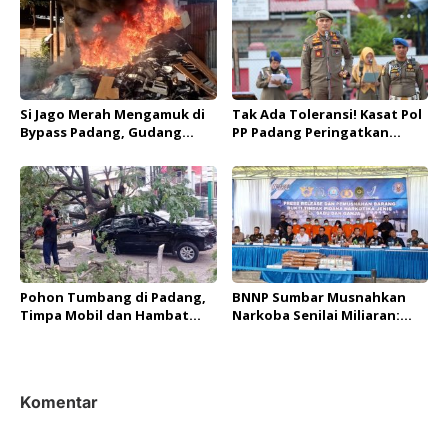
Si Jago Merah Mengamuk di
Tak Ada Toleransi! Kasat Pol
Bypass Padang, Gudang
PP Padang Peringatkan
Rongsokan Ludes Terbakar
Sanksi Berat Bagi Anggota
Terlibat Judi Online
Pohon Tumbang di Padang,
BNNP Sumbar Musnahkan
Timpa Mobil dan Hambat
Narkoba Senilai Miliaran:
Akses Jalan By Pass
Selamatkan Lebih dari 40
Ribu Jiwa!
Komentar