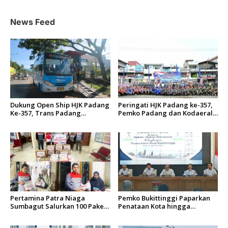
News Feed
Dukung Open Ship HJK Padang
Peringati HJK Padang ke-357,
Ke-357, Trans Padang
Pemko Padang dan Kodaeral
Sesuaikan Rute Koridor 2 dan
II Gelar Baksos dan Aksi Bersih
4 Serta Berlakukan Tarif Rp1
Sungai Batang Arau
Pertamina Patra Niaga
Pemko Bukittinggi Paparkan
Sumbagut Salurkan 100 Paket
Penataan Kota hingga
Bantuan untuk Warga
Pengamanan Aset
Terdampak Banjir di Padang