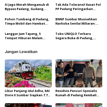
Polda Sumbar
p
Si Jago Merah Mengamuk di
Tak Ada Toleransi! Kasat Pol
Bypass Padang, Gudang
PP Padang Peringatkan
o
Rongsokan Ludes Terbakar
Sanksi Berat Bagi Anggota
Terlibat Judi Online
s
Pohon Tumbang di Padang,
BNNP Sumbar Musnahkan
Timpa Mobil dan Hambat
Narkoba Senilai Miliaran:
Akses Jalan By Pass
Selamatkan Lebih dari 40
Ribu Jiwa!
Langgar Jam Tayang, 5
Toko UNIQLO Terbaru
Tempat Hiburan Malam
Segera Buka di Padang,
Dibubarkan, 18 Muda-Mudi
Berikan Penawaran Eksklusif
Ditertibkan
Terbatas untuk Para
Pelanggan
Jangan Lewatkan
Libur Panjang Idul Adha, KAI
Residivis Pencuri Spesialis
Divre II Sumbar Siapkan 7.792
Rumah di Padang Kembali
Kursi Kereta per Hari
Ditangkap Tim Resmob
Polda Sumbar