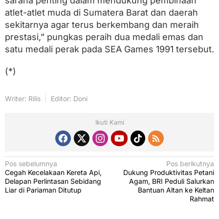
sarana penting dalam mendukung pembinaan
atlet-atlet muda di Sumatera Barat dan daerah
sekitarnya agar terus berkembang dan meraih
prestasi,” pungkas peraih dua medali emas dan
satu medali perak pada SEA Games 1991 tersebut.
(*)
Writer: Rilis
Editor: Doni
Ikuti Kami
N
Pos sebelumnya
Pos berikutnya
Cegah Kecelakaan Kereta Api,
Dukung Produktivitas Petani
a
Delapan Perlintasan Sebidang
Agam, BRI Peduli Salurkan
v
Liar di Pariaman Ditutup
Bantuan Altan ke Keltan
Rahmat
i