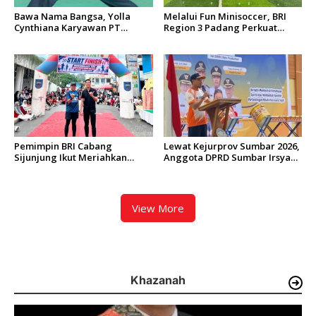
Bawa Nama Bangsa, Yolla
Melalui Fun Minisoccer, BRI
Cynthiana Karyawan PT
Region 3 Padang Perkuat
Semen Padang Tampil di
Sinergi dengan PT United
Festival Silat Internasional
Tractors
Hanoi
Pemimpin BRI Cabang
Lewat Kejurprov Sumbar 2026,
Sijunjung Ikut Meriahkan
Anggota DPRD Sumbar Irsyad
Bhayangkara Run 2026 di
Syafar Dorong Tenis Meja
Sawahlunto
Makin Memasyarakat di
Sumbar
View More
Khazanah