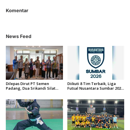
g
a
Komentar
s
i
p
News Feed
o
s
Dilepas Dirut PT Semen
Diikuti 8 Tim Terbaik, Liga
Padang, Dua Srikandi Silat
Futsal Nusantara Sumbar 2026
Sumbar Resmi Bawa Misi
Siap Digelar di Padang
Indonesia ke Vietnam