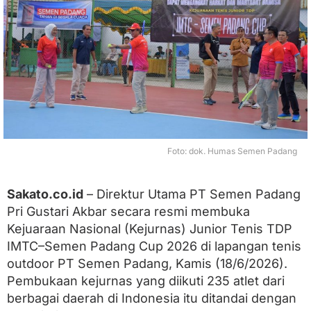
e
n
i
s
I
M
T
C
–
S
e
m
Foto: dok. Humas Semen Padang
e
n
P
Sakato.co.id
– Direktur Utama PT Semen Padang
a
Pri Gustari Akbar secara resmi membuka
d
a
Kejuaraan Nasional (Kejurnas) Junior Tenis TDP
n
IMTC–Semen Padang Cup 2026 di lapangan tenis
g
outdoor PT Semen Padang, Kamis (18/6/2026).
C
u
Pembukaan kejurnas yang diikuti 235 atlet dari
p
berbagai daerah di Indonesia itu ditandai dengan
2