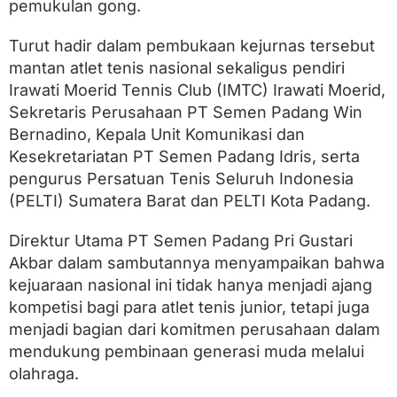
0
pemukulan gong.
2
6
Turut hadir dalam pembukaan kejurnas tersebut
R
e
mantan atlet tenis nasional sekaligus pendiri
s
Irawati Moerid Tennis Club (IMTC) Irawati Moerid,
m
Sekretaris Perusahaan PT Semen Padang Win
i
D
Bernadino, Kepala Unit Komunikasi dan
i
Kesekretariatan PT Semen Padang Idris, serta
g
pengurus Persatuan Tenis Seluruh Indonesia
e
l
(PELTI) Sumatera Barat dan PELTI Kota Padang.
a
r
Direktur Utama PT Semen Padang Pri Gustari
,
2
Akbar dalam sambutannya menyampaikan bahwa
3
kejuaraan nasional ini tidak hanya menjadi ajang
5
A
kompetisi bagi para atlet tenis junior, tetapi juga
t
menjadi bagian dari komitmen perusahaan dalam
l
mendukung pembinaan generasi muda melalui
e
t
olahraga.
d