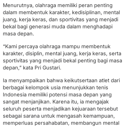
a
Menurutnya, olahraga memiliki peran penting
r
i
dalam membentuk karakter, kedisiplinan, mental
6
juang, kerja keras, dan sportivitas yang menjadi
0
bekal bagi generasi muda dalam menghadapi
D
a
masa depan.
e
r
“Kami percaya olahraga mampu membentuk
a
h
karakter, disiplin, mental juang, kerja keras, serta
S
sportivitas yang menjadi bekal penting bagi masa
i
depan,” kata Pri Gustari.
a
p
B
Ia menyampaikan bahwa keikutsertaan atlet dari
e
berbagai kelompok usia menunjukkan tenis
r
l
Indonesia memiliki potensi masa depan yang
a
sangat menjanjikan. Karena itu, ia mengajak
g
seluruh peserta menjadikan kejuaraan tersebut
a
sebagai sarana untuk mengasah kemampuan,
memperluas persahabatan, membangun mental