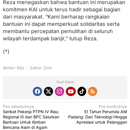
Reza menegaskan bahwa bantuan ini merupakan
komitmen KAI untuk terus hadir sebagai bagian
dari masyarakat. “Kami berharap rangkaian
bantuan ini dapat memperkuat solidaritas serta
membantu percepatan pemulihan di seluruh
wilayah terdampak banjir,” tutup Reza.
(*)
Writer: Rilis
Editor: Doni
Ikuti Kami
N
Pos sebelumnya
Pos berikutnya
Serikat Pekerja PTPN IV Riau
51 Tahun Perumda AM
a
Regional III dan BPC Salurkan
Padang: Dari Teknologi Hingga
v
Bantuan Untuk Korban
Apresiasi untuk Pelanggan
Bencana Alam di Agam