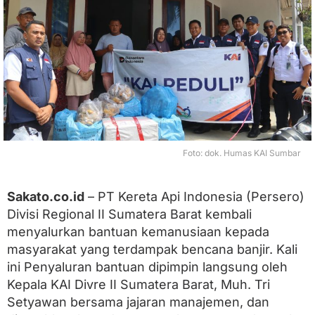
r
S
a
l
u
r
k
a
n
B
a
n
Foto: dok. Humas KAI Sumbar
t
u
a
Sakato.co.id
– PT Kereta Api Indonesia (Persero)
n
Divisi Regional II Sumatera Barat kembali
b
a
menyalurkan bantuan kemanusiaan kepada
g
masyarakat yang terdampak bencana banjir. Kali
i
ini Penyaluran bantuan dipimpin langsung oleh
M
a
Kepala KAI Divre II Sumatera Barat, Muh. Tri
s
Setyawan bersama jajaran manajemen, dan
y