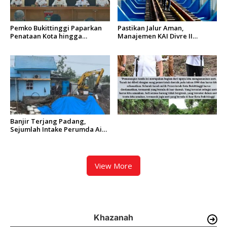
Pemko Bukittinggi Paparkan
Pastikan Jalur Aman,
Penataan Kota hingga
Manajemen KAI Divre II
Pengamanan Aset
Sumbar Inspeksi Langsung
Prasarana Kereta Api
Banjir Terjang Padang,
Sejumlah Intake Perumda Air
Minum Tertimbun Material
dan Distribusi Air Terganggu
View More
Khazanah