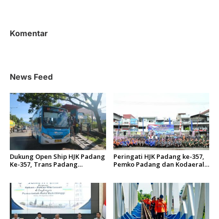
i
g
a
Komentar
s
i
p
News Feed
o
s
Dukung Open Ship HJK Padang
Peringati HJK Padang ke-357,
Ke-357, Trans Padang
Pemko Padang dan Kodaeral
Sesuaikan Rute Koridor 2 dan
II Gelar Baksos dan Aksi Bersih
4 Serta Berlakukan Tarif Rp1
Sungai Batang Arau