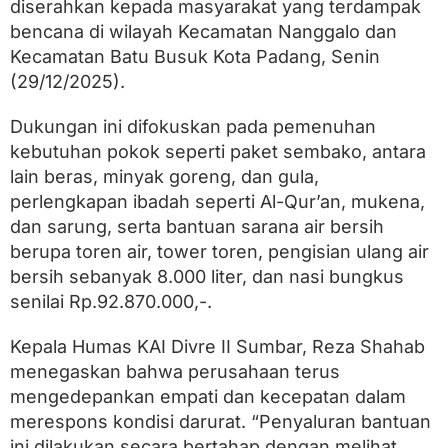
a
diserahkan kepada masyarakat yang terdampak
r
bencana di wilayah Kecamatan Nanggalo dan
a
Kecamatan Batu Busuk Kota Padang, Senin
k
a
(29/12/2025).
t
N
Dukungan ini difokuskan pada pemenuhan
a
n
kebutuhan pokok seperti paket sembako, antara
g
lain beras, minyak goreng, dan gula,
g
perlengkapan ibadah seperti Al-Qur’an, mukena,
a
l
dan sarung, serta bantuan sarana air bersih
o
berupa toren air, tower toren, pengisian ulang air
d
a
bersih sebanyak 8.000 liter, dan nasi bungkus
n
senilai Rp.92.870.000,-.
B
a
t
Kepala Humas KAI Divre II Sumbar, Reza Shahab
u
menegaskan bahwa perusahaan terus
B
mengedepankan empati dan kecepatan dalam
u
s
merespons kondisi darurat. “Penyaluran bantuan
u
ini dilakukan secara bertahap dengan melihat