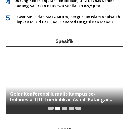
4
Dukung Keberlanjutan Pendidikan, UPZ Baznas Semen
Padang Salurkan Beasiswa Senilai Rp305,5 Juta
5
Lewat MPLS dan MATAMUDA, Perguruan Islam Ar Risalah
Siapkan Murid Baru Jadi Generasi Unggul dan Mandiri
Spesifik
Gelar Konferensi Jurnalis Kampus se-
Indonesia, IJTI Tumbuhkan Asa di Kalangan
Jurnalis Muda di Era Disruspi Digital