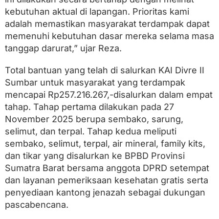
k
kebutuhan aktual di lapangan. Prioritas kami
y
a
adalah memastikan masyarakat terdampak dapat
n
memenuhi kebutuhan dasar mereka selama masa
g
T
tanggap darurat,” ujar Reza.
e
r
Total bantuan yang telah di salurkan KAI Divre II
d
a
Sumbar untuk masyarakat yang terdampak
m
mencapai Rp257.216.267,-disalurkan dalam empat
p
tahap. Tahap pertama dilakukan pada 27
a
k
November 2025 berupa sembako, sarung,
B
selimut, dan terpal. Tahap kedua meliputi
a
sembako, selimut, terpal, air mineral, family kits,
n
j
dan tikar yang disalurkan ke BPBD Provinsi
i
Sumatra Barat bersama anggota DPRD setempat
r
dan layanan pemeriksaan kesehatan gratis serta
penyediaan kantong jenazah sebagai dukungan
pascabencana.