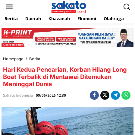
L
e
w
Berita
Daerah
Khazanah
Ekonomi
Olahraga
T
a
t
i
k
e
k
o
n
Homepage
/
Berita
H
t
a
e
Hari Kedua Pencarian, Korban Hilang Long
r
n
i
Boat Terbalik di Mentawai Ditemukan
K
Meninggal Dunia
e
d
Sakato Indonesia
09/06/2026 12:30
u
a
P
e
n
c
a
r