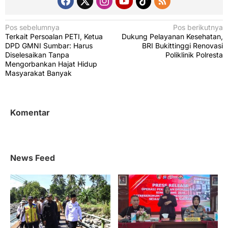
N
Pos sebelumnya
Pos berikutnya
Terkait Persoalan PETI, Ketua
Dukung Pelayanan Kesehatan,
a
DPD GMNI Sumbar: Harus
BRI Bukittinggi Renovasi
v
Diselesaikan Tanpa
Poliklinik Polresta
Mengorbankan Hajat Hidup
i
Masyarakat Banyak
g
a
s
Komentar
i
p
o
News Feed
s