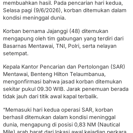
T
membuahkan hasil. Pada pencarian hari kedua,
e
Selasa pagi (9/6/2026), korban ditemukan dalam
r
b
kondisi meninggal dunia.
a
l
Korban bernama Jajanggi (48) ditemukan
i
mengapung oleh tim gabungan yang terdiri dari
k
d
Basarnas Mentawai, TNI, Polri, serta nelayan
i
setempat.
M
e
n
Kepala Kantor Pencarian dan Pertolongan (SAR)
t
Mentawai, Benteng Hilton Telaumbanua,
a
w
mengonfirmasi bahwa jasad korban ditemukan
a
sekitar pukul 09.30 WIB. Jarak penemuan berada
i
tidak jauh dari titik awal kapal terbalik.
D
i
t
“Memasuki hari kedua operasi SAR, korban
e
berhasil ditemukan dalam kondisi meninggal
m
u
dunia, mengapung di posisi 0,83 NM (Nautical
k
Mile) arah barat dari lokasi awal kejadian perkara