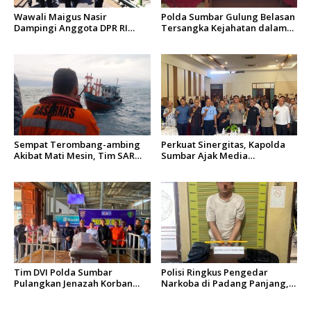
Wawali Maigus Nasir
Polda Sumbar Gulung Belasan
Dampingi Anggota DPR RI
Tersangka Kejahatan dalam
Zigo Rolanda Tinjau Rencana
Operasi Pekat dan Sikat
Pembangunan Jembatan
Singgalang 2026
Kalawi dan Infrastruktur
Pascabanjir di Pauh
Sempat Terombang-ambing
Perkuat Sinergitas, Kapolda
Akibat Mati Mesin, Tim SAR
Sumbar Ajak Media
Padang Evakuasi KM Halim
Berkolaborasi Bangun
Wijaya
Keterbukaan Informasi Publik
Tim DVI Polda Sumbar
Polisi Ringkus Pengedar
Pulangkan Jenazah Korban
Narkoba di Padang Panjang,
Kebakaran KM Mutiara
Enam Paket Ganja Kering
Sentosa 2 Asal Agam
Berhasil Diamankan