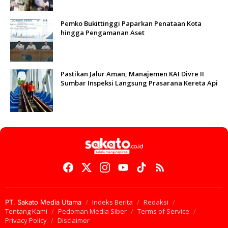
Pemko Bukittinggi Paparkan Penataan Kota
hingga Pengamanan Aset
Pastikan Jalur Aman, Manajemen KAI Divre II
Sumbar Inspeksi Langsung Prasarana Kereta Api
Indeks Berita
Redaksi
PT. Sakato Media Utama
Tentang Kami
Pedoman Media Siber
Terms of Service
Privacy Policy
Disclaimer