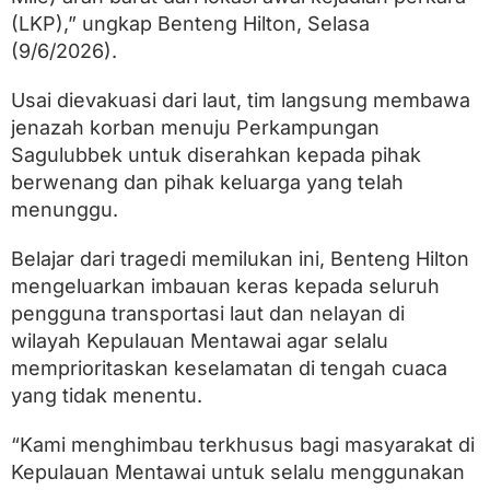
a
(LKP),” ungkap Benteng Hilton, Selasa
n
M
(9/6/2026).
e
n
Usai dievakuasi dari laut, tim langsung membawa
i
n
jenazah korban menuju Perkampungan
g
Sagulubbek untuk diserahkan kepada pihak
g
berwenang dan pihak keluarga yang telah
a
l
menunggu.
D
u
Belajar dari tragedi memilukan ini, Benteng Hilton
n
i
mengeluarkan imbauan keras kepada seluruh
a
pengguna transportasi laut dan nelayan di
wilayah Kepulauan Mentawai agar selalu
memprioritaskan keselamatan di tengah cuaca
yang tidak menentu.
“Kami menghimbau terkhusus bagi masyarakat di
Kepulauan Mentawai untuk selalu menggunakan