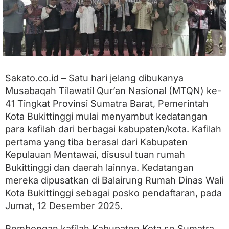
r
,
K
a
f
i
l
a
Sakato.co.id – Satu hari jelang dibukanya
h
Musabaqah Tilawatil Qur’an Nasional (MTQN) ke-
d
a
41 Tingkat Provinsi Sumatra Barat, Pemerintah
r
Kota Bukittinggi mulai menyambut kedatangan
i
para kafilah dari berbagai kabupaten/kota. Kafilah
K
a
pertama yang tiba berasal dari Kabupaten
b
Kepulauan Mentawai, disusul tuan rumah
u
p
Bukittinggi dan daerah lainnya. Kedatangan
a
mereka dipusatkan di Balairung Rumah Dinas Wali
t
Kota Bukittinggi sebagai posko pendaftaran, pada
e
n
Jumat, 12 Desember 2025.
/
K
Rombongan kafilah Kabupaten Kota se Sumatra