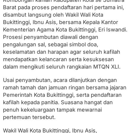
o
t
Barat pada proses pendaftaran hari pertama ini,
a
disambut langsung oleh Wakil Wali Kota
M
Bukittinggi, Ibnu Asis, bersama Kepala Kantor
u
l
Kementerian Agama Kota Bukittinggi, Eri Iswandi.
a
Prosesi penyambutan diawali dengan
i
B
pengalungan sal, sebagai simbol doa,
e
keselamatan dan harapan agar seluruh kafilah
r
mendapatkan kelancaran serta kesuksesan
d
a
dalam mengikuti seluruh rangkaian MTQN XLI.
t
a
Usai penyambutan, acara dilanjutkan dengan
n
g
ramah tamah dan jamuan ringan bersama jajaran
a
Pemerintah Kota Bukittinggi, serta pendaftaran
n
kafilah kepada panitia. Suasana hangat dan
d
i
penuh kekeluargaan tampak mewarnai
K
pertemuan tersebut.
o
t
a
Wakil Wali Kota Bukittinggi, Ibnu Asis,