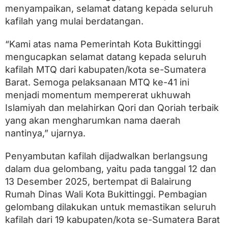
P
menyampaikan, selamat datang kepada seluruh
e
kafilah yang mulai berdatangan.
r
j
u
“Kami atas nama Pemerintah Kota Bukittinggi
a
mengucapkan selamat datang kepada seluruh
n
g
kafilah MTQ dari kabupaten/kota se-Sumatera
a
Barat. Semoga pelaksanaan MTQ ke-41 ini
n
B
menjadi momentum mempererat ukhuwah
u
Islamiyah dan melahirkan Qori dan Qoriah terbaik
k
yang akan mengharumkan nama daerah
i
t
nantinya,” ujarnya.
t
i
Penyambutan kafilah dijadwalkan berlangsung
n
g
dalam dua gelombang, yaitu pada tanggal 12 dan
g
13 Desember 2025, bertempat di Balairung
i
Rumah Dinas Wali Kota Bukittinggi. Pembagian
gelombang dilakukan untuk memastikan seluruh
kafilah dari 19 kabupaten/kota se-Sumatera Barat