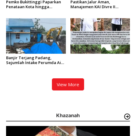
Pemko Bukittinggi Paparkan
Pastikan Jalur Aman,
Penataan Kota hingga
Manajemen KAI Divre II
Pengamanan Aset
Sumbar Inspeksi Langsung
Prasarana Kereta Api
Banjir Terjang Padang,
Sejumlah Intake Perumda Air
Minum Tertimbun Material
dan Distribusi Air Terganggu
View More
Khazanah