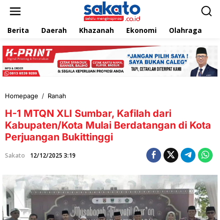
L
e
w
Berita
Daerah
Khazanah
Ekonomi
Olahraga
T
a
t
i
k
e
k
o
n
Homepage
/
Ranah
H
t
-
e
H-1 MTQN XLI Sumbar, Kafilah dari
1
n
M
Kabupaten/Kota Mulai Berdatangan di Kota
T
Perjuangan Bukittinggi
Q
N
Sakato
12/12/2025 3:19
X
L
I
S
u
m
b
a