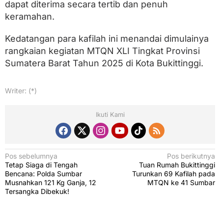
dapat diterima secara tertib dan penuh
keramahan.
Kedatangan para kafilah ini menandai dimulainya
rangkaian kegiatan MTQN XLI Tingkat Provinsi
Sumatera Barat Tahun 2025 di Kota Bukittinggi.
Writer: (*)
Ikuti Kami
N
Pos sebelumnya
Pos berikutnya
Tetap Siaga di Tengah
Tuan Rumah Bukittinggi
a
Bencana: Polda Sumbar
Turunkan 69 Kafilah pada
v
Musnahkan 121 Kg Ganja, 12
MTQN ke 41 Sumbar
Tersangka Dibekuk!
i
g