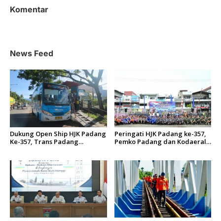
a
Komentar
s
i
p
News Feed
o
s
Dukung Open Ship HJK Padang
Peringati HJK Padang ke-357,
Ke-357, Trans Padang
Pemko Padang dan Kodaeral
Sesuaikan Rute Koridor 2 dan
II Gelar Baksos dan Aksi Bersih
4 Serta Berlakukan Tarif Rp1
Sungai Batang Arau