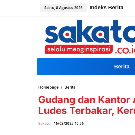
L
Indeks Berita
Sabtu, 8 Agustus 2026
e
w
a
t
i
k
e
k
o
n
t
Berita
e
n
Homepage
/
Berita
G
u
Gudang dan Kantor A
d
a
Ludes Terbakar, Ker
n
g
d
Sakato
16/03/2025 10:56
a
n