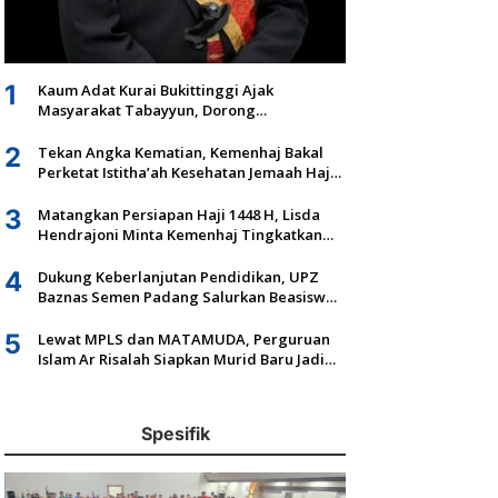
1
Kaum Adat Kurai Bukittinggi Ajak
Masyarakat Tabayyun, Dorong
Musyawarah dan Kepastian Hukum Tanah
Ulayat
2
Tekan Angka Kematian, Kemenhaj Bakal
Perketat Istitha’ah Kesehatan Jemaah Haji
2027
3
Matangkan Persiapan Haji 1448 H, Lisda
Hendrajoni Minta Kemenhaj Tingkatkan
Fasilitas dan Pengawasan
4
Dukung Keberlanjutan Pendidikan, UPZ
Baznas Semen Padang Salurkan Beasiswa
Senilai Rp305,5 Juta
5
Lewat MPLS dan MATAMUDA, Perguruan
Islam Ar Risalah Siapkan Murid Baru Jadi
Generasi Unggul dan Mandiri
Spesifik