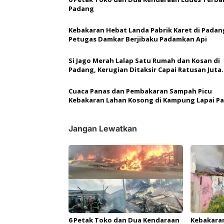
a
Padang
s
Kebakaran Hebat Landa Pabrik Karet di Padan
i
Petugas Damkar Berjibaku Padamkan Api
p
Si Jago Merah Lalap Satu Rumah dan Kosan di
o
Padang, Kerugian Ditaksir Capai Ratusan Juta
s
Rupiah
Cuaca Panas dan Pembakaran Sampah Picu
Kebakaran Lahan Kosong di Kampung Lapai P
Jangan Lewatkan
6 Petak Toko dan Dua Kendaraan
Kebakara