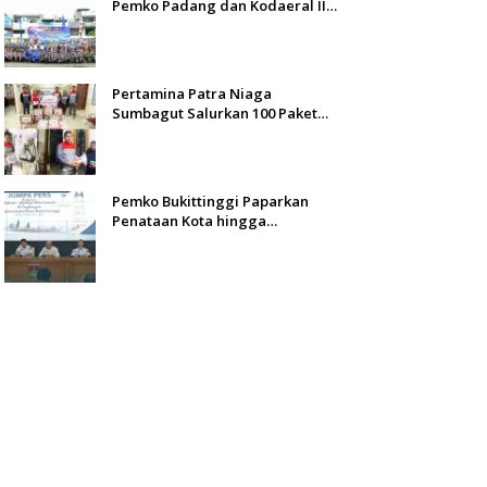
Pemko Padang dan Kodaeral II
Gelar Baksos dan Aksi Bersih
Sungai Batang Arau
Pertamina Patra Niaga
Sumbagut Salurkan 100 Paket
Bantuan untuk Warga
Terdampak Banjir di Padang
Pemko Bukittinggi Paparkan
Penataan Kota hingga
Pengamanan Aset