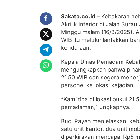
u
d
e
Sakato.co.id
– Kebakaran he
s
Akrilik Interior di Jalan Sur
T
e
Minggu malam (16/3/2025). Ap
r
WIB itu meluluhlantakkan b
b
a
kendaraan.
k
a
Kepala Dinas Pemadam Kebak
r
mengungkapkan bahwa pihakn
,
K
21.50 WIB dan segera menerj
e
personel ke lokasi kejadian.
r
u
g
“Kami tiba di lokasi pukul 2
i
pemadaman,” ungkapnya.
a
n
C
Budi Payan menjelaskan, keb
a
satu unit kantor, dua unit mobi
p
diperkirakan mencapai Rp5 mi
a