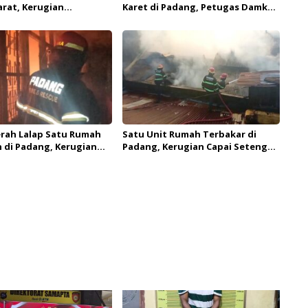
rat, Kerugian
Karet di Padang, Petugas Damkar
kan Capai Rp100 Juta
Berjibaku Padamkan Api
erah Lalap Satu Rumah
Satu Unit Rumah Terbakar di
 di Padang, Kerugian
Padang, Kerugian Capai Setengah
Capai Ratusan Juta
Miliar Rupiah