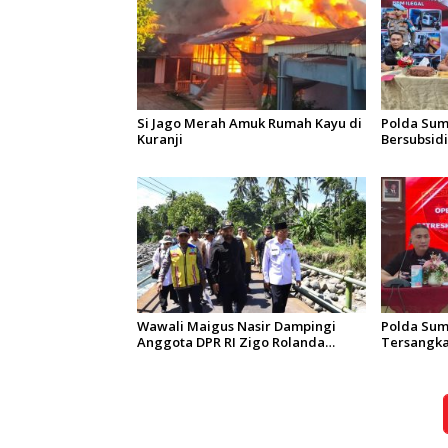
Si Jago Merah Amuk Rumah Kayu di
Polda Sum
Kuranji
Bersubsidi:
7 Orang J
Wawali Maigus Nasir Dampingi
Polda Sum
Anggota DPR RI Zigo Rolanda
Tersangka
Tinjau Rencana Pembangunan
Operasi Pe
Jembatan Kalawi dan Infrastruktur
Singgalan
Pascabanjir di Pauh