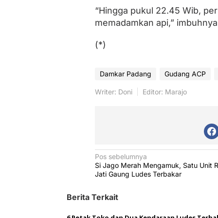
“Hingga pukul 22.45 Wib, pe
memadamkan api,” imbuhnya
(*)
Damkar Padang
Gudang ACP
Writer: Doni
Editor: Marajo
N
Pos sebelumnya
Si Jago Merah Mengamuk, Satu Unit 
a
Jati Gaung Ludes Terbakar
v
Berita Terkait
i
g
6 Petak Toko dan Dua Kendaraan Ludes Terbak