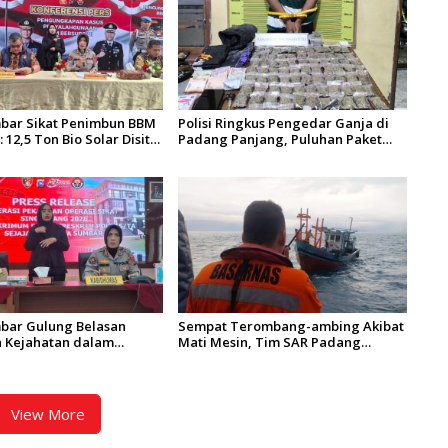
bar Sikat Penimbun BBM
Polisi Ringkus Pengedar Ganja di
 12,5 Ton Bio Solar Disita,
Padang Panjang, Puluhan Paket
adi Tersangka
Siap Edar Berhasil Diamankan
bar Gulung Belasan
Sempat Terombang-ambing Akibat
 Kejahatan dalam
Mati Mesin, Tim SAR Padang
kat dan Sikat
Evakuasi KM Halim Wijaya
g 2026
View More