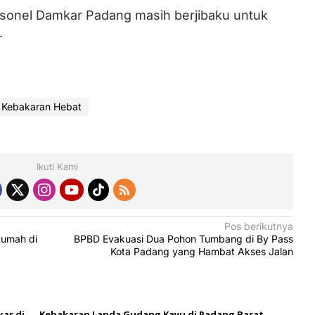
rsonel Damkar Padang masih berjibaku untuk
.
Kebakaran Hebat
Ikuti Kami
Pos berikutnya
Rumah di
BPBD Evakuasi Dua Pohon Tumbang di By Pass
Kota Padang yang Hambat Akses Jalan
ar di
Kebakaran Landa Gudang Kayu di Padang Barat,