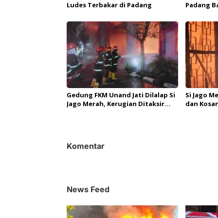
Ludes Terbakar di Padang
Padang Ba
Diperkira
Gedung FKM Unand Jati Dilalap Si
Si Jago M
Jago Merah, Kerugian Ditaksir
dan Kosan
Capai Rp4 Miliar
Ditaksir 
Rupiah
Komentar
News Feed