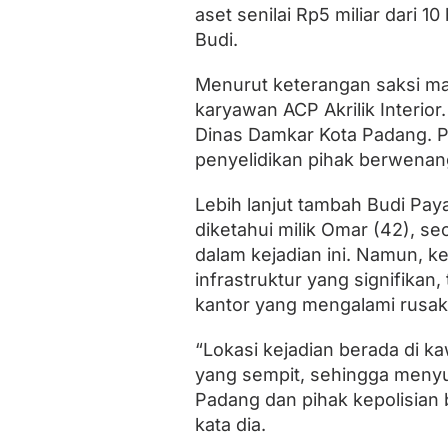
i
aset senilai Rp5 miliar dari
R
Budi.
p
5
M
Menurut keterangan saksi mata
i
karyawan ACP Akrilik Interior
l
Dinas Damkar Kota Padang. P
i
a
penyelidikan pihak berwenan
r
Lebih lanjut tambah Budi Pay
diketahui milik Omar (42), s
dalam kejadian ini. Namun, 
infrastruktur yang signifika
kantor yang mengalami rusak
“Lokasi kejadian berada di 
yang sempit, sehingga meny
Padang dan pihak kepolisian 
kata dia.