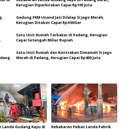
Kerugian Diperkirakan Capai Rp100 Juta
g,
Gedung FKM Unand Jati Dilalap Si Jago Merah,
Kerugian Ditaksir Capai Rp4 Miliar
Satu Unit Rumah Terbakar di Padang, Kerugian
Capai Setengah Miliar Rupiah
Satu Unit Rumah dan Kontrakan Dimamah Si Jago
adang
Merah di Padang, Kerugian Capai Rp400 Juta
n Landa Gudang Kayu di
Kebakaran Hebat Landa Pabrik