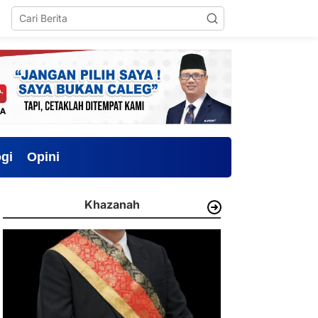
gi
Opini
Khazanah