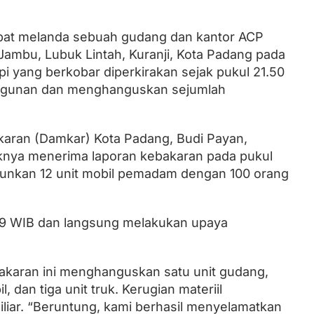
bat melanda sebuah gudang dan kantor ACP
Lantik Ketua DPW dan DPD, Zulhas
au Jambu, Lubuk Lintah, Kuranji, Kota Padang pada
Minta Kader PAN Sumbar Kompak
i yang berkobar diperkirakan sejak pukul 21.50
angunan dan menghanguskan sejumlah
aran (Damkar) Kota Padang, Budi Payan,
ya menerima laporan kebakaran pada pukul
unkan 12 unit mobil pemadam dengan 100 orang
1.59 WIB dan langsung melakukan upaya
akaran ini menghanguskan satu unit gudang,
l, dan tiga unit truk. Kerugian materiil
liar. “Beruntung, kami berhasil menyelamatkan