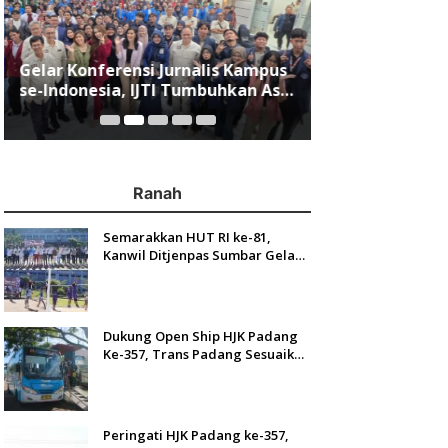
Gelar Konferensi Jurnalis Kampus
Menjawab Mobi
se-Indonesia, IJTI Tumbuhkan Asa
Minang, Indom
di Kalangan Jurnalis Muda di Era
Resmi Mengasp
Disruspi Digital
Ranah
Semarakkan HUT RI ke-81,
Kanwil Ditjenpas Sumbar Gelar
Kakanwil Cup di Rutan Padang
Dukung Open Ship HJK Padang
Ke-357, Trans Padang Sesuaikan
Rute Koridor 2 dan 4 Serta
Berlakukan Tarif Rp1
Peringati HJK Padang ke-357,