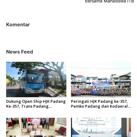
bersama Mahasiswa ITB
i
g
a
Komentar
s
i
p
News Feed
o
s
Dukung Open Ship HJK Padang
Peringati HJK Padang ke-357,
Ke-357, Trans Padang
Pemko Padang dan Kodaeral
Sesuaikan Rute Koridor 2 dan
II Gelar Baksos dan Aksi Bersih
4 Serta Berlakukan Tarif Rp1
Sungai Batang Arau