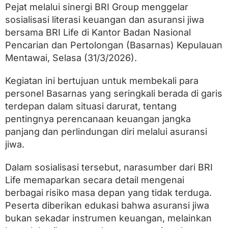
a
Pejat melalui sinergi BRI Group menggelar
s
sosialisasi literasi keuangan dan asuransi jiwa
i
P
bersama BRI Life di Kantor Badan Nasional
e
Pencarian dan Pertolongan (Basarnas) Kepulauan
n
t
Mentawai, Selasa (31/3/2026).
i
n
Kegiatan ini bertujuan untuk membekali para
g
personel Basarnas yang seringkali berada di garis
n
y
terdepan dalam situasi darurat, tentang
a
pentingnya perencanaan keuangan jangka
P
r
panjang dan perlindungan diri melalui asuransi
o
jiwa.
t
e
k
Dalam sosialisasi tersebut, narasumber dari BRI
s
Life memaparkan secara detail mengenai
i
berbagai risiko masa depan yang tidak terduga.
J
i
Peserta diberikan edukasi bahwa asuransi jiwa
w
bukan sekadar instrumen keuangan, melainkan
a