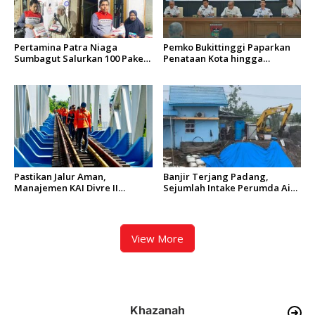
Pertamina Patra Niaga
Pemko Bukittinggi Paparkan
Sumbagut Salurkan 100 Paket
Penataan Kota hingga
Bantuan untuk Warga
Pengamanan Aset
Terdampak Banjir di Padang
Pastikan Jalur Aman,
Banjir Terjang Padang,
Manajemen KAI Divre II
Sejumlah Intake Perumda Air
Sumbar Inspeksi Langsung
Minum Tertimbun Material
Prasarana Kereta Api
dan Distribusi Air Terganggu
View More
Khazanah