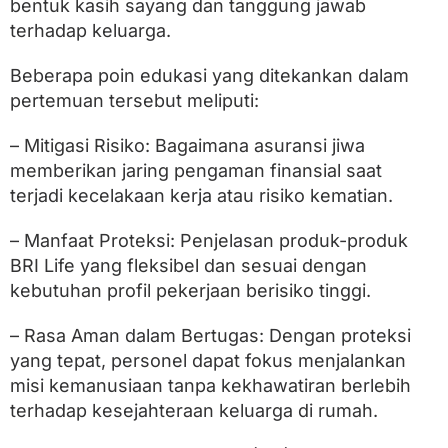
bentuk kasih sayang dan tanggung jawab
b
a
terhadap keluarga.
g
i
Beberapa poin edukasi yang ditekankan dalam
P
e
pertemuan tersebut meliputi:
r
s
– Mitigasi Risiko: Bagaimana asuransi jiwa
o
n
memberikan jaring pengaman finansial saat
e
terjadi kecelakaan kerja atau risiko kematian.
l
L
a
– Manfaat Proteksi: Penjelasan produk-produk
p
BRI Life yang fleksibel dan sesuai dengan
a
kebutuhan profil pekerjaan berisiko tinggi.
n
g
a
– Rasa Aman dalam Bertugas: Dengan proteksi
n
yang tepat, personel dapat fokus menjalankan
misi kemanusiaan tanpa kekhawatiran berlebih
terhadap kesejahteraan keluarga di rumah.