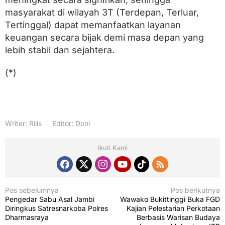
masyarakat di wilayah 3T (Terdepan, Terluar,
Tertinggal) dapat memanfaatkan layanan
keuangan secara bijak demi masa depan yang
lebih stabil dan sejahtera.
(*)
Writer: Rilis
Editor: Doni
Ikuti Kami
N
Pos sebelumnya
Pos berikutnya
Pengedar Sabu Asal Jambi
Wawako Bukittinggi Buka FGD
a
Diringkus Satresnarkoba Polres
Kajian Pelestarian Perkotaan
v
Dharmasraya
Berbasis Warisan Budaya