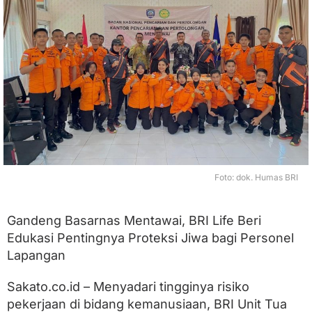
M
e
n
t
a
w
a
i
,
B
R
I
L
i
Foto: dok. Humas BRI
f
e
B
Gandeng Basarnas Mentawai, BRI Life Beri
e
Edukasi Pentingnya Proteksi Jiwa bagi Personel
r
i
Lapangan
E
d
Sakato.co.id – Menyadari tingginya risiko
u
k
pekerjaan di bidang kemanusiaan, BRI Unit Tua