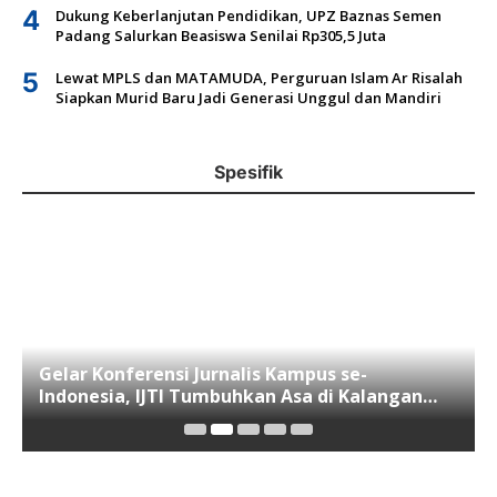
4
Dukung Keberlanjutan Pendidikan, UPZ Baznas Semen
Padang Salurkan Beasiswa Senilai Rp305,5 Juta
5
Lewat MPLS dan MATAMUDA, Perguruan Islam Ar Risalah
Siapkan Murid Baru Jadi Generasi Unggul dan Mandiri
Spesifik
Gelar Konferensi Jurnalis Kampus se-
Indonesia, IJTI Tumbuhkan Asa di Kalangan
Jurnalis Muda di Era Disruspi Digital