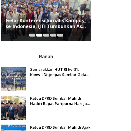
Gelar Konferensi Jurnalis Kampus
Menjawab Mobi
se-Indonesia, IJTI Tumbuhkan Asa
Minang, Indom
di Kalangan Jurnalis Muda di Era
Resmi Mengasp
Disruspi Digital
Ranah
Semarakkan HUT RI ke-81,
Kanwil Ditjenpas Sumbar Gelar
Kakanwil Cup di Rutan Padang
Ketua DPRD Sumbar Muhidi
Hadiri Rapat Paripurna Hari Jadi
Kota Padang Ke-357 Tahun
Ketua DPRD Sumbar Muhidi Ajak