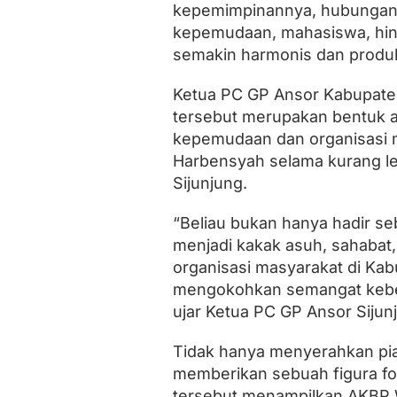
kepemimpinannya, hubungan 
kepemudaan, mahasiswa, hing
semakin harmonis dan produk
Ketua PC GP Ansor Kabupate
tersebut merupakan bentuk ap
kepemudaan dan organisasi m
Harbensyah selama kurang le
Sijunjung.
“Beliau bukan hanya hadir seb
menjadi kakak asuh, sahabat,
organisasi masyarakat di Ka
mengokohkan semangat keber
ujar Ketua PC GP Ansor Sijun
Tidak hanya menyerahkan pi
memberikan sebuah figura fo
tersebut menampilkan AKBP W