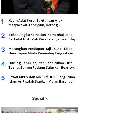
1
Kaum Adat Kurai Bukittinggi Ajak
Masyarakat Tabayyun, Dorong
Musyawarah dan Kepastian Hukum Tanah
Ulayat
2
Tekan Angka Kematian, Kemenhaj Bakal
Perketat Istitha’ah Kesehatan Jemaah Haji
2027
3
Matangkan Persiapan Haji 1448 H, Lisda
Hendrajoni Minta Kemenhaj Tingkatkan
Fasilitas dan Pengawasan
4
Dukung Keberlanjutan Pendidikan, UPZ
Baznas Semen Padang Salurkan Beasiswa
Senilai Rp305,5 Juta
5
Lewat MPLS dan MATAMUDA, Perguruan
Islam Ar Risalah Siapkan Murid Baru Jadi
Generasi Unggul dan Mandiri
Spesifik