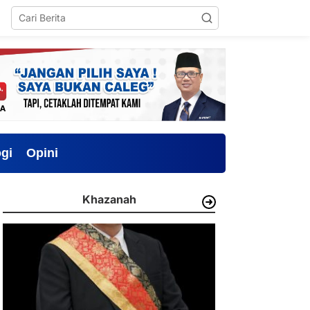
gi
Opini
Khazanah