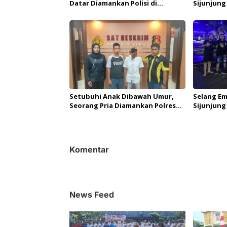
Datar Diamankan Polisi di
Sijunjung
Sijunjung
Dibawah 
Setubuhi Anak Dibawah Umur,
Selang Em
Seorang Pria Diamankan Polres
Sijunjung
Sijunjung
Curanmor
Komentar
News Feed