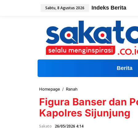
L
Indeks Berita
Sabtu, 8 Agustus 2026
e
w
a
t
i
k
e
k
o
n
t
Berita
e
n
Homepage
/
Ranah
F
i
Figura Banser dan Po
g
u
Kapolres Sijunjung
r
a
B
Sakato
26/05/2026 4:14
a
n