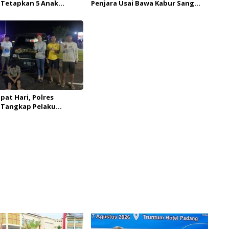
 Tetapkan 5 Anak
Penjara Usai Bawa Kabur Sang
Umur Jadi Tersangka
Pujaan Hati
pat Hari, Polres
 Tangkap Pelaku
 di Sumsel