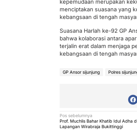
kepemudaan merupakan kekua
menciptakan suasana yang k
kebangsaan di tengah masyar
Suasana Harlah ke-92 GP Ans
bahwa kolaborasi antara apa
terjalin erat dalam menjaga 
kebangsaan di tengah masyar
GP Ansor sijunjung
Polres sijunju
N
Pos sebelumnya
Prof. Muchlis Bahar Khatib Idul Adha d
a
Lapangan Wirabraja Bukittinggi
v