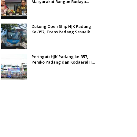
Masyarakat Bangun Budaya
Kewaspadaan Dini
Dukung Open Ship HJK Padang
Ke-357, Trans Padang Sesuaikan
Rute Koridor 2 dan 4 Serta
Berlakukan Tarif Rp1
Peringati HJK Padang ke-357,
Pemko Padang dan Kodaeral II
Gelar Baksos dan Aksi Bersih
Sungai Batang Arau