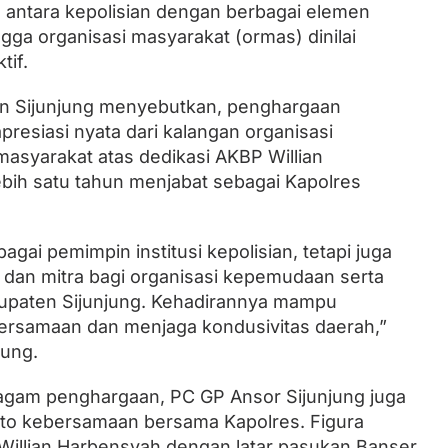
antara kepolisian dengan berbagai elemen
ga organisasi masyarakat (ormas) dinilai
tif.
n Sijunjung menyebutkan, penghargaan
resiasi nyata dari kalangan organisasi
asyarakat atas dedikasi AKBP Willian
bih satu tahun menjabat sebagai Kapolres
agai pemimpin institusi kepolisian, tetapi juga
 dan mitra bagi organisasi kepemudaan serta
bupaten Sijunjung. Kehadirannya mampu
samaan dan menjaga kondusivitas daerah,”
jung.
agam penghargaan, PC GP Ansor Sijunjung juga
to kebersamaan bersama Kapolres. Figura
illian Harbensyah dengan latar pasukan Banser