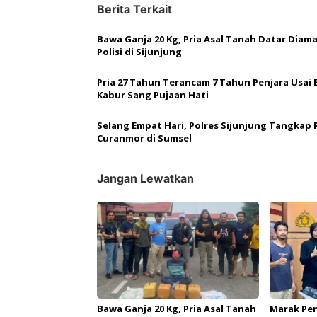
Berita Terkait
i
g
Bawa Ganja 20 Kg, Pria Asal Tanah Datar Diam
a
Polisi di Sijunjung
s
Pria 27 Tahun Terancam 7 Tahun Penjara Usai
i
Kabur Sang Pujaan Hati
p
Selang Empat Hari, Polres Sijunjung Tangkap 
o
Curanmor di Sumsel
s
Jangan Lewatkan
Bawa Ganja 20 Kg, Pria Asal Tanah
Marak Pen