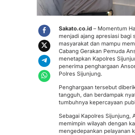
g
K
e
r
j
Sakato.co.id
– Momentum Hari
a
K
menjadi ajang apresiasi bagi
a
masyarakat dan mampu memban
p
o
Cabang Gerakan Pemuda Anso
l
menetapkan Kapolres Sijunjun
r
penerima penghargaan Ansor 
e
s
Polres Sijunjung.
S
i
Penghargaan tersebut diberik
j
u
tangguh, dan berdampak nyata
n
tumbuhnya kepercayaan publi
j
u
Sebagai Kapolres Sijunjung, 
n
g
memimpin wilayah dengan kar
mengedepankan pelayanan k