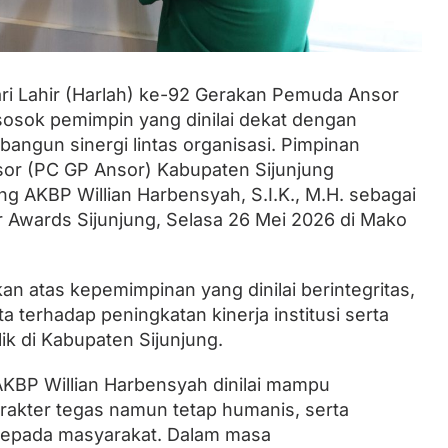
Lantik Ketua DPW dan DPD, Zulhas
Minta Kader PAN Sumbar Kompak
 Lahir (Harlah) ke-92 Gerakan Pemuda Ansor
 sosok pemimpin yang dinilai dekat dengan
gun sinergi lintas organisasi. Pimpinan
r (PC GP Ansor) Kabupaten Sijunjung
g AKBP Willian Harbensyah, S.I.K., M.H. sebagai
Awards Sijunjung, Selasa 26 Mei 2026 di Mako
an atas kepemimpinan yang dinilai berintegritas,
 terhadap peningkatan kinerja institusi serta
k di Kabupaten Sijunjung.
AKBP Willian Harbensyah dinilai mampu
akter tegas namun tetap humanis, serta
epada masyarakat. Dalam masa