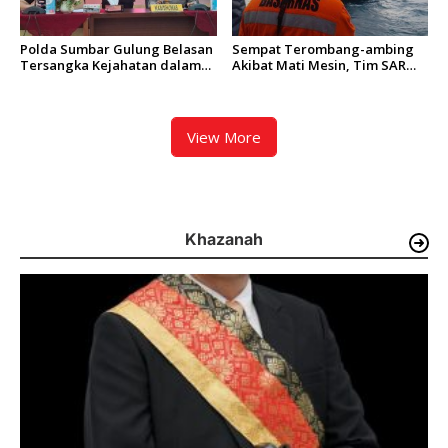
Polda Sumbar Gulung Belasan
Sempat Terombang-ambing
Tersangka Kejahatan dalam
Akibat Mati Mesin, Tim SAR
Operasi Pekat dan Sikat
Padang Evakuasi KM Halim
Singgalang 2026
Wijaya
View More
Khazanah