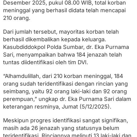
n
Desember 2025, pukul 08.00 WIB, total korban
c
meninggal yang berhasil didata telah mencapai
a
n
210 orang.
a
S
Dari jumlah tersebut, mayoritas korban telah
u
berhasil dikembalikan kepada keluarga.
m
b
Kasubdiddokpol Polda Sumbar, dr. Eka Purnama
a
Sari, menyampaikan bahwa 184 jenazah telah
r
,
tuntas diidentifikasi oleh tim DVI.
1
8
“Alhamdulillah, dari 210 korban meninggal, 184
4
orang sudah teridentifikasi dengan rincian yang
J
e
seimbang, yaitu 92 orang laki-laki dan 92 orang
n
perempuan,” ungkap dr. Eka Purnama Sari dalam
a
z
keterangan resminya, Jumat (5/12/2025).
a
h
Meskipun progres identifikasi sangat signifikan,
S
u
masih ada 26 jenazah yang statusnya belum
d
teridentifikasi. Rinciannya meliputi 13 laki-laki dan