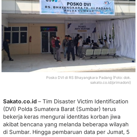
2
1
0
K
o
r
b
a
n
J
i
w
a
T
Posko DVI di RS Bhayangkara Padang (Foto: dok.
e
sakato.co.id/primadoni)
r
d
a
Sakato.co.id
– Tim Disaster Victim Identification
m
(DVI) Polda Sumatera Barat (Sumbar) terus
p
a
bekerja keras mengurai identitas korban jiwa
k
akibat bencana yang melanda beberapa wilayah
B
di Sumbar. Hingga pembaruan data per Jumat, 5
e