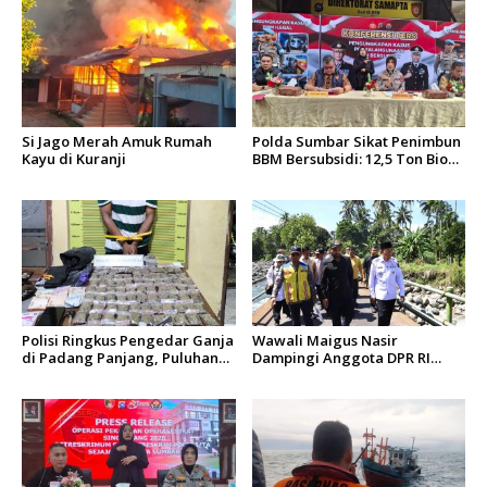
Si Jago Merah Amuk Rumah
Polda Sumbar Sikat Penimbun
Kayu di Kuranji
BBM Bersubsidi: 12,5 Ton Bio
Solar Disita, 7 Orang Jadi
Tersangka
Polisi Ringkus Pengedar Ganja
Wawali Maigus Nasir
di Padang Panjang, Puluhan
Dampingi Anggota DPR RI
Paket Siap Edar Berhasil
Zigo Rolanda Tinjau Rencana
Diamankan
Pembangunan Jembatan
Kalawi dan Infrastruktur
Pascabanjir di Pauh