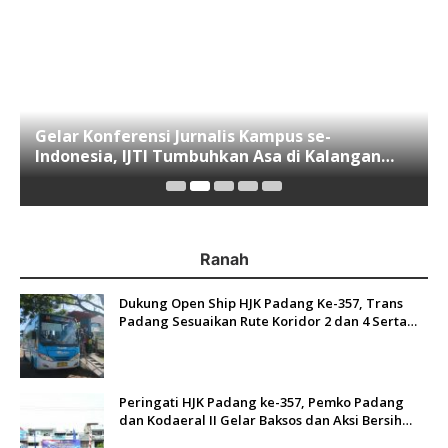
Gelar Konferensi Jurnalis Kampus se-
Indonesia, IJTI Tumbuhkan Asa di Kalangan
Jurnalis Muda di Era Disruspi Digital
Ranah
Dukung Open Ship HJK Padang Ke-357, Trans
Padang Sesuaikan Rute Koridor 2 dan 4 Serta
Berlakukan Tarif Rp1
Peringati HJK Padang ke-357, Pemko Padang
dan Kodaeral II Gelar Baksos dan Aksi Bersih
Sungai Batang Arau