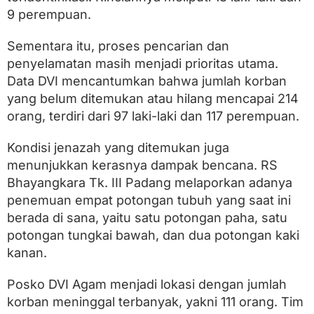
a
9 perempuan.
h
T
e
Sementara itu, proses pencarian dan
r
penyelamatan masih menjadi prioritas utama.
i
d
Data DVI mencantumkan bahwa jumlah korban
e
yang belum ditemukan atau hilang mencapai 214
n
orang, terdiri dari 97 laki-laki dan 117 perempuan.
t
i
f
Kondisi jenazah yang ditemukan juga
i
menunjukkan kerasnya dampak bencana. RS
k
a
Bhayangkara Tk. III Padang melaporkan adanya
s
penemuan empat potongan tubuh yang saat ini
i
berada di sana, yaitu satu potongan paha, satu
potongan tungkai bawah, dan dua potongan kaki
kanan.
Posko DVI Agam menjadi lokasi dengan jumlah
korban meninggal terbanyak, yakni 111 orang. Tim