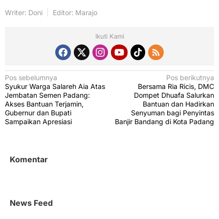
Writer: Doni
Editor: Marajo
Ikuti Kami
N
Pos sebelumnya
Pos berikutnya
Syukur Warga Salareh Aia Atas
Bersama Ria Ricis, DMC
a
Jembatan Semen Padang:
Dompet Dhuafa Salurkan
v
Akses Bantuan Terjamin,
Bantuan dan Hadirkan
Gubernur dan Bupati
Senyuman bagi Penyintas
i
Sampaikan Apresiasi
Banjir Bandang di Kota Padang
g
a
s
Komentar
i
p
o
News Feed
s