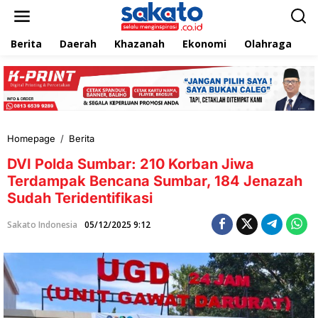
L
e
w
Berita
Daerah
Khazanah
Ekonomi
Olahraga
T
a
t
i
k
e
k
o
n
Homepage
/
Berita
D
t
V
e
DVI Polda Sumbar: 210 Korban Jiwa
I
n
P
Terdampak Bencana Sumbar, 184 Jenazah
o
Sudah Teridentifikasi
l
d
Sakato Indonesia
05/12/2025 9:12
a
S
u
m
b
a
r
: