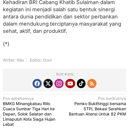
Kehadiran BRI Cabang Khatib Sulaiman dalam
kegiatan ini menjadi salah satu bentuk sinergi
antara dunia pendidikan dan sektor perbankan
dalam mendukung terciptanya masyarakat yang
sehat, aktif, dan produktif.
(*)
Writer: Rilis
Editor: Doni
Ikuti Kami
N
Pos sebelumnya
Pos berikutnya
BMKG Minangkabau Rilis
Pemko Bukittinggi bersama
a
Cuaca Sumbar Tiga Hari ke
STPL Bekasi Serahkan
v
Depan, Solok Selatan dan
Bantuan Atensi Untuk 82 PKM
Limapuluh Kota Siaga Hujan
i
Lebat