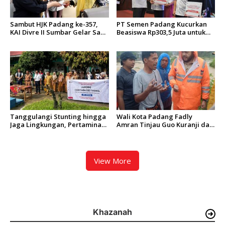
Sambut HJK Padang ke-357,
PT Semen Padang Kucurkan
KAI Divre II Sumbar Gelar Sapa
Beasiswa Rp303,5 Juta untuk
Pelanggan dan Bagi-Bagi
198 Anak Karyawan
Cokelat di Stasiun.
Berprestasi
Tanggulangi Stunting hingga
Wali Kota Padang Fadly
Jaga Lingkungan, Pertamina
Amran Tinjau Guo Kuranji dan
Luncurkan CADIAK PANDAI
Instruksikan Jajaran Siaga
Goes to School di Padang
Satu
Pariaman
View More
Khazanah