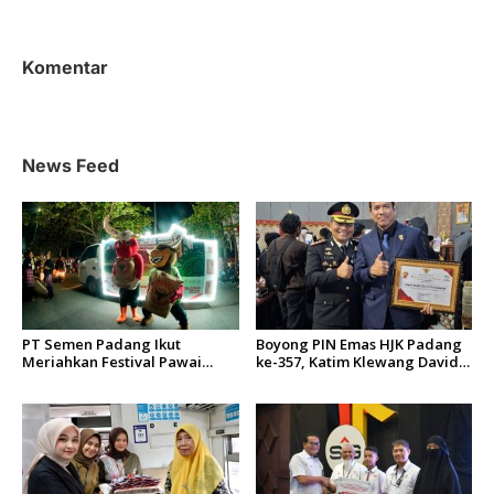
g
a
s
Komentar
i
p
o
News Feed
s
PT Semen Padang Ikut
Boyong PIN Emas HJK Padang
Meriahkan Festival Pawai
ke-357, Katim Klewang David
Telong-Telong HJK Padang
WW Bikin Bangga Polresta
ke-357
Padang