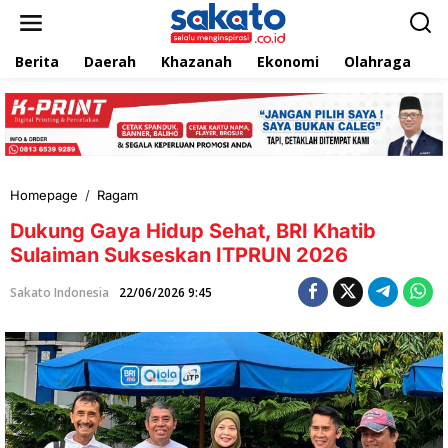
L
e
w
Berita
Daerah
Khazanah
Ekonomi
Olahraga
T
a
t
i
k
e
k
o
n
Homepage
/
Ragam
D
t
u
e
Dukung Gaya Hidup Sehat, BRI Khatib
k
n
u
Sulaiman Sukseskan ITPRUN 2026
n
g
Sakato Indonesia
22/06/2026 9:45
G
a
y
a
H
i
d
u
p