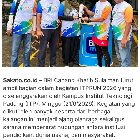
S
e
h
a
t
,
B
R
I
K
h
a
t
i
Sakato.co.id
– BRI Cabang Khatib Sulaiman turut
b
ambil bagian dalam kegiatan ITPRUN 2026 yang
S
diselenggarakan oleh Kampus Institut Teknologi
u
l
Padang (ITP), Minggu (21/6/2026). Kegiatan yang
a
diikuti oleh banyak peserta dari berbagai
i
m
kalangan ini menjadi ajang olahraga sekaligus
a
sarana mempererat hubungan antara institusi
n
pendidikan, dunia usaha, dan masyarakat.
S