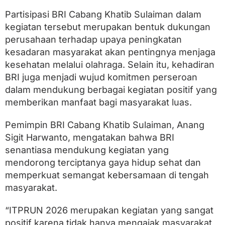
u
k
Partisipasi BRI Cabang Khatib Sulaiman dalam
s
kegiatan tersebut merupakan bentuk dukungan
e
s
perusahaan terhadap upaya peningkatan
k
kesadaran masyarakat akan pentingnya menjaga
a
kesehatan melalui olahraga. Selain itu, kehadiran
n
I
BRI juga menjadi wujud komitmen perseroan
T
dalam mendukung berbagai kegiatan positif yang
P
R
memberikan manfaat bagi masyarakat luas.
U
N
Pemimpin BRI Cabang Khatib Sulaiman, Anang
2
Sigit Harwanto, mengatakan bahwa BRI
0
2
senantiasa mendukung kegiatan yang
6
mendorong terciptanya gaya hidup sehat dan
memperkuat semangat kebersamaan di tengah
masyarakat.
“ITPRUN 2026 merupakan kegiatan yang sangat
positif karena tidak hanya mengajak masyarakat