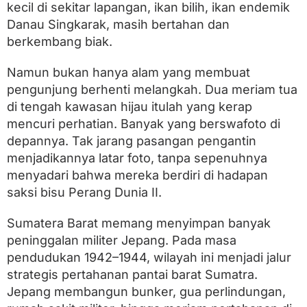
n
kecil di sekitar lapangan, ikan bilih, ikan endemik
G
Danau Singkarak, masih bertahan dan
o
l
berkembang biak.
f
S
Namun bukan hanya alam yang membuat
e
pengunjung berhenti melangkah. Dua meriam tua
m
e
di tengah kawasan hijau itulah yang kerap
n
mencuri perhatian. Banyak yang berswafoto di
P
a
depannya. Tak jarang pasangan pengantin
d
menjadikannya latar foto, tanpa sepenuhnya
a
menyadari bahwa mereka berdiri di hadapan
n
g
saksi bisu Perang Dunia II.
Sumatera Barat memang menyimpan banyak
peninggalan militer Jepang. Pada masa
pendudukan 1942–1944, wilayah ini menjadi jalur
strategis pertahanan pantai barat Sumatra.
Jepang membangun bunker, gua perlindungan,