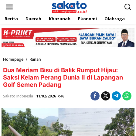
L
e
w
Berita
Daerah
Khazanah
Ekonomi
Olahraga
T
a
t
i
k
e
k
o
n
Homepage
/
Ranah
D
t
u
e
Dua Meriam Bisu di Balik Rumput Hijau:
a
n
M
Saksi Kelam Perang Dunia II di Lapangan
e
Golf Semen Padang
r
i
Sakato Indonesia
11/02/2026 7:46
a
m
B
i
s
u
d
i