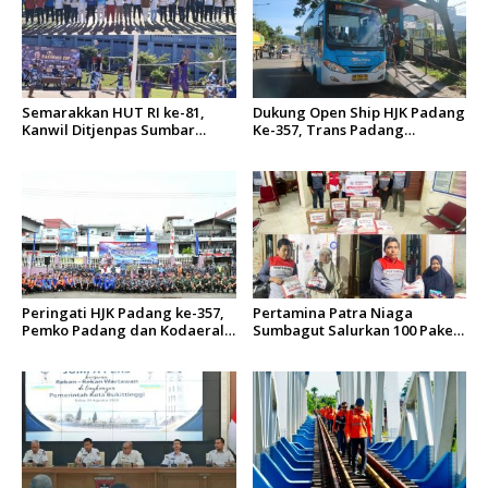
Semarakkan HUT RI ke-81,
Dukung Open Ship HJK Padang
Kanwil Ditjenpas Sumbar
Ke-357, Trans Padang
Gelar Kakanwil Cup di Rutan
Sesuaikan Rute Koridor 2 dan
Padang
4 Serta Berlakukan Tarif Rp1
Peringati HJK Padang ke-357,
Pertamina Patra Niaga
Pemko Padang dan Kodaeral
Sumbagut Salurkan 100 Paket
II Gelar Baksos dan Aksi Bersih
Bantuan untuk Warga
Sungai Batang Arau
Terdampak Banjir di Padang