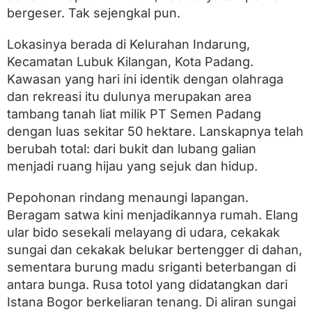
l
bergeser. Tak sejengkal pun.
a
m
P
Lokasinya berada di Kelurahan Indarung,
e
Kecamatan Lubuk Kilangan, Kota Padang.
r
a
Kawasan yang hari ini identik dengan olahraga
n
dan rekreasi itu dulunya merupakan area
g
tambang tanah liat milik PT Semen Padang
D
u
dengan luas sekitar 50 hektare. Lanskapnya telah
n
berubah total: dari bukit dan lubang galian
i
a
menjadi ruang hijau yang sejuk dan hidup.
I
I
Pepohonan rindang menaungi lapangan.
d
Beragam satwa kini menjadikannya rumah. Elang
i
L
ular bido sesekali melayang di udara, cekakak
a
sungai dan cekakak belukar bertengger di dahan,
p
a
sementara burung madu sriganti beterbangan di
n
antara bunga. Rusa totol yang didatangkan dari
g
Istana Bogor berkeliaran tenang. Di aliran sungai
a