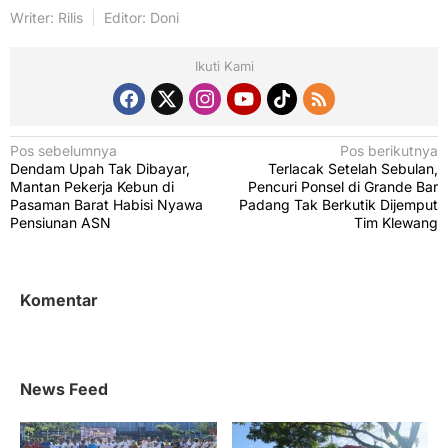
Writer: Rilis
Editor: Doni
Ikuti Kami
N
Pos sebelumnya
Pos berikutnya
Dendam Upah Tak Dibayar,
Terlacak Setelah Sebulan,
a
Mantan Pekerja Kebun di
Pencuri Ponsel di Grande Bar
v
Pasaman Barat Habisi Nyawa
Padang Tak Berkutik Dijemput
Pensiunan ASN
Tim Klewang
i
g
a
Komentar
s
i
p
News Feed
o
s