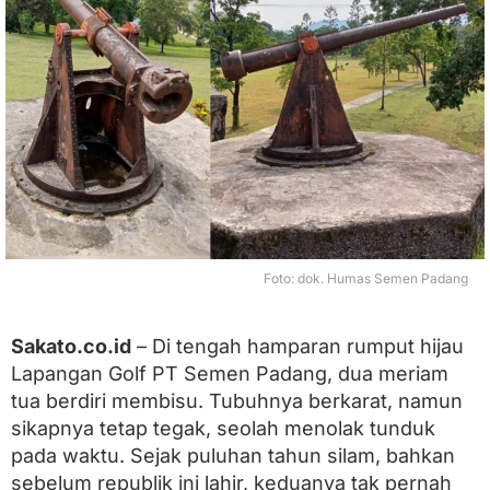
B
a
l
i
k
R
u
m
p
u
t
H
i
j
Foto: dok. Humas Semen Padang
a
u
:
Sakato.co.id
– Di tengah hamparan rumput hijau
S
Lapangan Golf PT Semen Padang, dua meriam
a
k
tua berdiri membisu. Tubuhnya berkarat, namun
s
sikapnya tetap tegak, seolah menolak tunduk
i
K
pada waktu. Sejak puluhan tahun silam, bahkan
e
sebelum republik ini lahir, keduanya tak pernah