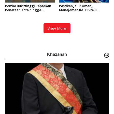
Pemko Bukittinggi Paparkan
Pastikan Jalur Aman,
Penataan Kota hingga
Manajemen KAI Divre II
Pengamanan Aset
Sumbar Inspeksi Langsung
Prasarana Kereta Api
View More
Khazanah