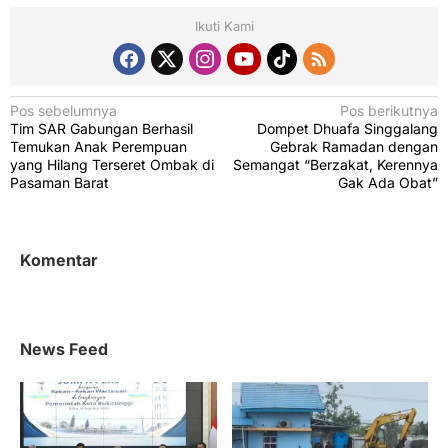
Ikuti Kami
N
Pos sebelumnya
Pos berikutnya
Tim SAR Gabungan Berhasil
Dompet Dhuafa Singgalang
a
Temukan Anak Perempuan
Gebrak Ramadan dengan
v
yang Hilang Terseret Ombak di
Semangat “Berzakat, Kerennya
Pasaman Barat
Gak Ada Obat”
i
g
a
Komentar
s
i
p
News Feed
o
s