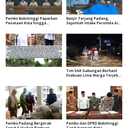
Pemko Bukittinggi Paparkan
Banjir Terjang Padang,
Penataan Kota hingga
Sejumlah Intake Perumda Air
Pengamanan Aset
Minum Tertimbun Material
dan Distribusi Air Terganggu
Tim SAR Gabungan Berhasil
Evakuasi Lima Warga Terjebak
Banjir di Aie Pacah Padang
Pemko Padang Bergerak
Pemko dan DPRD Bukittinggi
Cepat Salurkan Bantuan
Tandatangani Nota