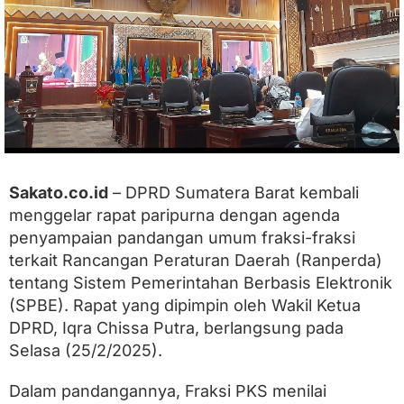
P
a
r
i
p
u
r
n
a
B
a
Sakato.co.id
– DPRD Sumatera Barat kembali
h
a
menggelar rapat paripurna dengan agenda
s
penyampaian pandangan umum fraksi-fraksi
P
terkait Rancangan Peraturan Daerah (Ranperda)
a
n
tentang Sistem Pemerintahan Berbasis Elektronik
d
(SPBE). Rapat yang dipimpin oleh Wakil Ketua
a
n
DPRD, Iqra Chissa Putra, berlangsung pada
g
Selasa (25/2/2025).
a
n
Dalam pandangannya, Fraksi PKS menilai
U