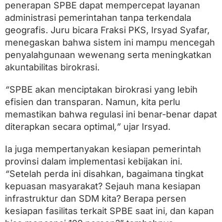
m
penerapan SPBE dapat mempercepat layanan
u
administrasi pemerintahan tanpa terkendala
m
F
geografis. Juru bicara Fraksi PKS, Irsyad Syafar,
r
menegaskan bahwa sistem ini mampu mencegah
a
penyalahgunaan wewenang serta meningkatkan
k
s
akuntabilitas birokrasi.
i
t
“
SPBE akan menciptakan birokrasi yang lebih
e
r
efisien dan transparan. Namun, kita perlu
h
memastikan bahwa regulasi ini benar-benar dapat
a
diterapkan secara optimal
,”
ujar Irsyad.
d
a
p
Ia juga mempertanyakan kesiapan pemerintah
R
provinsi dalam implementasi kebijakan ini.
a
n
“
Setelah perda ini disahkan, bagaimana tingkat
p
kepuasan masyarakat? Sejauh mana kesiapan
e
r
infrastruktur dan SDM kita? Berapa persen
d
kesiapan fasilitas terkait SPBE saat ini, dan kapan
a