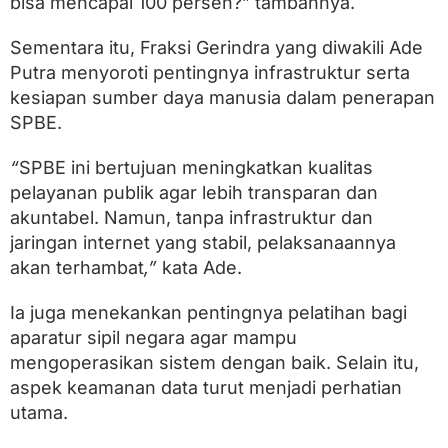
bisa mencapai 100 persen?” tambahnya.
S
P
B
Sementara itu, Fraksi Gerindra yang diwakili Ade
E
Putra menyoroti pentingnya infrastruktur serta
kesiapan sumber daya manusia dalam penerapan
SPBE.
“
SPBE ini bertujuan meningkatkan kualitas
pelayanan publik agar lebih transparan dan
akuntabel. Namun, tanpa infrastruktur dan
jaringan internet yang stabil, pelaksanaannya
akan terhambat
,”
kata Ade.
Ia juga menekankan pentingnya pelatihan bagi
aparatur sipil negara agar mampu
mengoperasikan sistem dengan baik. Selain itu,
aspek keamanan data turut menjadi perhatian
utama.