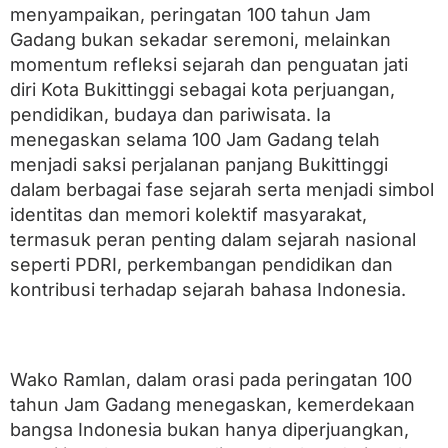
0
menyampaikan, peringatan 100 tahun Jam
0
Gadang bukan sekadar seremoni, melainkan
T
a
momentum refleksi sejarah dan penguatan jati
h
diri Kota Bukittinggi sebagai kota perjuangan,
u
n
pendidikan, budaya dan pariwisata. Ia
J
menegaskan selama 100 Jam Gadang telah
a
menjadi saksi perjalanan panjang Bukittinggi
m
G
dalam berbagai fase sejarah serta menjadi simbol
a
identitas dan memori kolektif masyarakat,
d
a
termasuk peran penting dalam sejarah nasional
n
seperti PDRI, perkembangan pendidikan dan
g
kontribusi terhadap sejarah bahasa Indonesia.
d
i
B
u
k
Wako Ramlan, dalam orasi pada peringatan 100
i
t
tahun Jam Gadang menegaskan, kemerdekaan
t
bangsa Indonesia bukan hanya diperjuangkan,
i