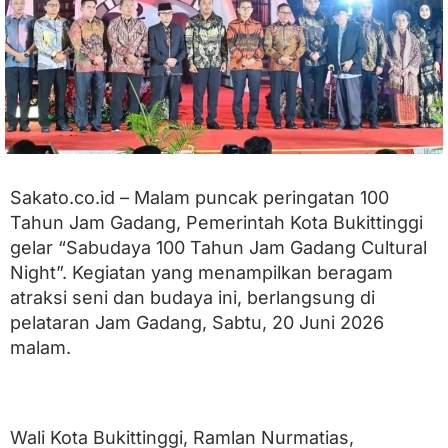
r
i
a
h
k
a
n
P
u
n
Sakato.co.id – Malam puncak peringatan 100
c
a
Tahun Jam Gadang, Pemerintah Kota Bukittinggi
k
gelar “Sabudaya 100 Tahun Jam Gadang Cultural
P
e
Night”. Kegiatan yang menampilkan beragam
r
atraksi seni dan budaya ini, berlangsung di
i
pelataran Jam Gadang, Sabtu, 20 Juni 2026
n
g
malam.
a
t
a
n
1
Wali Kota Bukittinggi, Ramlan Nurmatias,