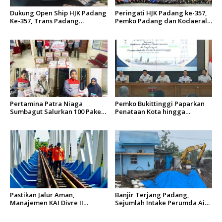
Dukung Open Ship HJK Padang
Peringati HJK Padang ke-357,
Ke-357, Trans Padang
Pemko Padang dan Kodaeral
Sesuaikan Rute Koridor 2 dan
II Gelar Baksos dan Aksi Bersih
4 Serta Berlakukan Tarif Rp1
Sungai Batang Arau
Pertamina Patra Niaga
Pemko Bukittinggi Paparkan
Sumbagut Salurkan 100 Paket
Penataan Kota hingga
Bantuan untuk Warga
Pengamanan Aset
Terdampak Banjir di Padang
Pastikan Jalur Aman,
Banjir Terjang Padang,
Manajemen KAI Divre II
Sejumlah Intake Perumda Air
Sumbar Inspeksi Langsung
Minum Tertimbun Material
Prasarana Kereta Api
dan Distribusi Air Terganggu