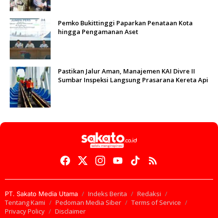
Pemko Bukittinggi Paparkan Penataan Kota
hingga Pengamanan Aset
Pastikan Jalur Aman, Manajemen KAI Divre II
Sumbar Inspeksi Langsung Prasarana Kereta Api
Indeks Berita
Redaksi
PT. Sakato Media Utama
Tentang Kami
Pedoman Media Siber
Terms of Service
Privacy Policy
Disclaimer