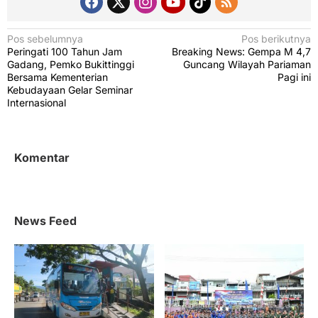
N
Pos sebelumnya
Pos berikutnya
Peringati 100 Tahun Jam
Breaking News: Gempa M 4,7
a
Gadang, Pemko Bukittinggi
Guncang Wilayah Pariaman
v
Bersama Kementerian
Pagi ini
Kebudayaan Gelar Seminar
i
Internasional
g
a
s
Komentar
i
p
o
News Feed
s