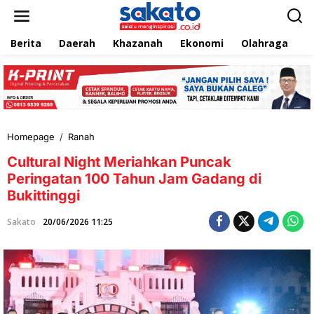
L
e
w
Berita
Daerah
Khazanah
Ekonomi
Olahraga
T
a
t
i
k
e
k
o
n
Homepage
/
Ranah
C
t
u
e
Cultural Night Meriahkan Puncak
l
n
t
Peringatan 100 Tahun Jam Gadang di
u
Bukittinggi
r
a
Sakato
20/06/2026 11:25
l
N
i
g
h
t
M
e