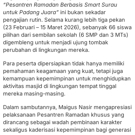
n
“Pesantren Ramadan Berbasis Smart Surau
t
r
untuk Padang Juara”
ini bukan sekadar
e
pengajian rutin. Selama kurang lebih tiga pekan
n
(23 Februari – 15 Maret 2026), sebanyak 66 siswa
R
a
pilihan dari sembilan sekolah (6 SMP dan 3 MTs)
m
digembleng untuk menjadi ujung tombak
a
perubahan di lingkungan mereka.
d
a
n
Para peserta dipersiapkan tidak hanya memiliki
K
pemahaman keagamaan yang kuat, tetapi juga
h
u
kemampuan kepemimpinan untuk menghidupkan
s
aktivitas masjid di lingkungan tempat tinggal
u
s
mereka masing-masing.
S
M
Dalam sambutannya, Maigus Nasir mengapresiasi
P
pelaksanaan Pesantren Ramadan khusus yang
/
M
dirancang sebagai wadah pembinaan karakter
T
sekaligus kaderisasi kepemimpinan bagi generasi
s