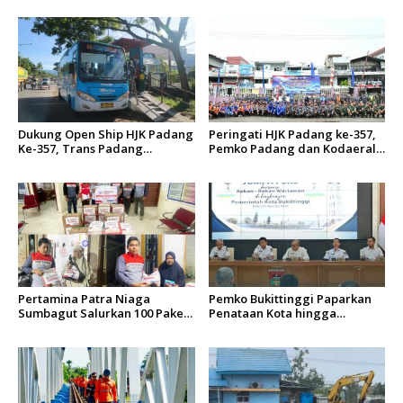
o
s
Dukung Open Ship HJK Padang
Peringati HJK Padang ke-357,
Ke-357, Trans Padang
Pemko Padang dan Kodaeral
Sesuaikan Rute Koridor 2 dan
II Gelar Baksos dan Aksi Bersih
4 Serta Berlakukan Tarif Rp1
Sungai Batang Arau
Pertamina Patra Niaga
Pemko Bukittinggi Paparkan
Sumbagut Salurkan 100 Paket
Penataan Kota hingga
Bantuan untuk Warga
Pengamanan Aset
Terdampak Banjir di Padang