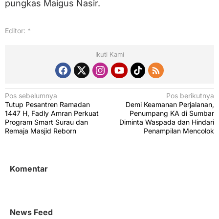
pungkas Maigus Nasir.
Editor: *
Ikuti Kami
N
Pos sebelumnya
Pos berikutnya
Tutup Pesantren Ramadan
Demi Keamanan Perjalanan,
a
1447 H, Fadly Amran Perkuat
Penumpang KA di Sumbar
v
Program Smart Surau dan
Diminta Waspada dan Hindari
Remaja Masjid Reborn
Penampilan Mencolok
i
g
a
Komentar
s
i
p
News Feed