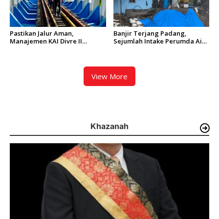
Pastikan Jalur Aman,
Banjir Terjang Padang,
Manajemen KAI Divre II
Sejumlah Intake Perumda Air
Sumbar Inspeksi Langsung
Minum Tertimbun Material
Prasarana Kereta Api
dan Distribusi Air Terganggu
View More
Khazanah