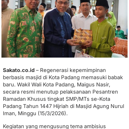
p
i
n
:
M
a
i
g
u
s
N
a
s
Sakato.co.id
– Regenerasi kepemimpinan
i
berbasis masjid di Kota Padang memasuki babak
r
T
baru. Wakil Wali Kota Padang, Maigus Nasir,
u
secara resmi menutup pelaksanaan Pesantren
t
Ramadan Khusus tingkat SMP/MTs se-Kota
u
p
Padang Tahun 1447 Hijriah di Masjid Agung Nurul
P
Iman, Minggu (15/3/2026).
e
s
a
Kegiatan yang mengusung tema ambisius