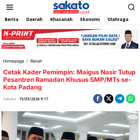
L
e
w
Berita
Daerah
Khazanah
Ekonomi
Olahraga
T
a
t
i
k
e
k
o
n
Homepage
/
Ranah
C
t
e
e
Cetak Kader Pemimpin: Maigus Nasir Tutup
t
n
a
Pesantren Ramadan Khusus SMP/MTs se-
k
Kota Padang
K
a
Sakato
15/03/2026 9:17
d
e
r
P
e
m
i
m