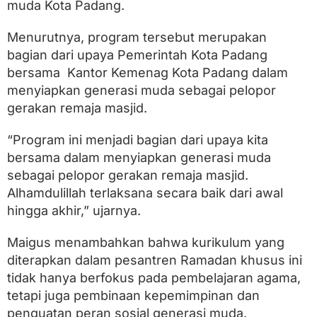
s
muda Kota Padang.
e
-
Menurutnya, program tersebut merupakan
K
bagian dari upaya Pemerintah Kota Padang
o
t
bersama Kantor Kemenag Kota Padang dalam
a
menyiapkan generasi muda sebagai pelopor
P
a
gerakan remaja masjid.
d
a
“Program ini menjadi bagian dari upaya kita
n
g
bersama dalam menyiapkan generasi muda
sebagai pelopor gerakan remaja masjid.
Alhamdulillah terlaksana secara baik dari awal
hingga akhir,” ujarnya.
Maigus menambahkan bahwa kurikulum yang
diterapkan dalam pesantren Ramadan khusus ini
tidak hanya berfokus pada pembelajaran agama,
tetapi juga pembinaan kepemimpinan dan
penguatan peran sosial generasi muda.