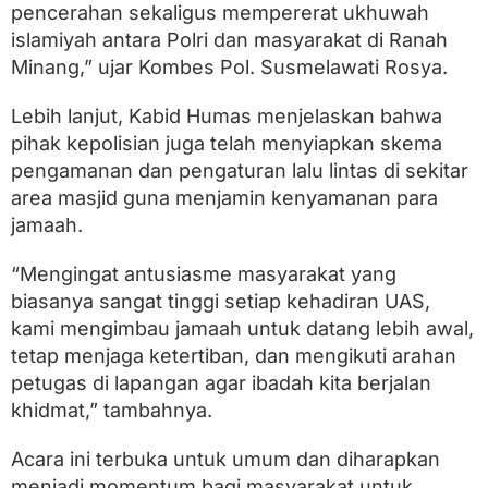
n
pencerahan sekaligus mempererat ukhuwah
i
islamiyah antara Polri dan masyarakat di Ranah
n
M
Minang,” ujar Kombes Pol. Susmelawati Rosya.
e
n
Lebih lanjut, Kabid Humas menjelaskan bahwa
d
a
pihak kepolisian juga telah menyiapkan skema
t
pengamanan dan pengaturan lalu lintas di sekitar
a
area masjid guna menjamin kenyamanan para
n
g
jamaah.
“Mengingat antusiasme masyarakat yang
biasanya sangat tinggi setiap kehadiran UAS,
kami mengimbau jamaah untuk datang lebih awal,
tetap menjaga ketertiban, dan mengikuti arahan
petugas di lapangan agar ibadah kita berjalan
khidmat,” tambahnya.
Acara ini terbuka untuk umum dan diharapkan
menjadi momentum bagi masyarakat untuk