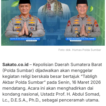
!
U
s
t
a
d
z
A
b
d
u
Foto: dok. Humas Polda Sumbar
l
S
o
m
Sakato.co.id
– Kepolisian Daerah Sumatera Barat
a
(Polda Sumbar) dijadwalkan akan menggelar
d
kegiatan religi berskala besar bertajuk “Tabligh
A
k
Akbar Polda Sumbar” pada Senin, 16 Maret 2026
a
mendatang. Acara ini akan menghadirkan dai
n
I
kondang nasional, Ustadz Prof. H. Abdul Somad,
s
Lc., D.E.S.A., Ph.D., sebagai penceramah utama.
i