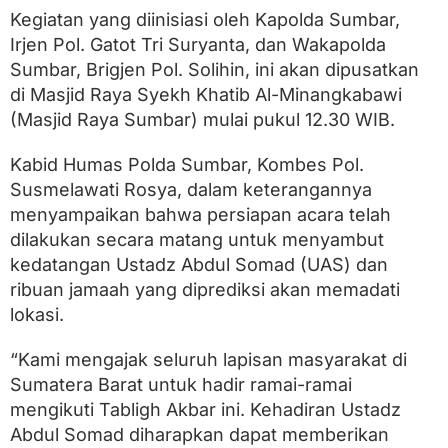
T
Kegiatan yang diinisiasi oleh Kapolda Sumbar,
a
b
Irjen Pol. Gatot Tri Suryanta, dan Wakapolda
l
Sumbar, Brigjen Pol. Solihin, ini akan dipusatkan
i
g
di Masjid Raya Syekh Khatib Al-Minangkabawi
h
(Masjid Raya Sumbar) mulai pukul 12.30 WIB.
A
k
Kabid Humas Polda Sumbar, Kombes Pol.
b
a
Susmelawati Rosya, dalam keterangannya
r
menyampaikan bahwa persiapan acara telah
P
o
dilakukan secara matang untuk menyambut
l
kedatangan Ustadz Abdul Somad (UAS) dan
d
ribuan jamaah yang diprediksi akan memadati
a
S
lokasi.
u
m
“Kami mengajak seluruh lapisan masyarakat di
b
a
Sumatera Barat untuk hadir ramai-ramai
r
mengikuti Tabligh Akbar ini. Kehadiran Ustadz
S
Abdul Somad diharapkan dapat memberikan
e