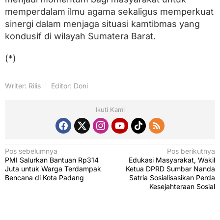
memperdalam ilmu agama sekaligus memperkuat
sinergi dalam menjaga situasi kamtibmas yang
kondusif di wilayah Sumatera Barat.
(*)
Writer: Rilis
Editor: Doni
Ikuti Kami
N
Pos sebelumnya
Pos berikutnya
PMI Salurkan Bantuan Rp314
Edukasi Masyarakat, Wakil
a
Juta untuk Warga Terdampak
Ketua DPRD Sumbar Nanda
v
Bencana di Kota Padang
Satria Sosialisasikan Perda
Kesejahteraan Sosial
i
g