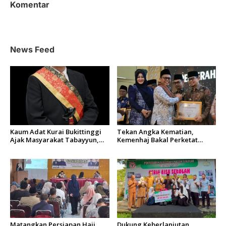
a
Komentar
s
i
p
News Feed
o
s
Kaum Adat Kurai Bukittinggi
Tekan Angka Kematian,
Ajak Masyarakat Tabayyun,
Kemenhaj Bakal Perketat
Dorong Musyawarah dan
Istitha’ah Kesehatan Jemaah
Kepastian Hukum Tanah
Haji 2027
Ulayat
Matangkan Persiapan Haji
Dukung Keberlanjutan