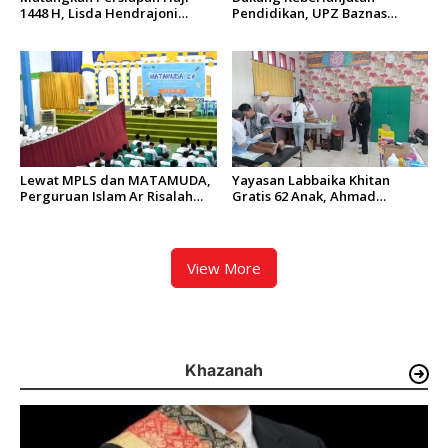
1448 H, Lisda Hendrajoni
Pendidikan, UPZ Baznas
Minta Kemenhaj Tingkatkan
Semen Padang Salurkan
Fasilitas dan Pengawasan
Beasiswa Senilai Rp305,5 Juta
Lewat MPLS dan MATAMUDA,
Yayasan Labbaika Khitan
Perguruan Islam Ar Risalah
Gratis 62 Anak, Ahmad
Siapkan Murid Baru Jadi
Syamsir Arief: Bentuk Nyata
Generasi Unggul dan Mandiri
Implementasi Nilai Islam
View More
Khazanah