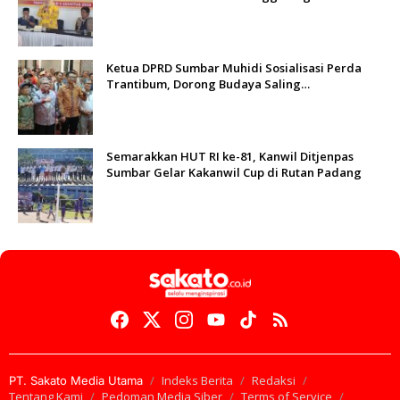
kepada Masyarakat Ketaping
Ketua DPRD Sumbar Muhidi Sosialisasi Perda
Trantibum, Dorong Budaya Saling
Mengingatkan
Semarakkan HUT RI ke-81, Kanwil Ditjenpas
Sumbar Gelar Kakanwil Cup di Rutan Padang
Indeks Berita
Redaksi
PT. Sakato Media Utama
Tentang Kami
Pedoman Media Siber
Terms of Service