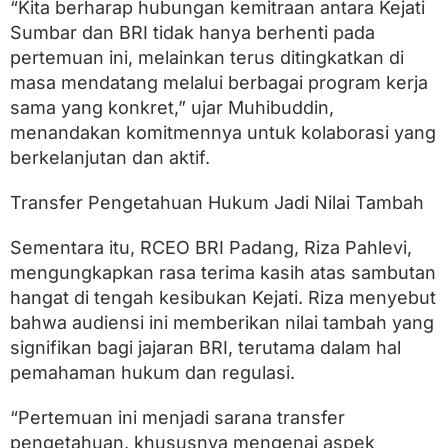
n
“Kita berharap hubungan kemitraan antara Kejati
g
Sumbar dan BRI tidak hanya berhenti pada
B
pertemuan ini, melainkan terus ditingkatkan di
a
i
masa mendatang melalui berbagai program kerja
k
sama yang konkret,” ujar Muhibuddin,
menandakan komitmennya untuk kolaborasi yang
berkelanjutan dan aktif.
Transfer Pengetahuan Hukum Jadi Nilai Tambah
Sementara itu, RCEO BRI Padang, Riza Pahlevi,
mengungkapkan rasa terima kasih atas sambutan
hangat di tengah kesibukan Kejati. Riza menyebut
bahwa audiensi ini memberikan nilai tambah yang
signifikan bagi jajaran BRI, terutama dalam hal
pemahaman hukum dan regulasi.
“Pertemuan ini menjadi sarana transfer
pengetahuan, khususnya mengenai aspek