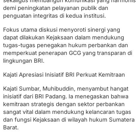
sekaligus membangun komunikasi yang harmonis
u
a
demi peningkatan pelayanan publik dan
t
penguatan integritas di kedua institusi.
T
a
t
Fokus utama diskusi menyoroti sinergi yang
a
dapat dilakukan Kejaksaan dalam mendukung
K
tugas-tugas penegakan hukum perbankan dan
e
l
memperkuat penerapan GCG yang transparan di
o
lingkungan BRI.
l
a
P
Kajati Apresiasi Inisiatif BRI Perkuat Kemitraan
e
r
Kajati Sumbar, Muhibuddin, menyambut hangat
u
s
inisiatif dari BRI Padang. Ia menegaskan bahwa
a
kemitraan strategis dengan sektor perbankan
h
sangat vital dalam mendukung kelancaran tugas
a
a
dan fungsi Kejaksaan di wilayah hukum Sumatera
n
Barat.
y
a