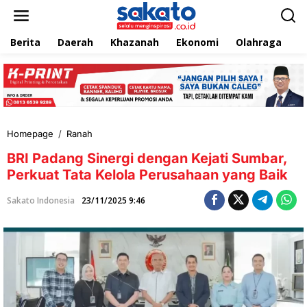
L
e
w
Berita
Daerah
Khazanah
Ekonomi
Olahraga
T
a
t
i
k
e
k
o
n
Homepage
/
Ranah
B
t
R
e
BRI Padang Sinergi dengan Kejati Sumbar,
I
n
P
Perkuat Tata Kelola Perusahaan yang Baik
a
d
Sakato Indonesia
23/11/2025 9:46
a
n
g
S
i
n
e
r
g