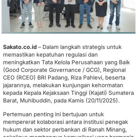
i
d
e
n
g
a
n
K
Sakato.co.id
– Dalam langkah strategis untuk
e
memastikan kepatuhan regulasi dan
j
a
meningkatkan Tata Kelola Perusahaan yang Baik
t
(Good Corporate Governance / GCG), Regional
i
CEO (RCEO) BRI Padang, Riza Pahlevi, beserta
S
u
jajarannya, melakukan kunjungan kehormatan
m
kepada Kepala Kejaksaan Tinggi (Kajati) Sumatera
b
a
Barat, Muhibuddin, pada Kamis (20/11/2025).
r
,
Pertemuan penting ini bertujuan untuk
P
e
mempererat kolaborasi antara institusi penegak
r
hukum dan sektor perbankan di Ranah Minang,
k