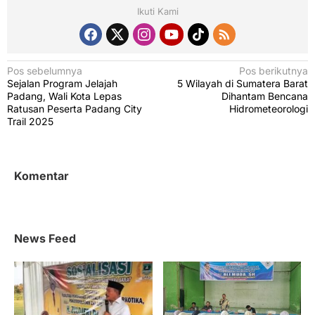
Ikuti Kami
N
Pos sebelumnya
Pos berikutnya
Sejalan Program Jelajah
5 Wilayah di Sumatera Barat
a
Padang, Wali Kota Lepas
Dihantam Bencana
v
Ratusan Peserta Padang City
Hidrometeorologi
Trail 2025
i
g
a
Komentar
s
i
p
News Feed
o
s