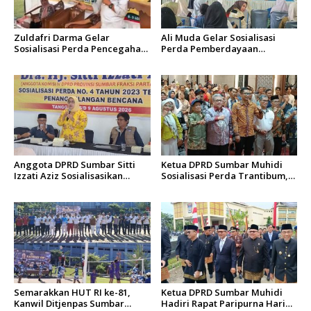
Zuldafri Darma Gelar
Ali Muda Gelar Sosialisasi
Sosialisasi Perda Pencegahan
Perda Pemberdayaan
Narkoba di Nagari
Masyarakat dan
Parambahan
Pemerintahan Nagari di
Lembah Melintang Pasbar
Anggota DPRD Sumbar Sitti
Ketua DPRD Sumbar Muhidi
Izzati Aziz Sosialisasikan
Sosialisasi Perda Trantibum,
Perda Penanggulangan
Dorong Budaya Saling
Bencana kepada Masyarakat
Mengingatkan
Ketaping
Semarakkan HUT RI ke-81,
Ketua DPRD Sumbar Muhidi
Kanwil Ditjenpas Sumbar
Hadiri Rapat Paripurna Hari