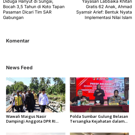
Diduga Hanyut di Sungai,
Yayasan Labbaika Khitan
a
Bocah 3,5 Tahun di Koto Tapan
Gratis 62 Anak, Ahmad
v
Pasaman Dicari Tim SAR
Syamsir Arief: Bentuk Nyata
Gabungan
Implementasi Nilai Islam
i
g
a
Komentar
s
i
p
News Feed
o
s
Wawali Maigus Nasir
Polda Sumbar Gulung Belasan
Dampingi Anggota DPR RI
Tersangka Kejahatan dalam
Zigo Rolanda Tinjau Rencana
Operasi Pekat dan Sikat
Pembangunan Jembatan
Singgalang 2026