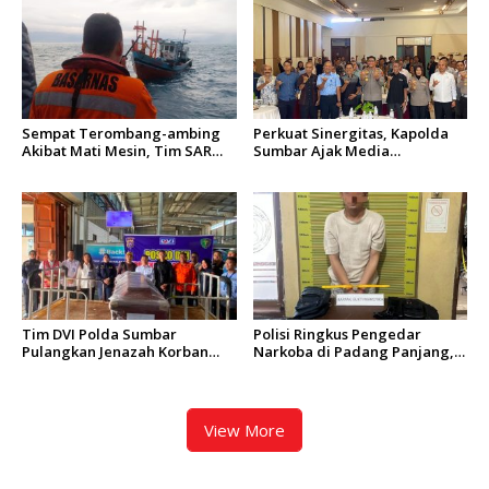
Kalawi dan Infrastruktur
Pascabanjir di Pauh
Sempat Terombang-ambing
Perkuat Sinergitas, Kapolda
Akibat Mati Mesin, Tim SAR
Sumbar Ajak Media
Padang Evakuasi KM Halim
Berkolaborasi Bangun
Wijaya
Keterbukaan Informasi Publik
Tim DVI Polda Sumbar
Polisi Ringkus Pengedar
Pulangkan Jenazah Korban
Narkoba di Padang Panjang,
Kebakaran KM Mutiara
Enam Paket Ganja Kering
Sentosa 2 Asal Agam
Berhasil Diamankan
View More