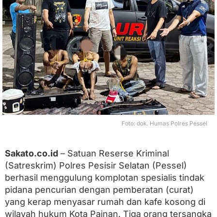
t
L
a
n
g
k
i
s
a
u
,
T
i
g
Foto: dok. Humas Polres Pessel
a
S
p
Sakato.co.id
– Satuan Reserse Kriminal
e
(Satreskrim) Polres Pesisir Selatan (Pessel)
s
i
berhasil menggulung komplotan spesialis tindak
a
pidana pencurian dengan pemberatan (curat)
l
i
yang kerap menyasar rumah dan kafe kosong di
s
wilayah hukum Kota Painan. Tiga orang tersangka