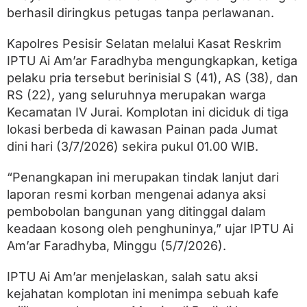
P
berhasil diringkus petugas tanpa perlawanan.
e
n
c
Kapolres Pesisir Selatan melalui Kasat Reskrim
u
IPTU Ai Am’ar Faradhyba mengungkapkan, ketiga
r
i
pelaku pria tersebut berinisial S (41), AS (38), dan
R
RS (22), yang seluruhnya merupakan warga
u
Kecamatan IV Jurai. Komplotan ini diciduk di tiga
m
a
lokasi berbeda di kawasan Painan pada Jumat
h
dini hari (3/7/2026) sekira pukul 01.00 WIB.
K
o
s
“Penangkapan ini merupakan tindak lanjut dari
o
laporan resmi korban mengenai adanya aksi
n
pembobolan bangunan yang ditinggal dalam
g
D
keadaan kosong oleh penghuninya,” ujar IPTU Ai
i
Am’ar Faradhyba, Minggu (5/7/2026).
r
i
n
IPTU Ai Am’ar menjelaskan, salah satu aksi
g
kejahatan komplotan ini menimpa sebuah kafe
k