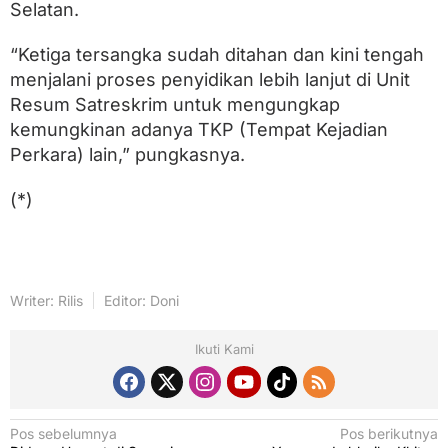
Selatan.
“Ketiga tersangka sudah ditahan dan kini tengah
menjalani proses penyidikan lebih lanjut di Unit
Resum Satreskrim untuk mengungkap
kemungkinan adanya TKP (Tempat Kejadian
Perkara) lain,” pungkasnya.
(*)
Writer: Rilis
Editor: Doni
Ikuti Kami
N
Pos sebelumnya
Pos berikutnya