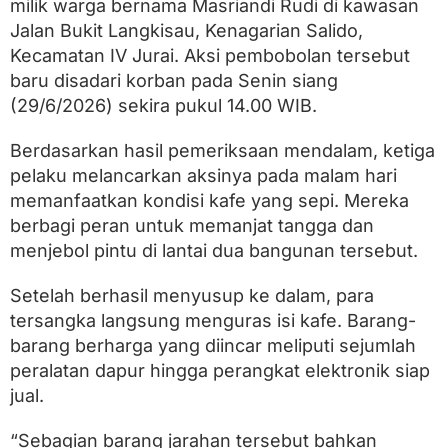
milik warga bernama Masriandi Rudi di kawasan
u
s
Jalan Bukit Langkisau, Kenagarian Salido,
P
Kecamatan IV Jurai. Aksi pembobolan tersebut
o
l
baru disadari korban pada Senin siang
r
(29/6/2026) sekira pukul 14.00 WIB.
e
s
P
Berdasarkan hasil pemeriksaan mendalam, ketiga
e
pelaku melancarkan aksinya pada malam hari
s
memanfaatkan kondisi kafe yang sepi. Mereka
s
e
berbagi peran untuk memanjat tangga dan
l
menjebol pintu di lantai dua bangunan tersebut.
Setelah berhasil menyusup ke dalam, para
tersangka langsung menguras isi kafe. Barang-
barang berharga yang diincar meliputi sejumlah
peralatan dapur hingga perangkat elektronik siap
jual.
“Sebagian barang jarahan tersebut bahkan