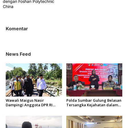
i
dengan Foshan Polytechnic
China
g
a
s
Komentar
i
p
o
News Feed
s
Wawali Maigus Nasir
Polda Sumbar Gulung Belasan
Dampingi Anggota DPR RI
Tersangka Kejahatan dalam
Zigo Rolanda Tinjau Rencana
Operasi Pekat dan Sikat
Pembangunan Jembatan
Singgalang 2026
Kalawi dan Infrastruktur
Pascabanjir di Pauh