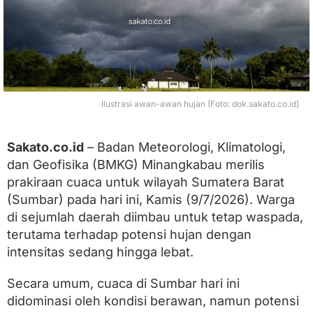
:
W
a
s
p
a
d
a
Ilustrasi awan-awan hujan (Foto: dok.sakato.co.id)
H
u
j
Sakato.co.id
– Badan Meteorologi, Klimatologi,
a
dan Geofisika (BMKG) Minangkabau merilis
n
L
prakiraan cuaca untuk wilayah Sumatera Barat
e
(Sumbar) pada hari ini, Kamis (9/7/2026). Warga
b
a
di sejumlah daerah diimbau untuk tetap waspada,
t
terutama terhadap potensi hujan dengan
d
intensitas sedang hingga lebat.
i
S
e
Secara umum, cuaca di Sumbar hari ini
j
didominasi oleh kondisi berawan, namun potensi
u