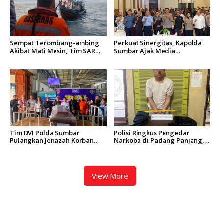
Sempat Terombang-ambing
Perkuat Sinergitas, Kapolda
Akibat Mati Mesin, Tim SAR
Sumbar Ajak Media
Padang Evakuasi KM Halim
Berkolaborasi Bangun
Wijaya
Keterbukaan Informasi Publik
Tim DVI Polda Sumbar
Polisi Ringkus Pengedar
Pulangkan Jenazah Korban
Narkoba di Padang Panjang,
Kebakaran KM Mutiara
Enam Paket Ganja Kering
Sentosa 2 Asal Agam
Berhasil Diamankan
View More