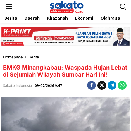
L
e
w
Berita
Daerah
Khazanah
Ekonomi
Olahraga
T
a
t
i
k
e
k
o
n
Homepage
/
Berita
B
t
M
e
BMKG Minangkabau: Waspada Hujan Lebat
K
n
G
di Sejumlah Wilayah Sumbar Hari Ini!
M
i
Sakato Indonesia
09/07/2026 9:47
n
a
n
g
k
a
b
a
u