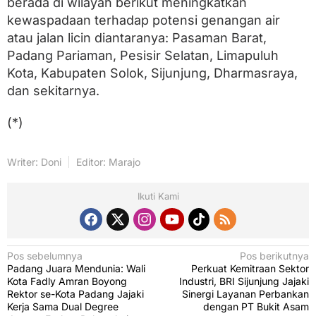
berada di wilayah berikut meningkatkan
kewaspadaan terhadap potensi genangan air
atau jalan licin diantaranya: Pasaman Barat,
Padang Pariaman, Pesisir Selatan, Limapuluh
Kota, Kabupaten Solok, Sijunjung, Dharmasraya,
dan sekitarnya.
(*)
Writer: Doni
Editor: Marajo
Ikuti Kami
N
Pos sebelumnya
Pos berikutnya
Padang Juara Mendunia: Wali
Perkuat Kemitraan Sektor
a
Kota Fadly Amran Boyong
Industri, BRI Sijunjung Jajaki
v
Rektor se-Kota Padang Jajaki
Sinergi Layanan Perbankan
Kerja Sama Dual Degree
dengan PT Bukit Asam