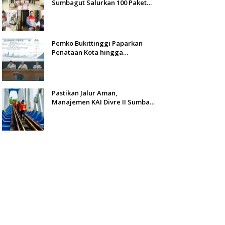
Sumbagut Salurkan 100 Paket
Bantuan untuk Warga
Terdampak Banjir di Padang
Pemko Bukittinggi Paparkan
Penataan Kota hingga
Pengamanan Aset
Pastikan Jalur Aman,
Manajemen KAI Divre II Sumbar
Inspeksi Langsung Prasarana
Kereta Api