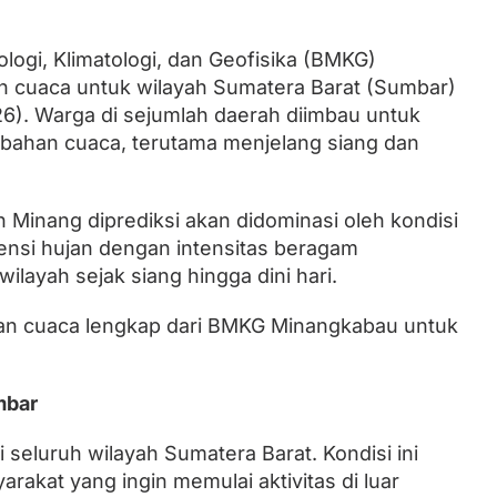
ogi, Klimatologi, dan Geofisika (BMKG)
Lantik Ketua DPW dan DPD, Zulhas
an cuaca untuk wilayah Sumatera Barat (Sumbar)
Minta Kader PAN Sumbar Kompak
026). Warga di sejumlah daerah diimbau untuk
bahan cuaca, terutama menjelang siang dan
Minang diprediksi akan didominasi oleh kondisi
tensi hujan dengan intensitas beragam
layah sejak siang hingga dini hari.
raan cuaca lengkap dari BMKG Minangkabau untuk
mbar
 seluruh wilayah Sumatera Barat. Kondisi ini
akat yang ingin memulai aktivitas di luar