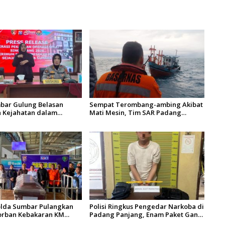
bar Gulung Belasan
Sempat Terombang-ambing Akibat
 Kejahatan dalam
Mati Mesin, Tim SAR Padang
kat dan Sikat
Evakuasi KM Halim Wijaya
g 2026
olda Sumbar Pulangkan
Polisi Ringkus Pengedar Narkoba di
orban Kebakaran KM
Padang Panjang, Enam Paket Ganja
entosa 2 Asal Agam
Kering Berhasil Diamankan