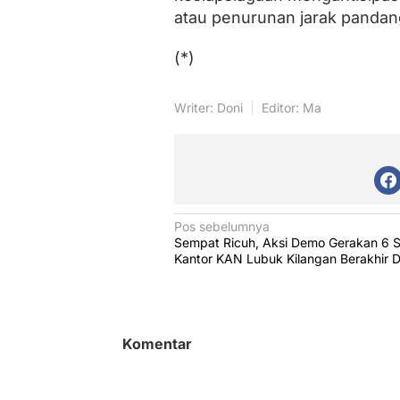
atau penurunan jarak pandan
(*)
Writer: Doni
Editor: Ma
N
Pos sebelumnya
Sempat Ricuh, Aksi Demo Gerakan 6 S
a
Kantor KAN Lubuk Kilangan Berakhir 
v
i
g
Komentar
a
s