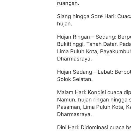
i
ruangan.
D
a
Siang hingga Sore Hari: Cuac
f
hujan.
t
a
r
Hujan Ringan – Sedang: Ber
n
Bukittinggi, Tanah Datar, Pa
y
a
Lima Puluh Kota, Payakumbuh,
Dharmasraya.
Hujan Sedang – Lebat: Berpo
Solok Selatan.
Malam Hari: Kondisi cuaca d
Namun, hujan ringan hingga s
Pasaman, Lima Puluh Kota, Ka
Dharmasraya.
Dini Hari: Didominasi cuaca 