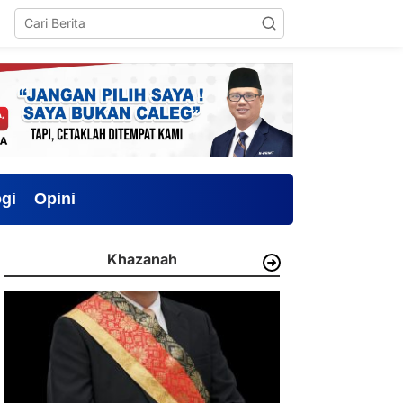
gi
Opini
Khazanah