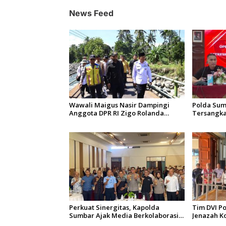
i
News Feed
p
o
s
Wawali Maigus Nasir Dampingi
Polda Sum
Anggota DPR RI Zigo Rolanda
Tersangka
Tinjau Rencana Pembangunan
Operasi Pe
Jembatan Kalawi dan Infrastruktur
Singgalan
Pascabanjir di Pauh
Perkuat Sinergitas, Kapolda
Tim DVI P
Sumbar Ajak Media Berkolaborasi
Jenazah K
Bangun Keterbukaan Informasi
Mutiara S