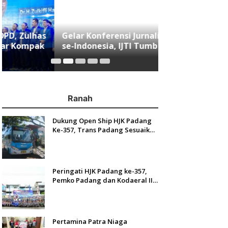
Gelar Konferensi Jurnalis Kampus
Menjawab Mobi
se-Indonesia, IJTI Tumbuhkan Asa
Minang, Indom
di Kalangan Jurnalis Muda di Era
Resmi Mengasp
Disruspi Digital
Ranah
Dukung Open Ship HJK Padang
Ke-357, Trans Padang Sesuaikan
Rute Koridor 2 dan 4 Serta
Berlakukan Tarif Rp1
Peringati HJK Padang ke-357,
Pemko Padang dan Kodaeral II
Gelar Baksos dan Aksi Bersih
Sungai Batang Arau
Pertamina Patra Niaga