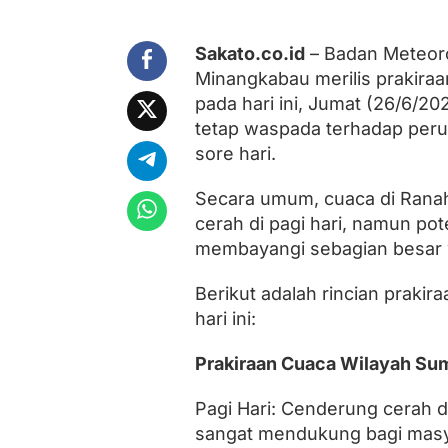
n
L
e
Sakato.co.id
– Badan Meteorol
b
Minangkabau merilis prakira
a
t
pada hari ini, Jumat (26/6/2
d
tetap waspada terhadap peru
i
9
sore hari.
W
i
Secara umum, cuaca di Ranah 
l
cerah di pagi hari, namun po
a
y
membayangi sebagian besar wi
a
h
Berikut adalah rincian praki
S
u
hari ini:
m
b
Prakiraan Cuaca Wilayah Su
a
r
,
Pagi Hari: Cenderung cerah di
I
sangat mendukung bagi masyar
n