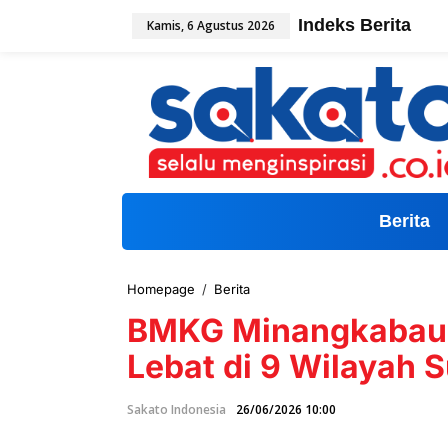
L
Indeks Berita
Kamis, 6 Agustus 2026
e
w
a
t
i
k
e
k
o
n
t
Berita
e
n
Homepage
/
Berita
B
M
BMKG Minangkabau I
K
G
Lebat di 9 Wilayah S
M
i
n
Sakato Indonesia
26/06/2026 10:00
a
n