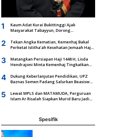
1
Kaum Adat Kurai Bukittinggi Ajak
Masyarakat Tabayyun, Dorong
Musyawarah dan Kepastian Hukum Tanah
Ulayat
2
Tekan Angka Kematian, Kemenhaj Bakal
Perketat Istitha’ah Kesehatan Jemaah Haji
2027
3
Matangkan Persiapan Haji 1448 H, Lisda
Hendrajoni Minta Kemenhaj Tingkatkan
Fasilitas dan Pengawasan
4
Dukung Keberlanjutan Pendidikan, UPZ
Baznas Semen Padang Salurkan Beasiswa
Senilai Rp305,5 Juta
5
Lewat MPLS dan MATAMUDA, Perguruan
Islam Ar Risalah Siapkan Murid Baru Jadi
Generasi Unggul dan Mandiri
Spesifik