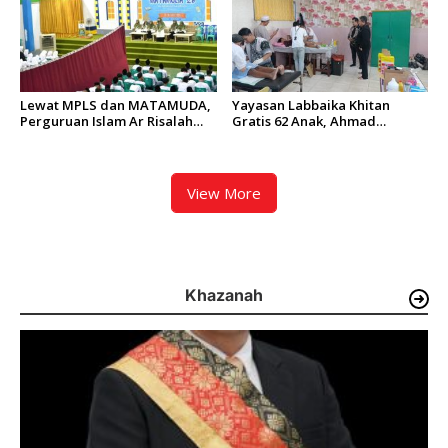
Lewat MPLS dan MATAMUDA,
Yayasan Labbaika Khitan
Perguruan Islam Ar Risalah
Gratis 62 Anak, Ahmad
Siapkan Murid Baru Jadi
Syamsir Arief: Bentuk Nyata
Generasi Unggul dan Mandiri
Implementasi Nilai Islam
View More
Khazanah