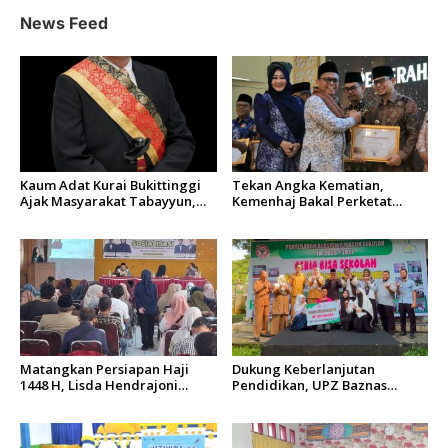
p
News Feed
o
s
Kaum Adat Kurai Bukittinggi
Tekan Angka Kematian,
Ajak Masyarakat Tabayyun,
Kemenhaj Bakal Perketat
Dorong Musyawarah dan
Istitha’ah Kesehatan Jemaah
Kepastian Hukum Tanah
Haji 2027
Ulayat
Matangkan Persiapan Haji
Dukung Keberlanjutan
1448 H, Lisda Hendrajoni
Pendidikan, UPZ Baznas
Minta Kemenhaj Tingkatkan
Semen Padang Salurkan
Fasilitas dan Pengawasan
Beasiswa Senilai Rp305,5 Juta