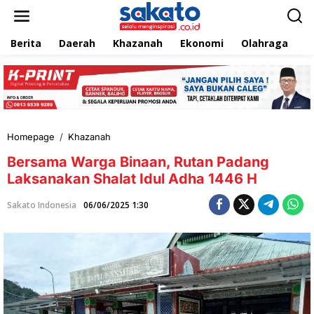
L
e
w
Berita
Daerah
Khazanah
Ekonomi
Olahraga
T
a
t
i
k
e
k
o
n
Homepage
/
Khazanah
B
t
e
e
Bersama Warga Binaan, Rutan Padang
r
n
s
Laksanakan Shalat Idul Adha 1446 H
a
m
Sakato Indonesia
06/06/2025 1:30
a
W
a
r
g
a
B
i
n