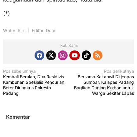
(*)
Writer: Rilis
Editor: Doni
Ikuti Kami
N
Pos sebelumnya
Pos berikutnya
Kembali Berulah, Dua Residivis
Bersama Kakanwil Ditjenpas
a
Kambuhan Spesialis Pencurian
Sumbar, Kalapas Padang
v
Betor Diringkus Polresta
Bagikan Daging Kurban untuk
Padang
Warga Sekitar Lapas
i
g
a
Komentar
s
i