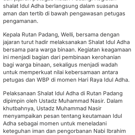
n
shalat Idul Adha berlangsung dalam suasana
S
h
aman dan tertib di bawah pengawasan petugas
a
pengamanan.
l
a
t
Kepala Rutan Padang, Welli, bersama dengan
I
jajaran turut hadir melaksanakan Shalat Idul Adha
d
bersama para warga binaan. Kegiatan keagamaan
u
l
ini menjadi bagian dari pembinaan kerohanian
A
bagi warga binaan, sekaligus menjadi wadah
d
h
untuk memperkuat nilai kebersamaan antara
a
petugas dan WBP di momen Hari Raya Idul Adha.
1
4
Pelaksanaan Shalat Idul Adha di Rutan Padang
4
6
dipimpin oleh Ustadz Muhammad Nasir. Dalam
H
khutbahnya, Ustadz Muhammad Nasir
menyampaikan pesan tentang keutamaan Idul
Adha sebagai momen untuk meneladani
keteguhan iman dan pengorbanan Nabi Ibrahim