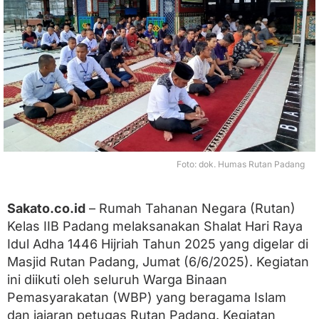
a
a
n
,
R
u
t
a
n
P
a
d
Foto: dok. Humas Rutan Padang
a
n
g
L
Sakato.co.id
– Rumah Tahanan Negara (Rutan)
a
Kelas IIB Padang melaksanakan Shalat Hari Raya
k
Idul Adha 1446 Hijriah Tahun 2025 yang digelar di
s
a
Masjid Rutan Padang, Jumat (6/6/2025). Kegiatan
n
ini diikuti oleh seluruh Warga Binaan
a
k
Pemasyarakatan (WBP) yang beragama Islam
a
dan jajaran petugas Rutan Padang. Kegiatan