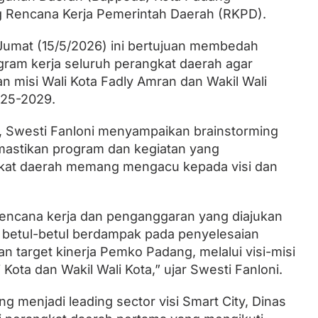
g Rencana Kerja Pemerintah Daerah (RKPD).
 Jumat (15/5/2026) ini bertujuan membedah
Lantik Ketua DPW dan DPD, Zulhas
ram kerja seluruh perangkat daerah agar
Minta Kader PAN Sumbar Kompak
an misi Wali Kota Fadly Amran dan Wakil Wali
025-2029.
 Swesti Fanloni menyampaikan brainstorming
mastikan program dan kegiatan yang
gkat daerah memang mengacu kepada visi dan
encana kerja dan penganggaran yang diajukan
h betul-betul berdampak pada penyelesaian
n target kinerja Pemko Padang, melalui visi-misi
Kota dan Wakil Wali Kota,” ujar Swesti Fanloni.
g menjadi leading sector visi Smart City, Dinas