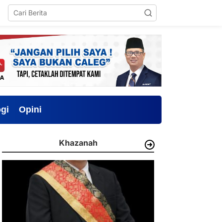
gi
Opini
Khazanah