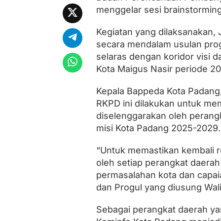
D
menggelar sesi brainstormin
,
P
a
Kegiatan yang dilaksanakan,
s
secara mendalam usulan prog
t
selaras dengan koridor visi d
i
k
Kota Maigus Nasir periode 2
a
n
Kepala Bappeda Kota Padang,
P
r
RKPD ini dilakukan untuk me
o
diselenggarakan oleh peran
g
misi Kota Padang 2025-2029.
r
a
m
“Untuk memastikan kembali r
O
oleh setiap perangkat daera
P
D
permasalahan kota dan capaia
S
dan Progul yang diusung Wali 
e
l
a
Sebagai perangkat daerah yan
r