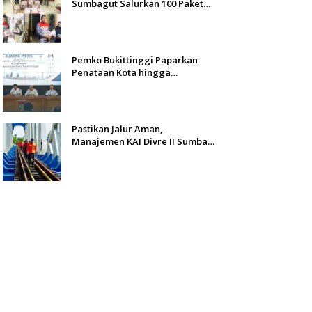
Sumbagut Salurkan 100 Paket
Bantuan untuk Warga
Terdampak Banjir di Padang
Pemko Bukittinggi Paparkan
Penataan Kota hingga
Pengamanan Aset
Pastikan Jalur Aman,
Manajemen KAI Divre II Sumbar
Inspeksi Langsung Prasarana
Kereta Api