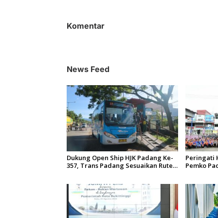
v
i
g
Komentar
a
s
i
News Feed
p
o
s
Dukung Open Ship HJK Padang Ke-
Peringati 
357, Trans Padang Sesuaikan Rute
Pemko Pad
Koridor 2 dan 4 Serta Berlakukan
Gelar Baks
Tarif Rp1
Sungai Ba