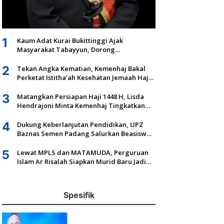
1
Kaum Adat Kurai Bukittinggi Ajak
Masyarakat Tabayyun, Dorong
Musyawarah dan Kepastian Hukum Tanah
Ulayat
2
Tekan Angka Kematian, Kemenhaj Bakal
Perketat Istitha’ah Kesehatan Jemaah Haji
2027
3
Matangkan Persiapan Haji 1448 H, Lisda
Hendrajoni Minta Kemenhaj Tingkatkan
Fasilitas dan Pengawasan
4
Dukung Keberlanjutan Pendidikan, UPZ
Baznas Semen Padang Salurkan Beasiswa
Senilai Rp305,5 Juta
5
Lewat MPLS dan MATAMUDA, Perguruan
Islam Ar Risalah Siapkan Murid Baru Jadi
Generasi Unggul dan Mandiri
Spesifik