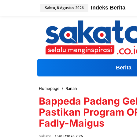
L
Indeks Berita
Sabtu, 8 Agustus 2026
e
w
a
t
i
k
e
k
o
n
t
Berita
e
n
Homepage
/
Ranah
B
a
Bappeda Padang Gel
p
p
Pastikan Program O
e
d
Fadly-Maigus
a
P
a
Sakato
15/05/2026 2:26