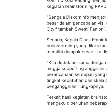
Kominfo Kota Padang menjadi
a
kegiatan brainstorming RKPD 
s
d
e
“Sengaja Diskominfo menjadi 
n
besar dalam pencapaian visi 
g
a
City,” tambah Swesti Fanloni.
n
V
Senada, Kepala Dinas Kominf
i
s
brainstorming yang dilakukan
i
memiliki dampak besar jika di
F
a
“Kita duduk bersama dengan
d
l
hingga supporting anggaran 
y
perencanaan ke depan yang ka
-
M
tingkat kebutuhan dan skala p
a
penganggaran,” ungkapnya.
i
g
u
Terkait hasil kegiatan brai
s
mengaku diperlukan beberapa