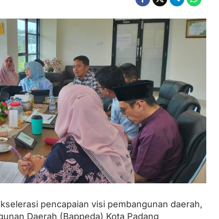
kselerasi pencapaian visi pembangunan daerah,
unan Daerah (Bappeda) Kota Padang