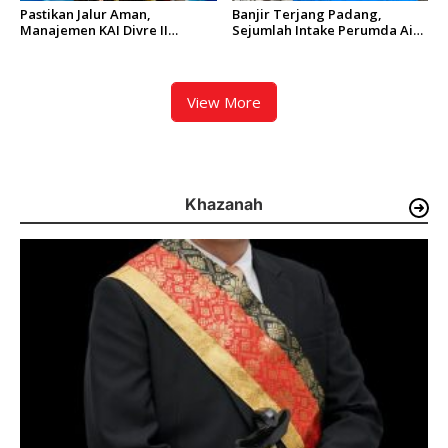
Pastikan Jalur Aman,
Banjir Terjang Padang,
Manajemen KAI Divre II
Sejumlah Intake Perumda Air
Sumbar Inspeksi Langsung
Minum Tertimbun Material
Prasarana Kereta Api
dan Distribusi Air Terganggu
View More
Khazanah