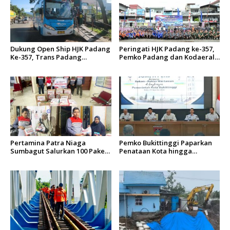
Dukung Open Ship HJK Padang
Peringati HJK Padang ke-357,
Ke-357, Trans Padang
Pemko Padang dan Kodaeral
Sesuaikan Rute Koridor 2 dan
II Gelar Baksos dan Aksi Bersih
4 Serta Berlakukan Tarif Rp1
Sungai Batang Arau
Pertamina Patra Niaga
Pemko Bukittinggi Paparkan
Sumbagut Salurkan 100 Paket
Penataan Kota hingga
Bantuan untuk Warga
Pengamanan Aset
Terdampak Banjir di Padang