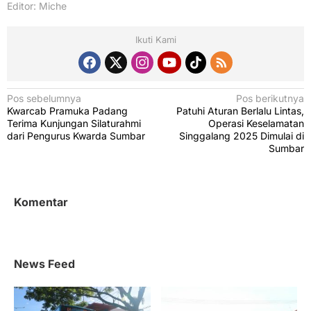
Editor: Miche
Ikuti Kami
N
Pos sebelumnya
Pos berikutnya
Kwarcab Pramuka Padang
Patuhi Aturan Berlalu Lintas,
a
Terima Kunjungan Silaturahmi
Operasi Keselamatan
v
dari Pengurus Kwarda Sumbar
Singgalang 2025 Dimulai di
Sumbar
i
g
a
Komentar
s
i
p
News Feed
o
s