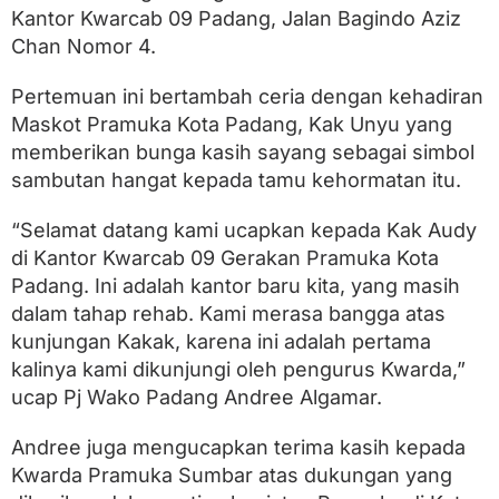
a
Kantor Kwarcab 09 Padang, Jalan Bagindo Aziz
b
P
Chan Nomor 4.
r
a
Pertemuan ini bertambah ceria dengan kehadiran
m
Maskot Pramuka Kota Padang, Kak Unyu yang
u
k
memberikan bunga kasih sayang sebagai simbol
a
sambutan hangat kepada tamu kehormatan itu.
P
a
d
“Selamat datang kami ucapkan kepada Kak Audy
a
di Kantor Kwarcab 09 Gerakan Pramuka Kota
n
g
Padang. Ini adalah kantor baru kita, yang masih
dalam tahap rehab. Kami merasa bangga atas
kunjungan Kakak, karena ini adalah pertama
kalinya kami dikunjungi oleh pengurus Kwarda,”
ucap Pj Wako Padang Andree Algamar.
Andree juga mengucapkan terima kasih kepada
Kwarda Pramuka Sumbar atas dukungan yang