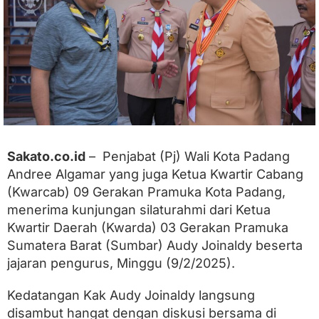
A
u
d
y
J
o
i
n
a
l
d
y
Sakato.co.id
– Penjabat (Pj) Wali Kota Padang
P
Andree Algamar yang juga Ketua Kwartir Cabang
a
(Kwarcab) 09 Gerakan Pramuka Kota Padang,
m
i
menerima kunjungan silaturahmi dari Ketua
t
Kwartir Daerah (Kwarda) 03 Gerakan Pramuka
k
e
Sumatera Barat (Sumbar) Audy Joinaldy beserta
K
jajaran pengurus, Minggu (9/2/2025).
w
a
Kedatangan Kak Audy Joinaldy langsung
r
c
disambut hangat dengan diskusi bersama di