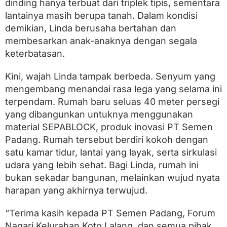
dinding hanya terbuat dari triplek tipis, sementara
m
e
lantainya masih berupa tanah. Dalam kondisi
n
demikian, Linda berusaha bertahan dan
P
a
membesarkan anak-anaknya dengan segala
d
keterbatasan.
a
n
g
Kini, wajah Linda tampak berbeda. Senyum yang
mengembang menandai rasa lega yang selama ini
terpendam. Rumah baru seluas 40 meter persegi
yang dibangunkan untuknya menggunakan
material SEPABLOCK, produk inovasi PT Semen
Padang. Rumah tersebut berdiri kokoh dengan
satu kamar tidur, lantai yang layak, serta sirkulasi
udara yang lebih sehat. Bagi Linda, rumah ini
bukan sekadar bangunan, melainkan wujud nyata
harapan yang akhirnya terwujud.
“Terima kasih kepada PT Semen Padang, Forum
Nagari Kelurahan Koto Lalang, dan semua pihak