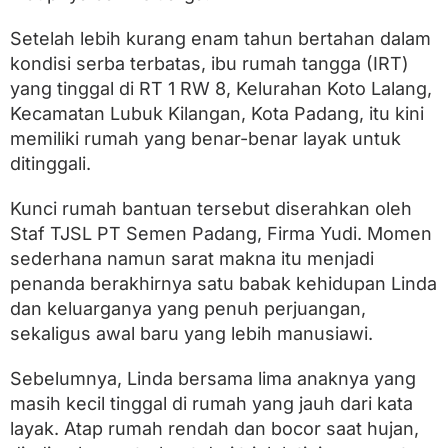
n
u
Setelah lebih kurang enam tahun bertahan dalam
j
u
kondisi serba terbatas, ibu rumah tangga (IRT)
H
yang tinggal di RT 1 RW 8, Kelurahan Koto Lalang,
u
n
Kecamatan Lubuk Kilangan, Kota Padang, itu kini
i
memiliki rumah yang benar-benar layak untuk
a
ditinggali.
n
K
o
Kunci rumah bantuan tersebut diserahkan oleh
k
Staf TJSL PT Semen Padang, Firma Yudi. Momen
o
h
sederhana namun sarat makna itu menjadi
B
penanda berakhirnya satu babak kehidupan Linda
e
dan keluarganya yang penuh perjuangan,
r
k
sekaligus awal baru yang lebih manusiawi.
a
t
Sebelumnya, Linda bersama lima anaknya yang
P
T
masih kecil tinggal di rumah yang jauh dari kata
S
layak. Atap rumah rendah dan bocor saat hujan,
e