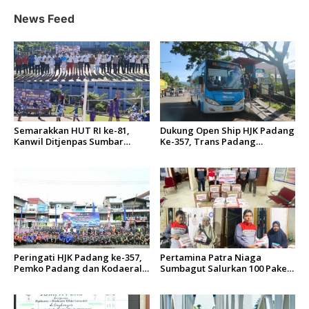
p
News Feed
o
s
Semarakkan HUT RI ke-81,
Dukung Open Ship HJK Padang
Kanwil Ditjenpas Sumbar
Ke-357, Trans Padang
Gelar Kakanwil Cup di Rutan
Sesuaikan Rute Koridor 2 dan
Padang
4 Serta Berlakukan Tarif Rp1
Peringati HJK Padang ke-357,
Pertamina Patra Niaga
Pemko Padang dan Kodaeral
Sumbagut Salurkan 100 Paket
II Gelar Baksos dan Aksi Bersih
Bantuan untuk Warga
Sungai Batang Arau
Terdampak Banjir di Padang