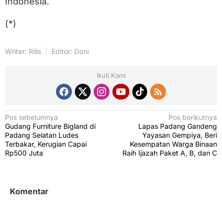
Indonesia.
(*)
Writer: Rilis
Editor: Doni
Ikuti Kami
N
Pos sebelumnya
Pos berikutnya
Gudang Furniture Bigland di
Lapas Padang Gandeng
a
Padang Selatan Ludes
Yayasan Gempiya, Beri
v
Terbakar, Kerugian Capai
Kesempatan Warga Binaan
Rp500 Juta
Raih Ijazah Paket A, B, dan C
i
g
a
Komentar
s
i