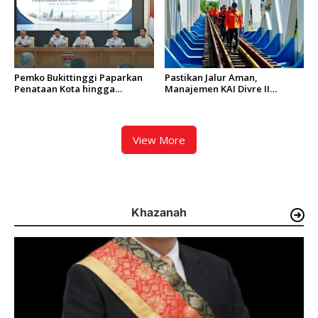
Pemko Bukittinggi Paparkan
Pastikan Jalur Aman,
Penataan Kota hingga
Manajemen KAI Divre II
Pengamanan Aset
Sumbar Inspeksi Langsung
Prasarana Kereta Api
View More
Khazanah