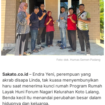
u
L
i
n
d
a
:
D
a
r
i
L
a
n
Foto: dok. Humas Semen Padang
t
a
i
Sakato.co.id
– Endra Yeni, perempuan yang
T
akrab disapa Linda, tak kuasa menyembunyikan
a
n
haru saat menerima kunci rumah Program Rumah
a
Layak Huni Forum Nagari Kelurahan Koto Lalang.
h
M
Benda kecil itu menandai perubahan besar dalam
e
hidupnya dan keluarga.