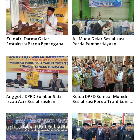
s
Zuldafri Darma Gelar
Ali Muda Gelar Sosialisasi
Sosialisasi Perda Pencegahan
Perda Pemberdayaan
Narkoba di Nagari
Masyarakat dan
Parambahan
Pemerintahan Nagari di
Lembah Melintang Pasbar
Anggota DPRD Sumbar Sitti
Ketua DPRD Sumbar Muhidi
Izzati Aziz Sosialisasikan
Sosialisasi Perda Trantibum,
Perda Penanggulangan
Dorong Budaya Saling
Bencana kepada Masyarakat
Mengingatkan
Ketaping