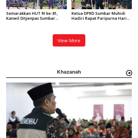
Semarakkan HUT RI ke-81,
Ketua DPRD Sumbar Muhidi
Kanwil Ditjenpas Sumbar
Hadiri Rapat Paripurna Hari
Gelar Kakanwil Cup di Rutan
Jadi Kota Padang Ke-357
Padang
Tahun
View More
Khazanah