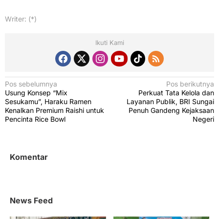
Writer: (*)
Ikuti Kami
N
Pos sebelumnya
Pos berikutnya
Usung Konsep “Mix
Perkuat Tata Kelola dan
a
Sesukamu”, Haraku Ramen
Layanan Publik, BRI Sungai
v
Kenalkan Premium Raishi untuk
Penuh Gandeng Kejaksaan
Pencinta Rice Bowl
Negeri
i
g
a
Komentar
s
i
p
News Feed
o